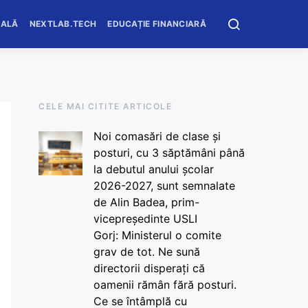
OALĂ
NEXTLAB.TECH
EDUCAȚIE FINANCIARĂ
CELE MAI CITITE ARTICOLE
Noi comasări de clase și
posturi, cu 3 săptămâni până
la debutul anului școlar
2026-2027, sunt semnalate
de Alin Badea, prim-
vicepreședinte USLI
Gorj: Ministerul o comite
grav de tot. Ne sună
directorii disperați că
oamenii rămân fără posturi.
Ce se întâmplă cu