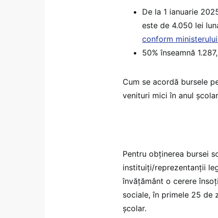
De la 1 ianuarie 2025
este de 4.050 lei luna
conform ministerului 
50% înseamnă 1.287,5
Cum se acordă bursele pen
venituri mici în anul șco
Pentru obţinerea bursei soc
instituiţi/reprezentanţii le
învăţământ o cerere însoţ
sociale, în primele 25 de z
şcolar.