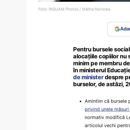
Foto: INQUAM Photos / Mălina Norocea
Adau
Pentru bursele social
alocațiile copiilor nu 
minim pe membru de fa
în ministerul Educație
de minister
despre pr
burselor, de astăzi, 
Amintim că bursele p
privind unele măsuri
normativ modifică Le
articolul vechi pent