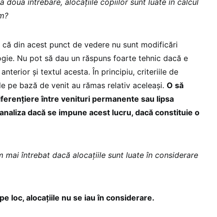
 doua întrebare, alocațiile copiilor sunt luate în calcul
im?
i că din acest punct de vedere nu sunt modificări
gie. Nu pot să dau un răspuns foarte tehnic dacă e
anterior și textul acesta. În principiu, criteriile de
le pe bază de venit au rămas relativ aceleași.
O să
iferențiere între venituri permanente sau lipsa
m analiza dacă se impune acest lucru, dacă constituie o
 mai întrebat dacă alocațiile sunt luate în considerare
pe loc, alocațiile nu se iau în considerare.