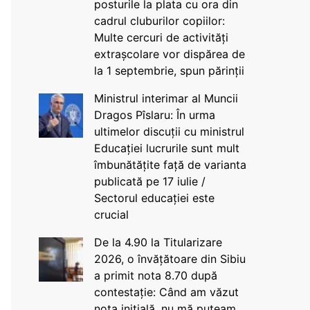
posturile la plata cu ora din
cadrul cluburilor copiilor:
Multe cercuri de activități
extrașcolare vor dispărea de
la 1 septembrie, spun părinții
Ministrul interimar al Muncii
Dragos Pîslaru: În urma
ultimelor discuții cu ministrul
Educației lucrurile sunt mult
îmbunătățite față de varianta
publicată pe 17 iulie /
Sectorul educației este
crucial
De la 4.90 la Titularizare
2026, o învățătoare din Sibiu
a primit nota 8.70 după
contestație: Când am văzut
nota inițială, nu mă puteam