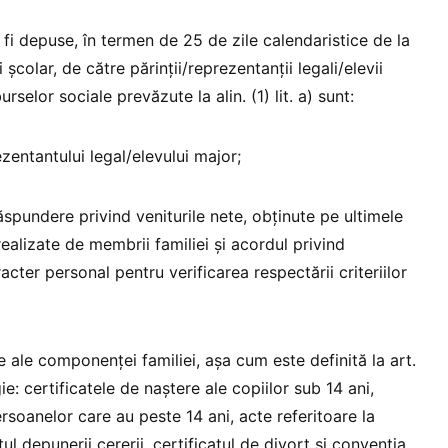
fi depuse, în termen de 25 de zile calendaristice de la
 şcolar, de către părinții/reprezentanţii legali/elevii
selor sociale prevăzute la alin. (1) lit. a) sunt:
ezentantului legal/elevului major;
ăspundere privind veniturile nete, obţinute pe ultimele
 realizate de membrii familiei şi acordul privind
acter personal pentru verificarea respectării criteriilor
ale componenţei familiei, aşa cum este definită la art.
: certificatele de naştere ale copiilor sub 14 ani,
ersoanelor care au peste 14 ani, acte referitoare la
l depunerii cererii, certificatul de divorţ şi convenţia