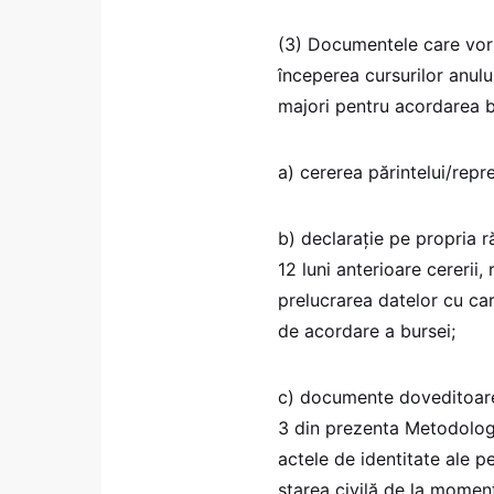
(3) Documentele care vor 
începerea cursurilor anului
majori pentru acordarea bur
a) cererea părintelui/repr
b) declaraţie pe propria r
12 luni anterioare cererii,
prelucrarea datelor cu car
de acordare a bursei;
c) documente doveditoare 
3 din prezenta Metodologie
actele de identitate ale p
starea civilă de la momentu