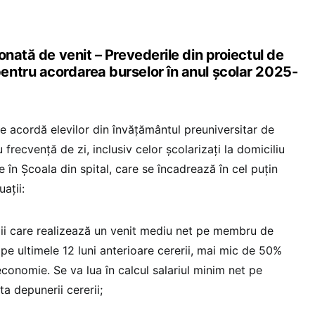
onată de venit – Prevederile din proiectul de
ntru acordarea burselor în anul școlar 2025-
 se acordă elevilor din învăţământul preuniversitar de
cu frecvenţă de zi, inclusiv celor şcolarizaţi la domiciliu
 în Școala din spital, care se încadrează în cel puţin
aţii:
ilii care realizează un venit mediu net pe membru de
, pe ultimele 12 luni anterioare cererii, mai mic de 50%
economie. Se va lua în calcul salariul minim net pe
a depunerii cererii;