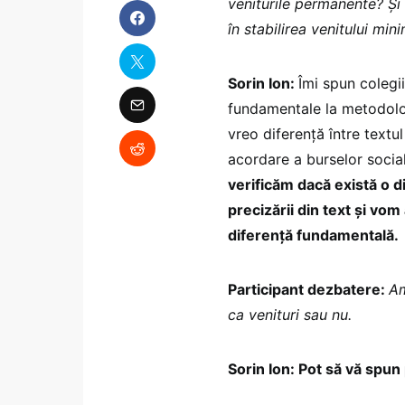
veniturile permanente? Și a
în stabilirea venitului min
Sorin Ion:
Îmi spun colegi
fundamentale la metodolo
vreo diferență între textul 
acordare a burselor socia
verificăm dacă există o d
precizării din text și vo
diferență fundamentală.
Participant dezbatere:
Am
ca venituri sau nu.
Sorin Ion: Pot să vă spun 