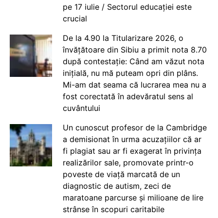
pe 17 iulie / Sectorul educației este
crucial
De la 4.90 la Titularizare 2026, o
învățătoare din Sibiu a primit nota 8.70
după contestație: Când am văzut nota
inițială, nu mă puteam opri din plâns.
Mi-am dat seama că lucrarea mea nu a
fost corectată în adevăratul sens al
cuvântului
Un cunoscut profesor de la Cambridge
a demisionat în urma acuzațiilor că ar
fi plagiat sau ar fi exagerat în privința
realizărilor sale, promovate printr-o
poveste de viață marcată de un
diagnostic de autism, zeci de
maratoane parcurse și milioane de lire
strânse în scopuri caritabile