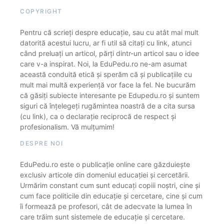
COPYRIGHT
Pentru că scrieți despre educație, sau cu atât mai mult
datorită acestui lucru, ar fi util să citați cu link, atunci
când preluați un articol, părți dintr-un articol sau o idee
care v-a inspirat. Noi, la EduPedu.ro ne-am asumat
această conduită etică și sperăm că și publicațiile cu
mult mai multă experiență vor face la fel. Ne bucurăm
că găsiți subiecte interesante pe Edupedu.ro și suntem
siguri că înțelegeți rugămintea noastră de a cita sursa
(cu link), ca o declarație reciprocă de respect și
profesionalism. Vă mulțumim!
DESPRE NOI
EduPedu.ro este o publicație online care găzduiește
exclusiv articole din domeniul educației și cercetării.
Urmărim constant cum sunt educați copiii noștri, cine și
cum face politicile din educație și cercetare, cine și cum
îi formează pe profesori, cât de adecvate la lumea în
care trăim sunt sistemele de educație și cercetare.