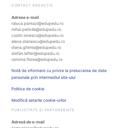
CONTACT REDACȚIE
Adrese e-mail
raluca.pantazi@edupedu.ro
mihai.peticila@edupedu.ro
costin.ionescu@edupedu.ro
alexa.stanescu@edupedu.ro
diana.ghimisi@edupedu.ro
stefan.lefter@edupedu.ro
ramona.florea@edupedu.ro
Notă de informare cu privire la prelucrarea de date
personale prin intermediul site-ului
Politica de cookie
Modifică setarile cookie-urilor
PUBLICITATE ȘI PARTENERIATE
Adresă de e-mail
comunicare@edupedu.ro