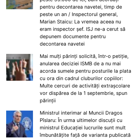
pentru decontarea navetei, timp de
peste un an / Inspectorul general,
Marian Staicu: La vremea aceea nu
eram inspector șef. ISJ ne-a cerut să
depunem documente pentru
decontarea navetei
Mai mulți părinți solicită, într-o petiție,
anularea deciziei ISMB de a nu mai
acorda sumele pentru posturile la plata
cu ora din cadrul cluburilor copiilor:
Multe cercuri de activități extrașcolare
vor dispărea de la 1 septembrie, spun
părinții
Ministrul interimar al Muncii Dragos
Pîslaru: În urma ultimelor discuții cu
ministrul Educației lucrurile sunt mult
îmbunătățite față de varianta publicată