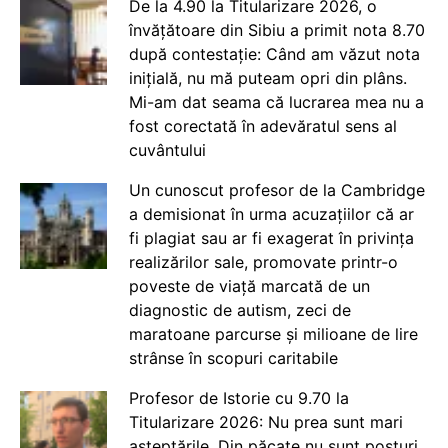
De la 4.90 la Titularizare 2026, o
învățătoare din Sibiu a primit nota 8.70
după contestație: Când am văzut nota
inițială, nu mă puteam opri din plâns.
Mi-am dat seama că lucrarea mea nu a
fost corectată în adevăratul sens al
cuvântului
Un cunoscut profesor de la Cambridge
a demisionat în urma acuzațiilor că ar
fi plagiat sau ar fi exagerat în privința
realizărilor sale, promovate printr-o
poveste de viață marcată de un
diagnostic de autism, zeci de
maratoane parcurse și milioane de lire
strânse în scopuri caritabile
Profesor de Istorie cu 9.70 la
Titularizare 2026: Nu prea sunt mari
așteptările. Din păcate nu sunt posturi