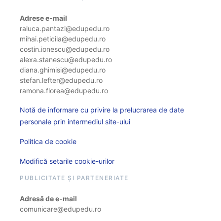
Adrese e-mail
raluca.pantazi@edupedu.ro
mihai.peticila@edupedu.ro
costin.ionescu@edupedu.ro
alexa.stanescu@edupedu.ro
diana.ghimisi@edupedu.ro
stefan.lefter@edupedu.ro
ramona.florea@edupedu.ro
Notă de informare cu privire la prelucrarea de date
personale prin intermediul site-ului
Politica de cookie
Modifică setarile cookie-urilor
PUBLICITATE ȘI PARTENERIATE
Adresă de e-mail
comunicare@edupedu.ro