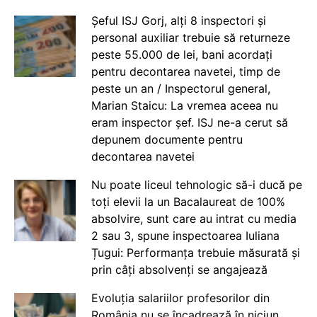
Șeful ISJ Gorj, alți 8 inspectori și
personal auxiliar trebuie să returneze
peste 55.000 de lei, bani acordați
pentru decontarea navetei, timp de
peste un an / Inspectorul general,
Marian Staicu: La vremea aceea nu
eram inspector șef. ISJ ne-a cerut să
depunem documente pentru
decontarea navetei
Nu poate liceul tehnologic să-i ducă pe
toți elevii la un Bacalaureat de 100%
absolvire, sunt care au intrat cu media
2 sau 3, spune inspectoarea Iuliana
Țugui: Performanța trebuie măsurată și
prin câți absolvenți se angajează
Evoluția salariilor profesorilor din
România nu se încadrează în niciun