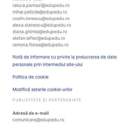
raluca.pantazi@edupedu.ro
mihai.peticila@edupedu.ro
costin.ionescu@edupedu.ro
alexa.stanescu@edupedu.ro
diana.ghimisi@edupedu.ro
stefan.lefter@edupedu.ro
ramona.florea@edupedu.ro
Notă de informare cu privire la prelucrarea de date
personale prin intermediul site-ului
Politica de cookie
Modifică setarile cookie-urilor
PUBLICITATE ȘI PARTENERIATE
Adresă de e-mail
comunicare@edupedu.ro