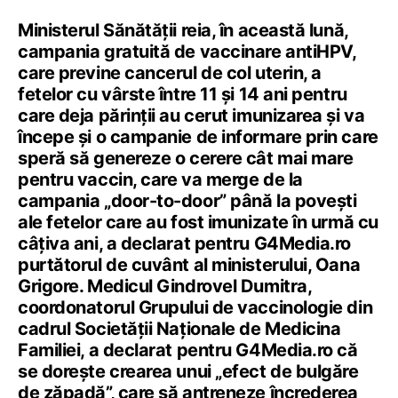
Ministerul Sănătății reia, în această lună,
campania gratuită de vaccinare antiHPV,
care previne cancerul de col uterin, a
fetelor cu vârste între 11 și 14 ani pentru
care deja părinții au cerut imunizarea și va
începe și o campanie de informare prin care
speră să genereze o cerere cât mai mare
pentru vaccin, care va merge de la
campania „door-to-door” până la povești
ale fetelor care au fost imunizate în urmă cu
câțiva ani, a declarat pentru G4Media.ro
purtătorul de cuvânt al ministerului, Oana
Grigore. Medicul Gindrovel Dumitra,
coordonatorul Grupului de vaccinologie din
cadrul Societății Naționale de Medicina
Familiei, a declarat pentru G4Media.ro că
se dorește crearea unui „efect de bulgăre
de zăpadă”, care să antreneze încrederea