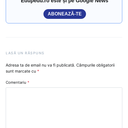
Edupedu.ro este și pe Google News
ABONEAZĂ-TE
LASĂ UN RĂSPUNS
Adresa ta de email nu va fi publicată.
Câmpurile obligatorii
sunt marcate cu
*
Comentariu
*