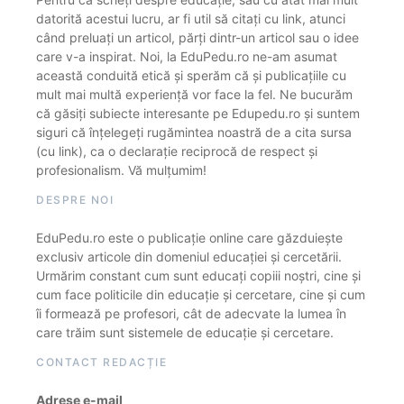
datorită acestui lucru, ar fi util să citați cu link, atunci
când preluați un articol, părți dintr-un articol sau o idee
care v-a inspirat. Noi, la EduPedu.ro ne-am asumat
această conduită etică și sperăm că și publicațiile cu
mult mai multă experiență vor face la fel. Ne bucurăm
că găsiți subiecte interesante pe Edupedu.ro și suntem
siguri că înțelegeți rugămintea noastră de a cita sursa
(cu link), ca o declarație reciprocă de respect și
profesionalism. Vă mulțumim!
DESPRE NOI
EduPedu.ro este o publicație online care găzduiește
exclusiv articole din domeniul educației și cercetării.
Urmărim constant cum sunt educați copiii noștri, cine și
cum face politicile din educație și cercetare, cine și cum
îi formează pe profesori, cât de adecvate la lumea în
care trăim sunt sistemele de educație și cercetare.
CONTACT REDACȚIE
Adrese e-mail