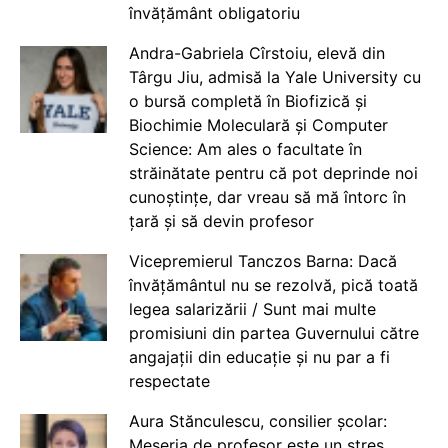
învățământ obligatoriu
Andra-Gabriela Cîrstoiu, elevă din
Târgu Jiu, admisă la Yale University cu
o bursă completă în Biofizică și
Biochimie Moleculară și Computer
Science: Am ales o facultate în
străinătate pentru că pot deprinde noi
cunoștințe, dar vreau să mă întorc în
țară și să devin profesor
Vicepremierul Tanczos Barna: Dacă
învățământul nu se rezolvă, pică toată
legea salarizării / Sunt mai multe
promisiuni din partea Guvernului către
angajații din educație și nu par a fi
respectate
Aura Stănculescu, consilier școlar:
Meseria de profesor este un stres