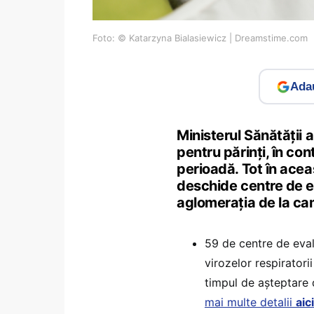
Foto: © Katarzyna Bialasiewicz | Dreamstime.com
Adau
Ministerul Sănătății a
pentru părinți, în con
perioadă. Tot în ace
deschide centre de ev
aglomerația de la ca
59 de centre de eval
virozelor respiratori
timpul de așteptare 
mai multe detalii
aici