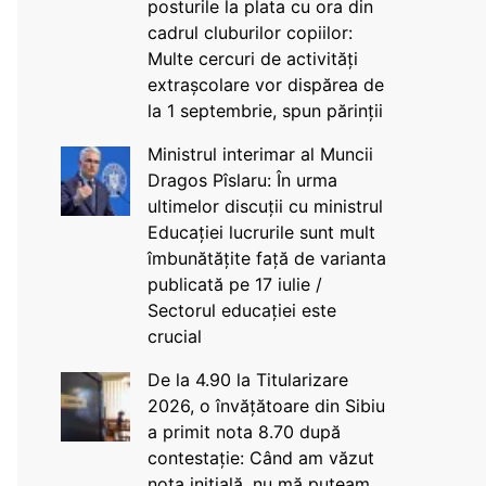
posturile la plata cu ora din
cadrul cluburilor copiilor:
Multe cercuri de activități
extrașcolare vor dispărea de
la 1 septembrie, spun părinții
Ministrul interimar al Muncii
Dragos Pîslaru: În urma
ultimelor discuții cu ministrul
Educației lucrurile sunt mult
îmbunătățite față de varianta
publicată pe 17 iulie /
Sectorul educației este
crucial
De la 4.90 la Titularizare
2026, o învățătoare din Sibiu
a primit nota 8.70 după
contestație: Când am văzut
nota inițială, nu mă puteam