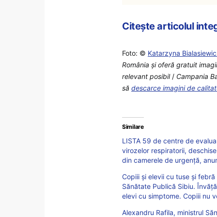
Citește articolul int
Foto: ©
Katarzyna Bialasiewi
România şi oferă gratuit imagi
relevant posibil
/
Campania Back
să
descarce imagini de calita
Similare
LISTA 59 de centre de evaluar
virozelor respiratorii, deschis
din camerele de urgență, anun
Copiii și elevii cu tuse și febră
Sănătate Publică Sibiu. Învăț
elevi cu simptome. Copiii nu vo
Alexandru Rafila, ministrul Săn