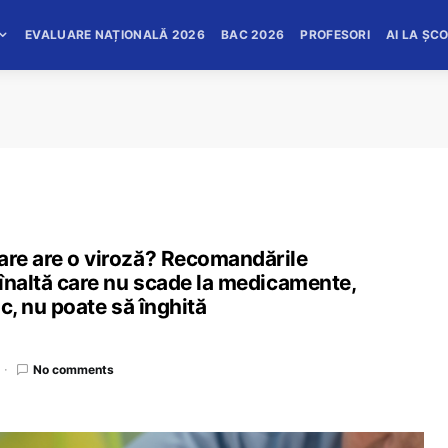
EVALUARE NAȚIONALĂ 2026
BAC 2026
PROFESORI
AI LA ȘC
care are o viroză? Recomandările
ă înaltă care nu scade la medicamente,
ic, nu poate să înghită
No comments