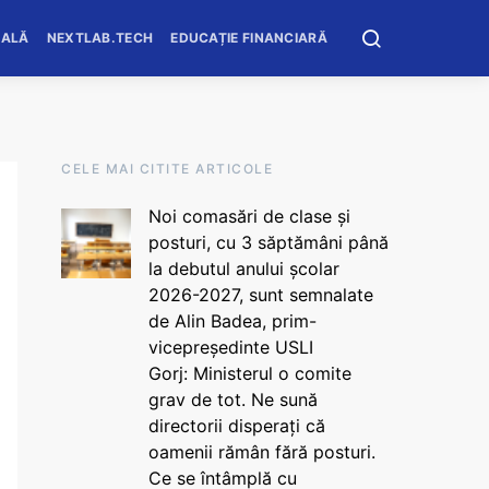
OALĂ
NEXTLAB.TECH
EDUCAȚIE FINANCIARĂ
CELE MAI CITITE ARTICOLE
Noi comasări de clase și
posturi, cu 3 săptămâni până
la debutul anului școlar
2026-2027, sunt semnalate
de Alin Badea, prim-
vicepreședinte USLI
Gorj: Ministerul o comite
grav de tot. Ne sună
directorii disperați că
oamenii rămân fără posturi.
Ce se întâmplă cu