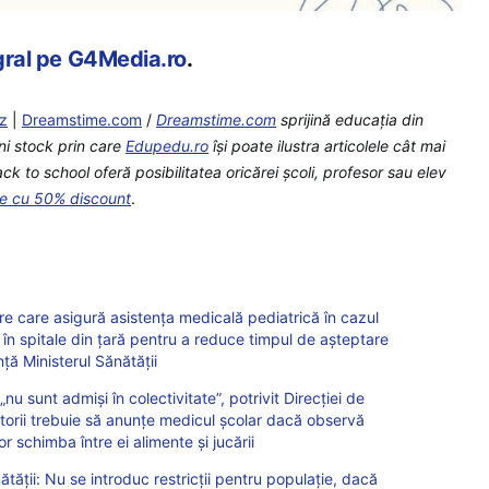
egral pe G4Media.ro
.
cz
|
Dreamstime.com
/
Dreamstime.com
sprijină educaţia din
ni stock prin care
Edupedu.ro
îşi poate ilustra articolele cât mai
 to school oferă posibilitatea oricărei școli, profesor sau elev
te cu 50% discount
.
e care asigură asistența medicală pediatrică în cazul
e în spitale din țară pentru a reduce timpul de așteptare
ță Ministerul Sănătății
 „nu sunt admiși în colectivitate”, potrivit Direcției de
ătorii trebuie să anunțe medicul școlar dacă observă
r schimba între ei alimente și jucării
ătății: Nu se introduc restricții pentru populație, dacă