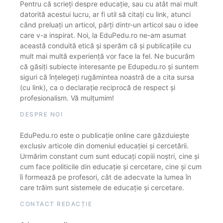
Pentru că scrieți despre educație, sau cu atât mai mult
datorită acestui lucru, ar fi util să citați cu link, atunci
când preluați un articol, părți dintr-un articol sau o idee
care v-a inspirat. Noi, la EduPedu.ro ne-am asumat
această conduită etică și sperăm că și publicațiile cu
mult mai multă experiență vor face la fel. Ne bucurăm
că găsiți subiecte interesante pe Edupedu.ro și suntem
siguri că înțelegeți rugămintea noastră de a cita sursa
(cu link), ca o declarație reciprocă de respect și
profesionalism. Vă mulțumim!
DESPRE NOI
EduPedu.ro este o publicație online care găzduiește
exclusiv articole din domeniul educației și cercetării.
Urmărim constant cum sunt educați copiii noștri, cine și
cum face politicile din educație și cercetare, cine și cum
îi formează pe profesori, cât de adecvate la lumea în
care trăim sunt sistemele de educație și cercetare.
CONTACT REDACȚIE