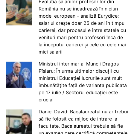
Evoluția salariilor profesorilor din
România nu se încadrează în niciun
model european - analiză Eurydice:
salariul crește doar 25 de ani în timpul
carierei, dar procesul e între statele cu
venituri mari pentru profesori încă de
la începutul carierei și cele cu cele mai
mici salarii
Ministrul interimar al Muncii Dragos
Pîslaru: În urma ultimelor discuții cu
ministrul Educației lucrurile sunt mult
îmbunătățite față de varianta publicată
pe 17 iulie / Sectorul educației este
crucial
Daniel David: Bacalaureatul nu ar trebui
să fie folosit ca mijloc de intrare la
facultate. Bacalaureatul trebuie să fie
un examen care certifică competențele