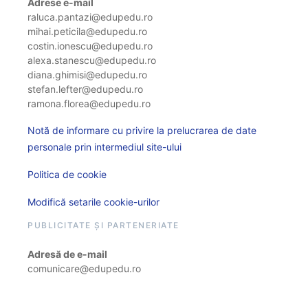
Adrese e-mail
raluca.pantazi@edupedu.ro
mihai.peticila@edupedu.ro
costin.ionescu@edupedu.ro
alexa.stanescu@edupedu.ro
diana.ghimisi@edupedu.ro
stefan.lefter@edupedu.ro
ramona.florea@edupedu.ro
Notă de informare cu privire la prelucrarea de date
personale prin intermediul site-ului
Politica de cookie
Modifică setarile cookie-urilor
PUBLICITATE ȘI PARTENERIATE
Adresă de e-mail
comunicare@edupedu.ro