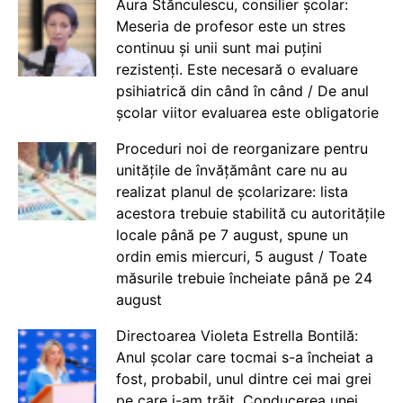
Aura Stănculescu, consilier școlar:
Meseria de profesor este un stres
continuu și unii sunt mai puțini
rezistenți. Este necesară o evaluare
psihiatrică din când în când / De anul
școlar viitor evaluarea este obligatorie
Proceduri noi de reorganizare pentru
unitățile de învățământ care nu au
realizat planul de școlarizare: lista
acestora trebuie stabilită cu autoritățile
locale până pe 7 august, spune un
ordin emis miercuri, 5 august / Toate
măsurile trebuie încheiate până pe 24
august
Directoarea Violeta Estrella Bontilă:
Anul școlar care tocmai s-a încheiat a
fost, probabil, unul dintre cei mai grei
pe care i-am trăit. Conducerea unei