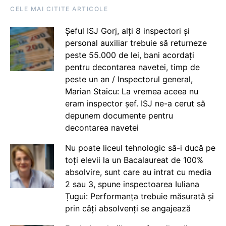
CELE MAI CITITE ARTICOLE
Șeful ISJ Gorj, alți 8 inspectori și
personal auxiliar trebuie să returneze
peste 55.000 de lei, bani acordați
pentru decontarea navetei, timp de
peste un an / Inspectorul general,
Marian Staicu: La vremea aceea nu
eram inspector șef. ISJ ne-a cerut să
depunem documente pentru
decontarea navetei
Nu poate liceul tehnologic să-i ducă pe
toți elevii la un Bacalaureat de 100%
absolvire, sunt care au intrat cu media
2 sau 3, spune inspectoarea Iuliana
Țugui: Performanța trebuie măsurată și
prin câți absolvenți se angajează