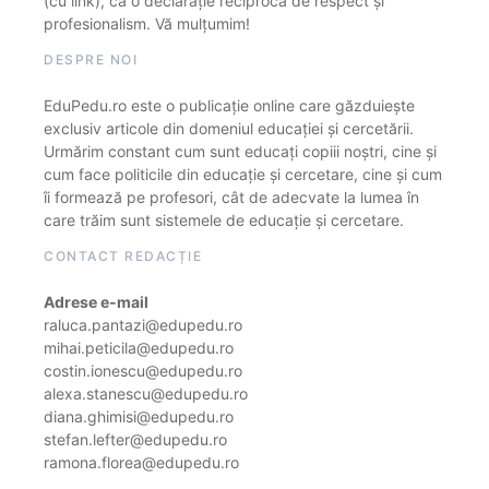
(cu link), ca o declarație reciprocă de respect și
profesionalism. Vă mulțumim!
DESPRE NOI
EduPedu.ro este o publicație online care găzduiește
exclusiv articole din domeniul educației și cercetării.
Urmărim constant cum sunt educați copiii noștri, cine și
cum face politicile din educație și cercetare, cine și cum
îi formează pe profesori, cât de adecvate la lumea în
care trăim sunt sistemele de educație și cercetare.
CONTACT REDACȚIE
Adrese e-mail
raluca.pantazi@edupedu.ro
mihai.peticila@edupedu.ro
costin.ionescu@edupedu.ro
alexa.stanescu@edupedu.ro
diana.ghimisi@edupedu.ro
stefan.lefter@edupedu.ro
ramona.florea@edupedu.ro