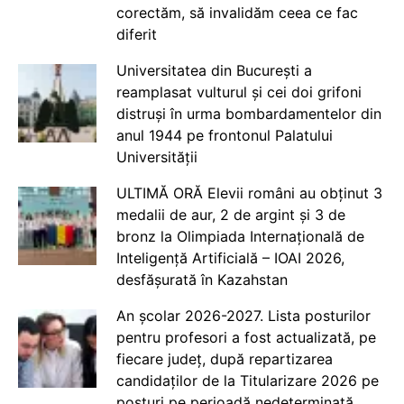
corectăm, să invalidăm ceea ce fac
diferit
Universitatea din București a
reamplasat vulturul și cei doi grifoni
distruși în urma bombardamentelor din
anul 1944 pe frontonul Palatului
Universității
ULTIMĂ ORĂ Elevii români au obținut 3
medalii de aur, 2 de argint și 3 de
bronz la Olimpiada Internațională de
Inteligență Artificială – IOAI 2026,
desfășurată în Kazahstan
An școlar 2026-2027. Lista posturilor
pentru profesori a fost actualizată, pe
fiecare județ, după repartizarea
candidaților de la Titularizare 2026 pe
posturi pe perioadă nedeterminată