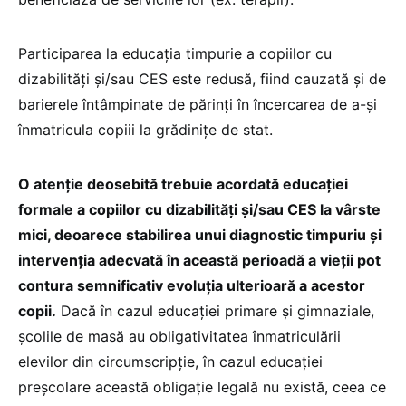
Participarea la educația timpurie a copiilor cu
dizabilități și/sau CES este redusă, fiind cauzată și de
barierele întâmpinate de părinți în încercarea de a-și
înmatricula copiii la grădinițe de stat.
O atenție deosebită trebuie acordată educației
formale a copiilor cu dizabilități și/sau CES la vârste
mici, deoarece stabilirea unui diagnostic timpuriu și
intervenția adecvată în această perioadă a vieții pot
contura semnificativ evoluția ulterioară a acestor
copii.
Dacă în cazul educației primare și gimnaziale,
școlile de masă au obligativitatea înmatriculării
elevilor din circumscripție, în cazul educației
preșcolare această obligație legală nu există, ceea ce