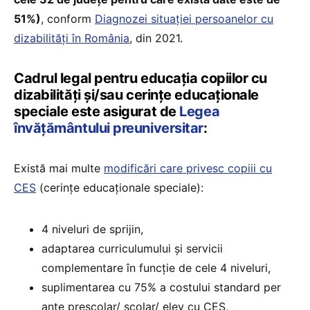
51%)
, conform
Diagnozei situației persoanelor cu
dizabilități în România
, din 2021.
Cadrul legal pentru educația copiilor cu
dizabilități și/sau cerințe educaționale
speciale este asigurat de
Legea
învățământului preuniversitar
:
Există mai multe
modificări care privesc copiii cu
CES
(cerințe educaționale speciale):
4 niveluri de sprijin,
adaptarea curriculumului și servicii
complementare în funcție de cele 4 niveluri,
suplimentarea cu 75% a costului standard per
ante preșcolar/ școlar/ elev cu CES,