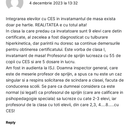
4 decembrie 2023 la 13:32
Integrarea elevilor cu CES in invatamantul de masa exista
doar pe hartie. REALITATEA e cu totul alta!
In clasa la care predau ca invatatoare sunt 9 elevi care detin
certificate, al zecelea a fost diagnosticat cu tulburare
hiperkinetica, dar parintii nu doresc sa continue demersurile
pentru obtinerea certificatului. Este vorba de clasa I,
invatamant de masa! Profesorul de sprijin lucreaza cu 55 de
copii cu CES si are 5 dosare in lucru.
Am fost in audienta la ISJ. Doamna inspector general, care
este de meserie profesor de sprijin, a spus ca nu este un caz
singular si a respins solicitarea de scindare a clasei, facuta de
conducerea scolii. Se pare ca dumneai considera ca este
normal (si legal!) ca profesorul de sprijin (care are calificare in
psihopedagogie speciala) sa lucreze cu cate 2-3 elevi, iar
profesorul de la clasa cu toti elevii, din care 2,3, 4….8…..cu
CES!
Reply