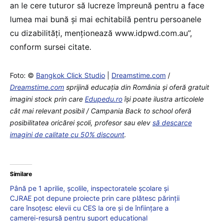
an le cere tuturor să lucreze împreună pentru a face
lumea mai bună şi mai echitabilă pentru persoanele
cu dizabilităţi, menţionează www.idpwd.com.au”,
conform sursei citate.
Foto: ©
Bangkok Click Studio
|
Dreamstime.com
/
Dreamstime.com
sprijină educaţia din România şi oferă gratuit
imagini stock prin care
Edupedu.ro
îşi poate ilustra articolele
cât mai relevant posibil / Campania Back to school oferă
posibilitatea oricărei școli, profesor sau elev
să descarce
imagini de calitate cu 50% discount
.
Similare
Până pe 1 aprilie, școlile, inspectoratele școlare și
CJRAE pot depune proiecte prin care plătesc părinții
care însoțesc elevii cu CES la ore și de înființare a
camerei-resursă pentru suport educațional