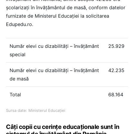
școlarizați în învățământul de masă, conform datelor
furnizate de Ministerul Educației la solicitarea
Edupedu.ro.
Număr elevi cu dizabilități – învățământ
25.929
special
Număr elevi cu dizabilități – învățământ
42.235
de masă
Total
68.164
Sursa date: Ministerul Educației
Câți copii cu cerințe educaționale sunt în
sistemul de învățământ din România