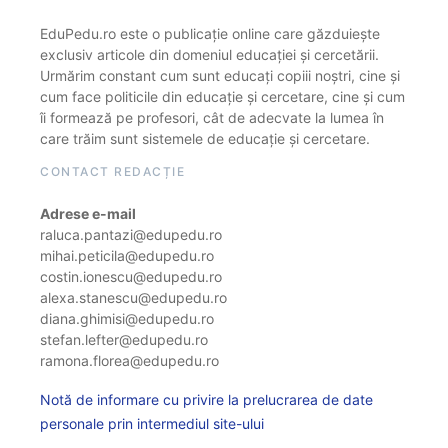
EduPedu.ro este o publicație online care găzduiește
exclusiv articole din domeniul educației și cercetării.
Urmărim constant cum sunt educați copiii noștri, cine și
cum face politicile din educație și cercetare, cine și cum
îi formează pe profesori, cât de adecvate la lumea în
care trăim sunt sistemele de educație și cercetare.
CONTACT REDACȚIE
Adrese e-mail
raluca.pantazi@edupedu.ro
mihai.peticila@edupedu.ro
costin.ionescu@edupedu.ro
alexa.stanescu@edupedu.ro
diana.ghimisi@edupedu.ro
stefan.lefter@edupedu.ro
ramona.florea@edupedu.ro
Notă de informare cu privire la prelucrarea de date
personale prin intermediul site-ului