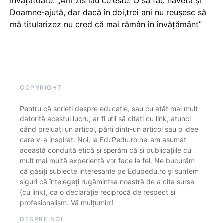
Învățătoare: „Am zis iau ce este. O să fac naveta și
Doamne-ajută, dar dacă în doi,trei ani nu reușesc să
mă titularizez nu cred că mai rămân în învățământ”
COPYRIGHT
Pentru că scrieți despre educație, sau cu atât mai mult
datorită acestui lucru, ar fi util să citați cu link, atunci
când preluați un articol, părți dintr-un articol sau o idee
care v-a inspirat. Noi, la EduPedu.ro ne-am asumat
această conduită etică și sperăm că și publicațiile cu
mult mai multă experiență vor face la fel. Ne bucurăm
că găsiți subiecte interesante pe Edupedu.ro și suntem
siguri că înțelegeți rugămintea noastră de a cita sursa
(cu link), ca o declarație reciprocă de respect și
profesionalism. Vă mulțumim!
DESPRE NOI