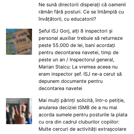
Ne sună directorii disperați că oamenii
rămân fără posturi. Ce se întâmplă cu
învățătorii, cu educatorii?
Șeful ISJ Gorj, alți 8 inspectori și
personal auxiliar trebuie să returneze
peste 55.000 de lei, bani acordați
pentru decontarea navetei, timp de
peste un an / Inspectorul general,
Marian Staicu: La vremea aceea nu
eram inspector șef. ISJ ne-a cerut să
depunem documente pentru
decontarea navetei
Mai mulți părinți solicită, într-o petiție,
anularea deciziei ISMB de a nu mai
acorda sumele pentru posturile la plata
cu ora din cadrul cluburilor copiilor:
Multe cercuri de activități extrașcolare