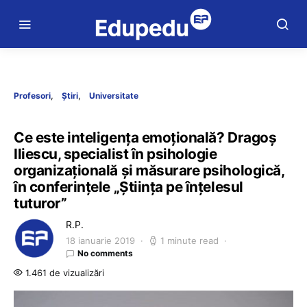
Profesori
Știri
Universitate
Ce este inteligența emoțională? Dragoș
Iliescu, specialist în psihologie
organizațională și măsurare psihologică,
în conferințele „Știința pe înțelesul
tuturor”
R.P.
18 ianuarie 2019
1 minute read
No comments
1.461 de vizualizări