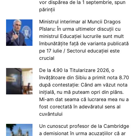
vor dispărea de la 1 septembrie, spun
părinții
Ministrul interimar al Muncii Dragos
Pîslaru: În urma ultimelor discuții cu
ministrul Educației lucrurile sunt mult
îmbunătățite față de varianta publicată
pe 17 iulie / Sectorul educației este
crucial
De la 4.90 la Titularizare 2026, o
învățătoare din Sibiu a primit nota 8.70
după contestație: Când am văzut nota
inițială, nu mă puteam opri din plâns.
Mi-am dat seama că lucrarea mea nu a
fost corectată în adevăratul sens al
cuvântului
Un cunoscut profesor de la Cambridge
a demisionat în urma acuzațiilor că ar