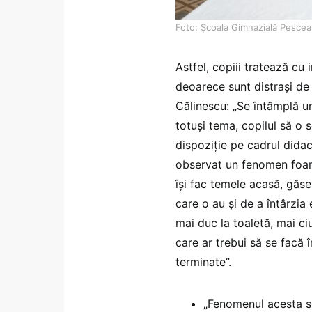
Foto: Școala Gimnazială Pesce
Astfel, copiii tratează cu 
deoarece sunt distrași de l
Călinescu: „Se întâmplă un
totuși tema, copilul să o sc
dispoziție pe cadrul didact
observat un fenomen foart
își fac temele acasă, găse
care o au și de a întârzia
mai duc la toaletă, mai ci
care ar trebui să se facă î
terminate”.
„Fenomenul acesta s-