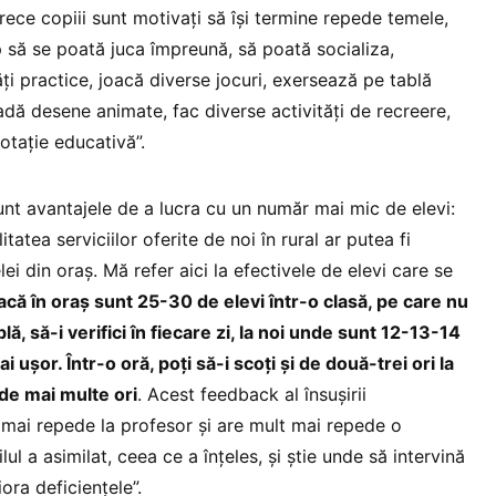
rece copiii sunt motivați să își termine repede temele,
 să se poată juca împreună, să poată socializa,
ăți practice, joacă diverse jocuri, exersează pe tablă
adă desene animate, fac diverse activități de recreere,
otație educativă”.
unt avantajele de a lucra cu un număr mai mic de elevi:
tatea serviciilor oferite de noi în rural ar putea fi
ei din oraș. Mă refer aici la efectivele de elevi care se
acă în oraș sunt 25-30 de elevi într-o clasă, pe care nu
ablă, să-i verifici în fiecare zi, la noi unde sunt 12-13-14
i ușor. Într-o oră, poți să-i scoți și de două-trei ori la
 de mai multe ori
. Acest feedback al însușirii
 mai repede la profesor și are mult mai repede o
ul a asimilat, ceea ce a înțeles, și știe unde să intervină
ra deficiențele”.