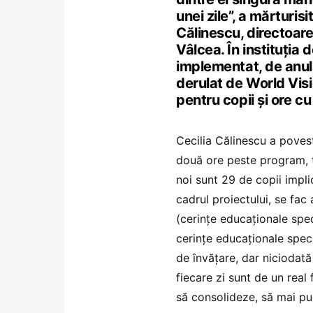
unei zile”, a mărturi
Călinescu, directoare
Vâlcea. În instituția
implementat, de anul
derulat de World Vi
pentru copii și ore cu
Cecilia Călinescu a povest
două ore peste program, 
noi sunt 29 de copii implic
cadrul proiectului, se fac
(cerințe educaționale spec
cerințe educaționale speci
de învățare, dar niciodată
fiecare zi sunt de un real 
să consolideze, să mai pu