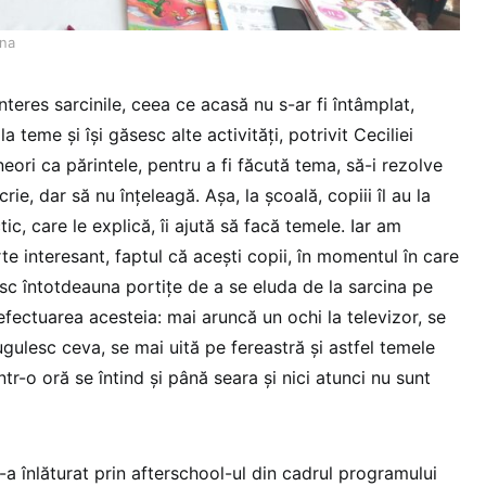
ana
interes sarcinile, ceea ce acasă nu s-ar fi întâmplat,
a teme și își găsesc alte activități, potrivit Ceciliei
eori ca părintele, pentru a fi făcută tema, să-i rezolve
rie, dar să nu înțeleagă. Așa, la școală, copiii îl au la
ic, care le explică, îi ajută să facă temele. Iar am
e interesant, faptul că acești copii, în momentul în care
sc întotdeauna portițe de a se eluda de la sarcina pe
 efectuarea acesteia: mai aruncă un ochi la televizor, se
ugulesc ceva, se mai uită pe fereastră și astfel temele
ntr-o oră se întind și până seara și nici atunci nu sunt
a înlăturat prin afterschool-ul din cadrul programului