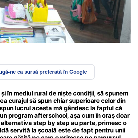
gă-ne ca sursă preferată în Google
 și în mediul rural de niște condiții, să spunem
vea curajul să spun chiar superioare celor din
 spun lucrul acesta mă gândesc la faptul că
e un program afterschool, așa cum în oraș doar
 alternativa step by step au parte, primesc o
ă servită la școală este de fapt pentru unii
care gătită pe care o primesc pe parcursul