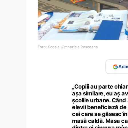
Foto: Școala Gimnaziala Pesceana
Adau
„Copiii au parte chiar
așa similare, eu aș a
școlile urbane. Când
elevii beneficiază d
cei care se găsesc în
masă caldă. Masa cald
dintre ei singura mân