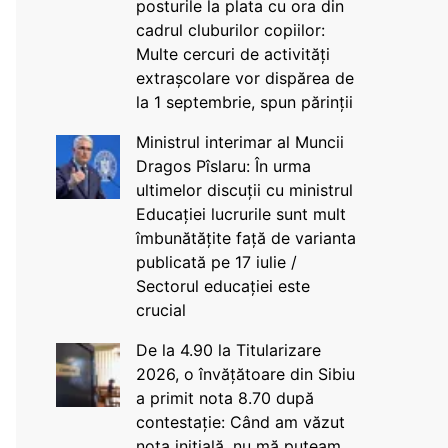
posturile la plata cu ora din
cadrul cluburilor copiilor:
Multe cercuri de activități
extrașcolare vor dispărea de
la 1 septembrie, spun părinții
Ministrul interimar al Muncii
Dragos Pîslaru: În urma
ultimelor discuții cu ministrul
Educației lucrurile sunt mult
îmbunătățite față de varianta
publicată pe 17 iulie /
Sectorul educației este
crucial
De la 4.90 la Titularizare
2026, o învățătoare din Sibiu
a primit nota 8.70 după
contestație: Când am văzut
nota inițială, nu mă puteam