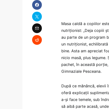
Masa caldă a copiilor este 
nutriționist: „Deja copiii 
au parte de un program be
un nutriționist, echilibrat
bine. Asta am apreciat foa
nicio masă, plus legume. 
pachet, în această porție,
Gimnaziale Pesceana.
După ce mănâncă, elevii î
oferă explicații supliment
a-și face temele, sub înd
să aibă parte acasă, unde 