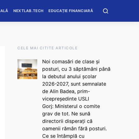
OALĂ
NEXTLAB.TECH
EDUCAȚIE FINANCIARĂ
CELE MAI CITITE ARTICOLE
Noi comasări de clase și
posturi, cu 3 săptămâni până
la debutul anului școlar
2026-2027, sunt semnalate
de Alin Badea, prim-
vicepreședinte USLI
Gorj: Ministerul o comite
grav de tot. Ne sună
directorii disperați că
oamenii rămân fără posturi.
Ce se întâmplă cu