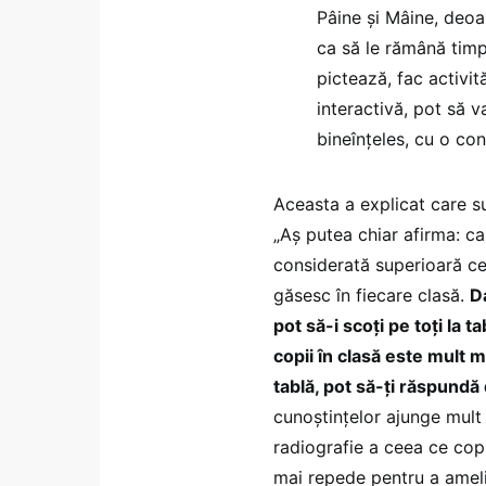
Pâine și Mâine, deoa
ca să le rămână timp
pictează, fac activit
interactivă, pot să v
bineînțeles, cu o con
Aceasta a explicat care s
„Aș putea chiar afirma: cali
considerată superioară cel
găsesc în fiecare clasă.
D
pot să-i scoți pe toți la t
copii în clasă este mult ma
tablă, pot să-ți răspundă
cunoștințelor ajunge mult
radiografie a ceea ce copil
mai repede pentru a amelio