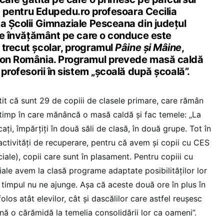
sit pentru Edupedu.ro profesoara Cecilia
a Școlii Gimnaziale Pesceana din județul
 de învățământ pe care o conduce este
 trecut școlar, programul
Pâine și Mâine
,
sion România. Programul prevede masă caldă
 profesorii în sistem „școală după școală”.
it că sunt 29 de copiii de clasele primare, care rămân
timp în care mănâncă o masă caldă și fac temele: „La
ați, împărțiți în două săli de clasă, în două grupe. Tot în
 activități de recuperare, pentru că avem și copii cu CES
iale), copii care sunt în plasament. Pentru copiii cu
ale avem la clasă programe adaptate posibilităților lor
 timpul nu ne ajunge. Așa că aceste două ore în plus în
folos atât elevilor, cât și dascălilor care astfel reușesc
nă o cărămidă la temelia consolidării lor ca oameni”.