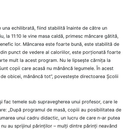
una echilibrată, fiind stabilită înainte de către un
știu, la 11:10 le vine masa caldă, primesc mâncare gătită,
nefic lor. Mâncarea este foarte bună, este stabilită de
ă din punct de vedere al caloriilor, este porționată foarte
rte mult la acest program. Nu le lipsește cărnița la
Sunt copii care acasă nu mănâncă legumele. În acest
 de obicei, mănâncă tot”, povestește directoarea Școlii
și fac temele sub supravegherea unui profesor, care le
are: „După programul de masă, copiii au posibilitatea de
rumarea unui cadru didactic, un lucru de care n-ar putea
nu au sprijinul părinților – mulți dintre părinți neavând