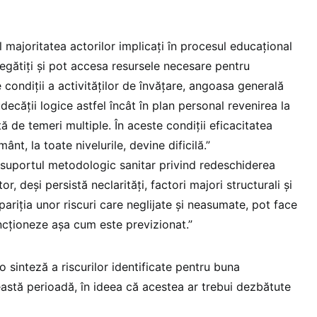
al majoritatea actorilor implicați în procesul educațional
egătiți și pot accesa resursele necesare pentru
condiții a activităților de învățare, angoasa generală
ecății logice astfel încât în plan personal revenirea la
 de temeri multiple. În aceste condiții eficacitatea
nt, la toate nivelurile, devine dificilă.”
e suportul metodologic sanitar privind redeschiderea
or, deși persistă neclarități, factori majori structurali și
pariția unor riscuri care neglijate și neasumate, pot face
ncționeze așa cum este previzionat.”
, o sinteză a riscurilor identificate pentru buna
eastă perioadă, în ideea că acestea ar trebui dezbătute