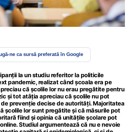
gă-ne ca sursă preferată în Google
panții la un studiu referitor la politicile
ext pandemic, realizat când școala era pe
preciau că școlile lor nu erau pregătite pentru
ic și tot atâția apreciau că școlile nu pot
de prevenție decise de autorități. Majoritatea
 școlile lor sunt pregătite și că măsurile pot
itară fiind și opinia că unitățile școlare pot
online. Studiul argumentează că nu e nevoie
tecție sanitară și epidemiologică, ci și de