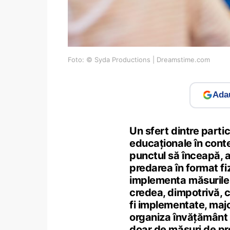
Foto: © Syda Productions | Dreamstime.com
Adau
Un sfert dintre partici
educaționale în cont
punctul să înceapă, a
predarea în format fiz
implementa măsurile 
credea, dimpotrivă, că
fi implementate, major
organiza învățământ 
doar de măsuri de pro