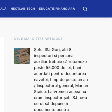
OALĂ
NEXTLAB.TECH
EDUCAȚIE FINANCIARĂ
CELE MAI CITITE ARTICOLE
Șeful ISJ Gorj, alți 8
inspectori și personal
auxiliar trebuie să returneze
peste 55.000 de lei, bani
acordați pentru decontarea
navetei, timp de peste un an
/ Inspectorul general, Marian
Staicu: La vremea aceea nu
eram inspector șef. ISJ ne-a
cerut să depunem
documente pentru