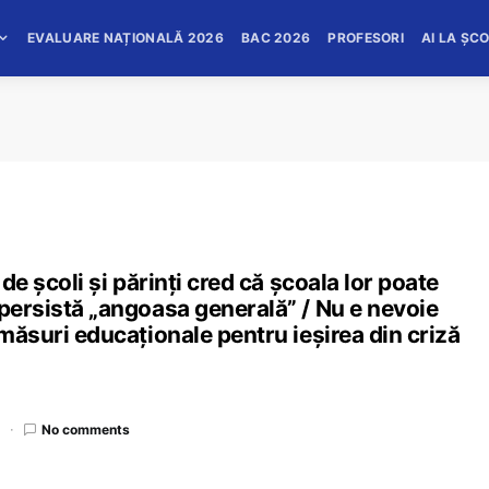
EVALUARE NAȚIONALĂ 2026
BAC 2026
PROFESORI
AI LA ȘC
 de școli și părinți cred că școala lor poate
 persistă „angoasa generală” / Nu e nevoie
 măsuri educaționale pentru ieșirea din criză
d
No comments