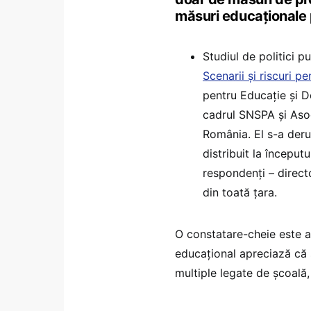
măsuri educaționale p
Studiul de politici p
Scenarii și riscuri 
pentru Educație și De
cadrul SNSPA și Asoc
România. El s-a deru
distribuit la început
respondenți – director
din toată țara.
O constatare-cheie este ac
educațional apreciază că 
multiple legate de școală,