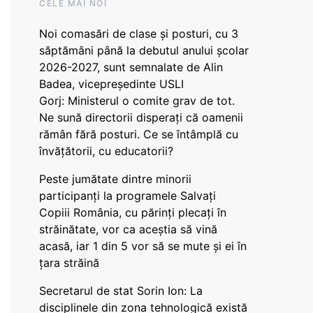
CELE MAI NOI
Noi comasări de clase și posturi, cu 3
săptămâni până la debutul anului școlar
2026-2027, sunt semnalate de Alin
Badea, vicepreședinte USLI
Gorj: Ministerul o comite grav de tot.
Ne sună directorii disperați că oamenii
rămân fără posturi. Ce se întâmplă cu
învățătorii, cu educatorii?
Peste jumătate dintre minorii
participanți la programele Salvați
Copiii România, cu părinți plecați în
străinătate, vor ca aceștia să vină
acasă, iar 1 din 5 vor să se mute și ei în
țara străină
Secretarul de stat Sorin Ion: La
disciplinele din zona tehnologică există