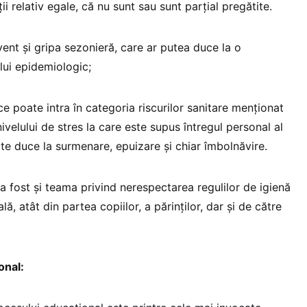
ii relativ egale, că nu sunt sau sunt parțial pregătite.
vent și gripa sezonieră, care ar putea duce la o
lui epidemiologic;
ce poate intra în categoria riscurilor sanitare menționat
nivelului de stres la care este supus întregul personal al
ate duce la surmenare, epuizare și chiar îmbolnăvire.
a fost și teama privind nerespectarea regulilor de igienă
lă, atât din partea copiilor, a părinților, dar și de către
onal: