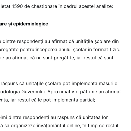
etat 1590 de chestionare în cadrul acestei analize:
are și epidemiologice
 dintre respondenți au afirmat că unitățile școlare din
regătite pentru începerea anului școlar în format fizic.
e au afirmat că nu sunt pregătite, iar restul că sunt
răspuns că unitățile școlare pot implementa măsurile
todologia Guvernului. Aproximativ o pătrime au afirmat
ta, iar restul că le pot implementa parțial;
imi dintre respondenți au răspuns că unitatea lor
tă să organizeze învățământul online, în timp ce restul