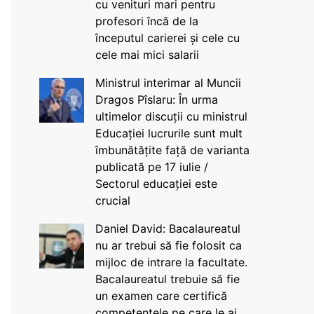
cu venituri mari pentru
profesori încă de la
începutul carierei și cele cu
cele mai mici salarii
Ministrul interimar al Muncii
Dragos Pîslaru: În urma
ultimelor discuții cu ministrul
Educației lucrurile sunt mult
îmbunătățite față de varianta
publicată pe 17 iulie /
Sectorul educației este
crucial
Daniel David: Bacalaureatul
nu ar trebui să fie folosit ca
mijloc de intrare la facultate.
Bacalaureatul trebuie să fie
un examen care certifică
competențele pe care le ai