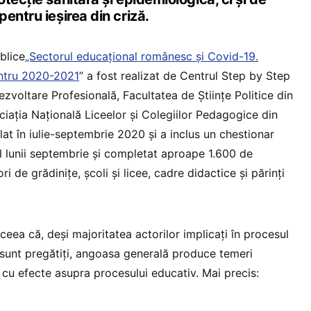
entru ieșirea din criză.
ublice
„Sectorul educațional românesc și Covid-19.
pentru 2020-2021
” a fost realizat de Centrul Step by Step
zvoltare Profesională, Facultatea de Științe Politice din
iația Națională Liceelor și Colegiilor Pedagogice din
lat în iulie-septembrie 2020 și a inclus un chestionar
ul lunii septembrie și completat aproape 1.600 de
i de grădinițe, școli și licee, cadre didactice și părinți
eea că, deși majoritatea actorilor implicați în procesul
sunt pregătiți, angoasa generală produce temeri
 cu efecte asupra procesului educativ. Mai precis: