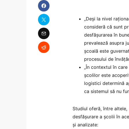
„Deși la nivel rațion
consideră că sunt pr
desfășurarea în bune 
prevalează asupra jud
școală este guvernată
procesului de învățămâ
„În contextul în car
școlilor este acoperit
logistici determină a
ca sistemul să nu fu
Studiul oferă, între altele
desfășurare a școlii în ac
și analizate: