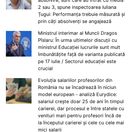
absolvire, sunt care au intrat cu media
2 sau 3, spune inspectoarea Iuliana
Țugui: Performanța trebuie măsurată și
prin câți absolvenți se angajează
Ministrul interimar al Muncii Dragos
Pîslaru: În urma ultimelor discuții cu
ministrul Educației lucrurile sunt mult
îmbunătățite față de varianta publicată
pe 17 iulie / Sectorul educației este
crucial
Evoluția salariilor profesorilor din
România nu se încadrează în niciun
model european - analiză Eurydice:
salariul crește doar 25 de ani în timpul
carierei, dar procesul e între statele cu
venituri mari pentru profesori încă de
la începutul carierei și cele cu cele mai
mici salarii