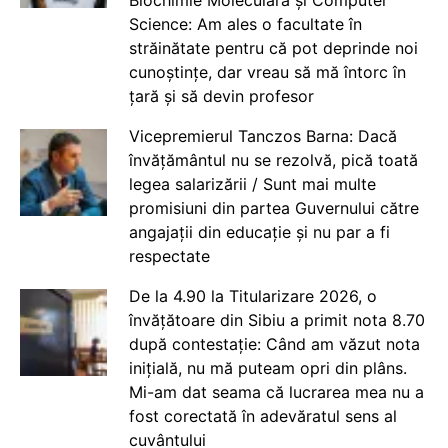
Biochimie Moleculară și Computer
Science: Am ales o facultate în
străinătate pentru că pot deprinde noi
cunoștințe, dar vreau să mă întorc în
țară și să devin profesor
Vicepremierul Tanczos Barna: Dacă
învățământul nu se rezolvă, pică toată
legea salarizării / Sunt mai multe
promisiuni din partea Guvernului către
angajații din educație și nu par a fi
respectate
De la 4.90 la Titularizare 2026, o
învățătoare din Sibiu a primit nota 8.70
după contestație: Când am văzut nota
inițială, nu mă puteam opri din plâns.
Mi-am dat seama că lucrarea mea nu a
fost corectată în adevăratul sens al
cuvântului