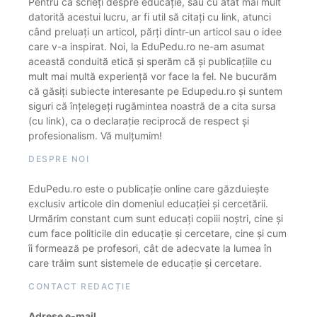
Pentru că scrieți despre educație, sau cu atât mai mult
datorită acestui lucru, ar fi util să citați cu link, atunci
când preluați un articol, părți dintr-un articol sau o idee
care v-a inspirat. Noi, la EduPedu.ro ne-am asumat
această conduită etică și sperăm că și publicațiile cu
mult mai multă experiență vor face la fel. Ne bucurăm
că găsiți subiecte interesante pe Edupedu.ro și suntem
siguri că înțelegeți rugămintea noastră de a cita sursa
(cu link), ca o declarație reciprocă de respect și
profesionalism. Vă mulțumim!
DESPRE NOI
EduPedu.ro este o publicație online care găzduiește
exclusiv articole din domeniul educației și cercetării.
Urmărim constant cum sunt educați copiii noștri, cine și
cum face politicile din educație și cercetare, cine și cum
îi formează pe profesori, cât de adecvate la lumea în
care trăim sunt sistemele de educație și cercetare.
CONTACT REDACȚIE
Adrese e-mail