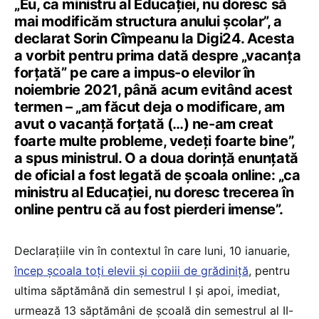
„Eu, ca ministru al Educației, nu doresc să
mai modificăm structura anului școlar”, a
declarat Sorin Cîmpeanu la Digi24. Acesta
a vorbit pentru prima dată despre „vacanța
forțată” pe care a impus-o elevilor în
noiembrie 2021, până acum evitând acest
termen – „am făcut deja o modificare, am
avut o vacanță forțată (…) ne-am creat
foarte multe probleme, vedeți foarte bine”,
a spus ministrul. O a doua dorință enunțată
de oficial a fost legată de școala online: „ca
ministru al Educației, nu doresc trecerea în
online pentru că au fost pierderi imense”.
Declarațiile vin în contextul în care luni, 10 ianuarie,
încep școala toți elevii și copiii de grădiniță
, pentru
ultima săptămână din semestrul I și apoi, imediat,
urmează 13 săptămâni de școală din semestrul al II-