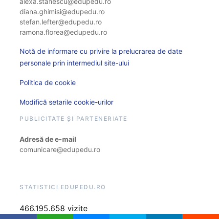
alexa.stanescu@edupedu.ro
diana.ghimisi@edupedu.ro
stefan.lefter@edupedu.ro
ramona.florea@edupedu.ro
Notă de informare cu privire la prelucrarea de date
personale prin intermediul site-ului
Politica de cookie
Modifică setarile cookie-urilor
PUBLICITATE ȘI PARTENERIATE
Adresă de e-mail
comunicare@edupedu.ro
STATISTICI EDUPEDU.RO
466.195.658 vizite