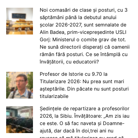
Noi comasări de clase și posturi, cu 3
săptămâni până la debutul anului
școlar 2026-2027, sunt semnalate de
Alin Badea, prim-vicepreședinte USLI
Gorj: Ministerul o comite grav de tot.
Ne sună directorii disperați că oamenii
rămân fără posturi. Ce se întâmplă cu
învățătorii, cu educatorii?
Profesor de Istorie cu 9.70 la
Titularizare 2026: Nu prea sunt mari
așteptările. Din păcate nu sunt posturi
titularizabile
Ședințele de repartizare a profesorilor
2026, la Sibiu. Învățătoare: „Am zis iau
ce este. O să fac naveta și Doamne-
ajută, dar dacă în doi,trei ani nu
reușesc să mă titularizez nu cred că