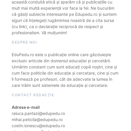
această conduită etică și sperăm că și publicațiile cu
mult mai multă experiență vor face la fel. Ne bucurăm
că găsiți subiecte interesante pe Edupedu.ro și suntem
siguri că înțelegeți rugămintea noastră de a cita sursa
(cu link), ca o declarație reciprocă de respect și
profesionalism. Vă mulțumim!
DESPRE NOI
EduPedu.ro este o publicație online care găzduiește
exclusiv articole din domeniul educației și cercetării.
Urmărim constant cum sunt educați copiii noștri, cine și
cum face politicile din educație și cercetare, cine și cum
îi formează pe profesori, cât de adecvate la lumea în
care trăim sunt sistemele de educație și cercetare.
CONTACT REDACȚIE
Adrese e-mail
raluca.pantazi@edupedu.ro
mihai.peticila@edupedu.ro
costin.ionescu@edupedu.ro