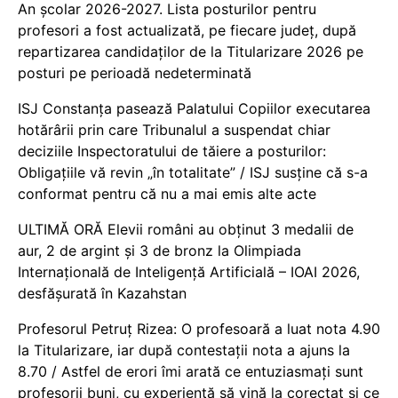
An școlar 2026-2027. Lista posturilor pentru
profesori a fost actualizată, pe fiecare județ, după
repartizarea candidaților de la Titularizare 2026 pe
posturi pe perioadă nedeterminată
ISJ Constanța pasează Palatului Copiilor executarea
hotărârii prin care Tribunalul a suspendat chiar
deciziile Inspectoratului de tăiere a posturilor:
Obligațiile vă revin „în totalitate” / ISJ susține că s-a
conformat pentru că nu a mai emis alte acte
ULTIMĂ ORĂ Elevii români au obținut 3 medalii de
aur, 2 de argint și 3 de bronz la Olimpiada
Internațională de Inteligență Artificială – IOAI 2026,
desfășurată în Kazahstan
Profesorul Petruț Rizea: O profesoară a luat nota 4.90
la Titularizare, iar după contestații nota a ajuns la
8.70 / Astfel de erori îmi arată ce entuziasmați sunt
profesorii buni, cu experiență să vină la corectat și ce