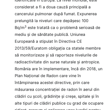
considerat a fi a doua cauză principală a
cancerului pulmonar după fumat. Expunerea
prelungită la niveluri care depășesc 100
3
Bq/m
este tratată ca o problemă serioasă de
mediu şi de sănătate publică. Uniunea
Europeană a stipulat în Directiva CE
2013/59/Euratom obligația ca statele membre
să monitorizeze și să raporteze nivelurile de
radioactivitate din surse naturale și antropice.
România are în implementare, încă din 2018, un
Plan Național de Radon care vine în
întâmpinarea acestei directive, prin care
măsurarea concentraţiei de radon în aerul din
clădiri cu școli, grădinițe şi creşe, spitale şi în
alte tipuri de clădiri publice cu grad de ocupare
ridicat, precum şi aplicarea unor lucrări pentru