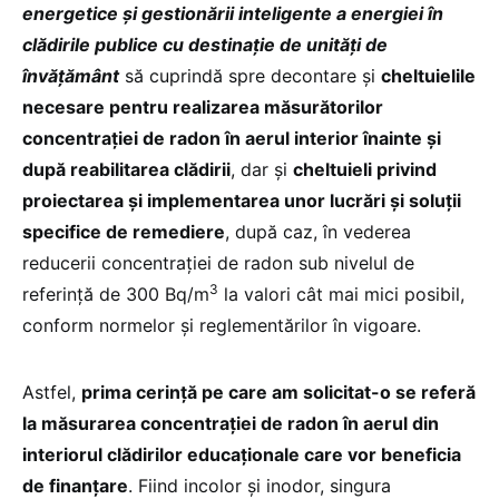
energetice și gestionării inteligente a energiei în
clădirile publice cu destinație de unități de
învățământ
să cuprindă spre decontare şi
cheltuielile
necesare pentru realizarea măsurătorilor
concentraţiei de radon în aerul interior înainte şi
după reabilitarea clădirii
, dar şi
cheltuieli privind
proiectarea şi implementarea unor lucrări şi soluţii
specifice de remediere
, după caz, în vederea
reducerii concentraţiei de radon sub nivelul de
3
referinţă de 300 Bq/m
la valori cât mai mici posibil,
conform normelor şi reglementărilor în vigoare.
Astfel,
prima cerinţă pe care am solicitat-o se referă
la măsurarea concentraţiei de radon în aerul din
interiorul clădirilor educaţionale care vor beneficia
de finanţare
. Fiind incolor și inodor, singura