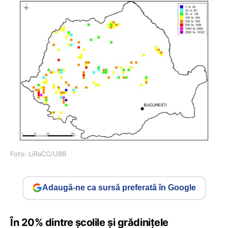
Foto: LiRaCC/UBB
Adaugă-ne ca sursă preferată în Google
În 20% dintre școlile și grădinițele