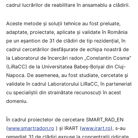
cadrul lucrărilor de reabilitare în ansamablu a clădirii.
Aceste metode şi soluţii tehnice au fost preluate,
adaptate, proiectate, aplicate şi validate în România
pe un eşantion de 31 de clădiri de tip rezidenţial, în
cadrul cercetărilor desfăşurate de echipa noastră de
la Laboratorul de încercări radon „Constantin Cosma”
(LiRaCC) de la Universitatea Babeş-Bolyai din Cluj-
Napoca. De asemenea, au fost studiate, cercetate şi
validate în cadrul Laboratorului LiRaCC, în parteneriat
cu specialiştii din strainătate recunoscuţi în acest
domeniu.
În cadrul proiectelor de cercetare SMART_RAD_EN
(
www.smartradon.ro
) şi IRART (
www.irart.ro
), s-au
remediat 31 de clădiri expuse la concentraţii ridicate