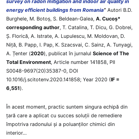
survey on radon mitigation and indoor air quality in
energy efficient buildings from Romania
”
Autori B.D.
Burghele, M. Botoș, S. Beldean-Galea,
A. Cucoș*
corresponding author
, T. Catalina, T. Dicu, G. Dobrei,
Ș. Florică, A. Istrate, A. Lupulescu, M. Moldovan, D.
Niță, B. Papp, I. Pap, K. Szacsvai, C. Sainz, A. Tunyagi,
A. Țenter (
2020
), publicat în jurnalul
Science of The
Total Environment
, Article number 141858, PII
S0048-9697(20)35387-0, DOI
10.1016/j.scitotenv.2020.141858; Year 2020 (
IF =
6,551
).
În acest moment, practic suntem singura echipă din
ţară care a aplicat cu succes soluţii de remediere
împotriva radonului şi a poluanţilor chimici din
interior…