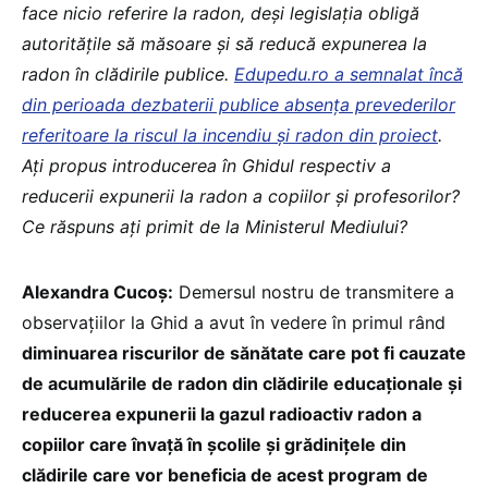
face nicio referire la radon, deși legislația obligă
autoritățile să măsoare și să reducă expunerea la
radon în clădirile publice.
Edupedu.ro a semnalat încă
din perioada dezbaterii publice absența prevederilor
referitoare la riscul la incendiu și radon din proiect
.
Ați propus introducerea în Ghidul respectiv a
reducerii expunerii la radon a copiilor și profesorilor?
Ce răspuns ați primit de la Ministerul Mediului?
Alexandra Cucoș:
Demersul nostru de transmitere a
observaţiilor la Ghid a avut în vedere în primul rând
diminuarea riscurilor de sănătate care pot fi cauzate
de acumulările de radon din clădirile educaţionale şi
reducerea expunerii la gazul radioactiv radon a
copiilor care învaţă în școlile și grădinițele din
clădirile care vor beneficia de acest program de