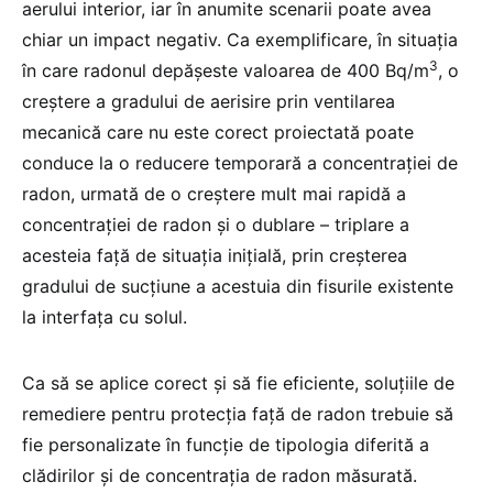
aerului interior, iar în anumite scenarii poate avea
chiar un impact negativ. Ca exemplificare, în situaţia
3
în care radonul depăşeste valoarea de 400 Bq/m
, o
creştere a gradului de aerisire prin ventilarea
mecanică care nu este corect proiectată poate
conduce la o reducere temporară a concentraţiei de
radon, urmată de o creştere mult mai rapidă a
concentraţiei de radon şi o dublare – triplare a
acesteia faţă de situaţia iniţială, prin creşterea
gradului de sucţiune a acestuia din fisurile existente
la interfaţa cu solul.
Ca să se aplice corect şi să fie eficiente, soluţiile de
remediere pentru protecţia faţă de radon trebuie să
fie personalizate în funcţie de tipologia diferită a
clădirilor şi de concentraţia de radon măsurată.