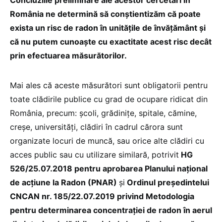
România ne determină să conştientizăm că poate
exista un risc de radon în unităţile de învăţământ şi
că nu putem cunoaşte cu exactitate acest risc decât
prin efectuarea măsurătorilor.
Mai ales că aceste măsurători sunt obligatorii pentru
toate clădirile publice cu grad de ocupare ridicat din
România, precum: şcoli, grădiniţe, spitale, cămine,
creșe, universități, clădiri în cadrul cărora sunt
organizate locuri de muncă, sau orice alte clădiri cu
acces public sau cu utilizare similară, potrivit
HG
526/25.07.2018 pentru aprobarea Planului naţional
de acţiune la Radon (PNAR)
şi
Ordinul preşedintelui
CNCAN nr. 185/22.07.2019 privind Metodologia
pentru determinarea concentraţiei de radon în aerul