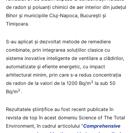
de radon şi poluanţi chimici de aer interior din judeţul
Bihor și municipiile Cluj-Napoca, Bucureşti şi
Timişoara.
S-au aplicat şi dezvoltat metode de remediere
combinate, prin integrarea soluţiilor clasice cu
sisteme inovative inteligente de ventilare a clădirilor,
automatizate şi efiente energetic, cu impact
arhitectural minim, prin care s-a redus concentraţia
3
de radon de la valori de la 1200 Bq/m
la sub 50
3
Bq/m
.
Rezultatele ştiinţifice au fost recent publicate în
revista de top în acest domeniu Science of The Total
Environment, în cadrul articolului “
Comprehensive