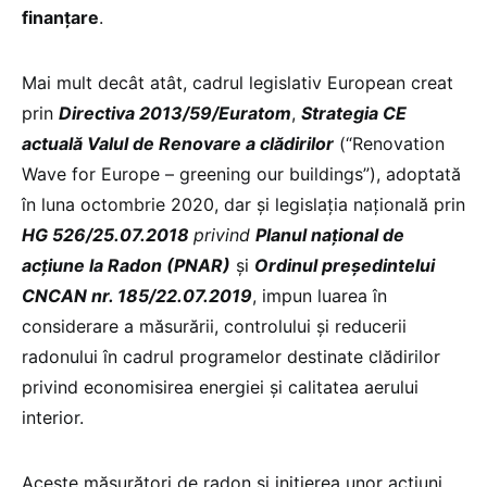
finanţare
.
Mai mult decât atât, cadrul legislativ European creat
prin
Directiva 2013/59/Euratom
,
Strategia CE
actuală Valul de Renovare a clădirilor
(“Renovation
Wave for Europe – greening our buildings”), adoptată
în luna octombrie 2020, dar şi legislaţia naţională prin
HG 526/25.07.2018
privind
Planul naţional de
acţiune la Radon (PNAR)
și
Ordinul preşedintelui
CNCAN nr. 185/22.07.2019
, impun luarea în
considerare a măsurării, controlului şi reducerii
radonului în cadrul programelor destinate clădirilor
privind economisirea energiei și calitatea aerului
interior.
Aceste măsurători de radon şi iniţierea unor acţiuni