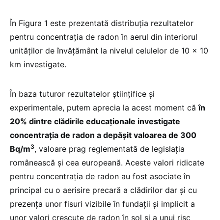
În Figura 1 este prezentată distribuţia rezultatelor
pentru concentraţia de radon în aerul din interiorul
unităţilor de învăţământ la nivelul celulelor de 10 x 10
km investigate.
În baza tuturor rezultatelor ştiinţifice şi
experimentale, putem aprecia la acest moment că
în
20% dintre clădirile educaţionale investigate
concentraţia de radon a depăşit valoarea de 300
3
Bq/m
, valoare prag reglementată de legislaţia
românească şi cea europeană. Aceste valori ridicate
pentru concentraţia de radon au fost asociate în
principal cu o aerisire precară a clădirilor dar şi cu
prezenţa unor fisuri vizibile în fundaţii şi implicit a
unor valori crescute de radon în sol şi a unui risc