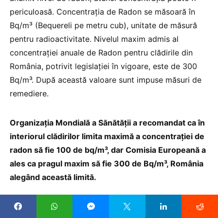
periculoasă. Concentrația de Radon se măsoară în
Bq/m³ (Bequereli pe metru cub), unitate de măsură
pentru radioactivitate. Nivelul maxim admis al
concentrației anuale de Radon pentru clădirile din
România, potrivit legislației în vigoare, este de 300
Bq/m³. După această valoare sunt impuse măsuri de
remediere.
Organizația Mondială a Sănătății a recomandat ca în
interiorul clădirilor limita maximă a concentrației de
radon să fie 100 de bq/m³, dar Comisia Europeană a
ales ca pragul maxim să fie 300 de Bq/m³, România
alegând această limită.
Potrivit cercetătorilor, cantitatea de radiație încasată