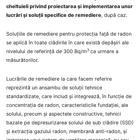
cheltuieli privind proiectarea şi implementarea unor
lucrări şi soluţii specifice de remediere
, după caz.
Soluţiile de remediere pentru protecţia faţă de radon
se aplică în toate clădirile în care există depăşiri ale
3
nivelului de referinţă de 300 Bq/m
ca urmare a
măsurătorilor.
Lucrările de remediere la care facem referire
reprezintă un ansambu de soluţii tehnice
standardizate, care includ şi integrează, în funcţie de
concentraţia de radon, caracteristicile fundaţiei, ale
solului, precum şi aspectele constructive, tehnici
bazate pe depresurizarea solului de sub clădire (SSD)
şi extracţia gazului radon, membrană anti-radon, şi
instalarea unui sistem de ventilare mecanică, cu sau