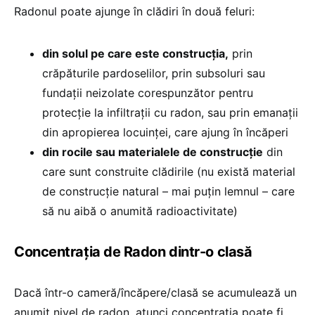
Radonul poate ajunge în clădiri în două feluri:
din solul pe care este construcția,
prin
crăpăturile pardoselilor, prin subsoluri sau
fundații neizolate corespunzător pentru
protecție la infiltrații cu radon, sau prin emanații
din apropierea locuinței, care ajung în încăperi
din rocile sau materialele de construcție
din
care sunt construite clădirile (nu există material
de construcție natural – mai puțin lemnul – care
să nu aibă o anumită radioactivitate)
Concentrația de Radon dintr-o clasă
Dacă într-o cameră/încăpere/clasă se acumulează un
anumit nivel de radon, atunci concentrația poate fi