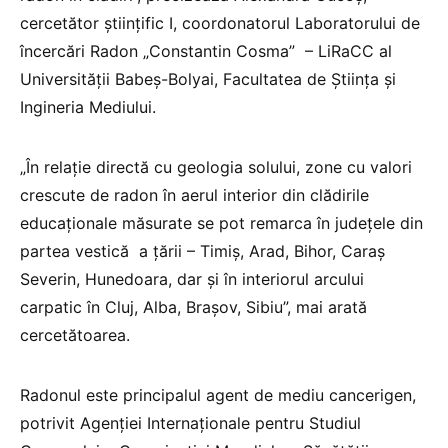
cercetător ştiinţific I, coordonatorul Laboratorului de
încercări Radon „Constantin Cosma” – LiRaCC al
Universității Babeș-Bolyai, Facultatea de Ştiinţa și
Ingineria Mediului.
„În relaţie directă cu geologia solului, zone cu valori
crescute de radon în aerul interior din clădirile
educaţionale măsurate se pot remarca în judeţele din
partea vestică a ţării – Timiş, Arad, Bihor, Caraş
Severin, Hunedoara, dar şi în interiorul arcului
carpatic în Cluj, Alba, Braşov, Sibiu”, mai arată
cercetătoarea.
Radonul este principalul agent de mediu cancerigen,
potrivit Agenției Internaționale pentru Studiul