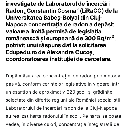
investigate de Laboratorul de încercări
Radon „Constantin Cosma” (LiRaCC) de la
Universitatea Babeş-Bolyai din Cluj-
Napoca concentraţia de radon a depăşit
valoarea limită permisă de legislația
3
românească și europeană de 300 Bq/m
,
potrivit unui răspuns dat la solicitarea
Edupedu.ro de Alexandra Cucoș,
coordonatoarea instituției de cercetare.
După măsurarea concentraţiei de radon prin metoda
pasivă, conform cerinţelor legislative în vigoare, într-
un eşantion de aproximativ 320 şcoli şi grădiniţe,
selectate din diferite regiuni ale României specialiștii
Laboratorului de încercări radon de la Cluj-Napoca
au realizat harta radonului în școli. Pe hartă se poate
vedea, în diverse culori, concentrația înregistrată de