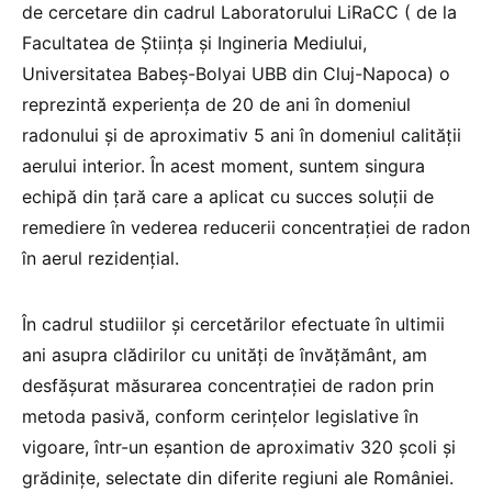
de cercetare din cadrul Laboratorului LiRaCC ( de la
Facultatea de Ştiinţa şi Ingineria Mediului,
Universitatea Babeş-Bolyai UBB din Cluj-Napoca) o
reprezintă experienţa de 20 de ani în domeniul
radonului şi de aproximativ 5 ani în domeniul calităţii
aerului interior. În acest moment, suntem singura
echipă din ţară care a aplicat cu succes soluţii de
remediere în vederea reducerii concentraţiei de radon
în aerul rezidenţial.
În cadrul studiilor şi cercetărilor efectuate în ultimii
ani asupra clădirilor cu unităţi de învăţământ, am
desfăşurat măsurarea concentraţiei de radon prin
metoda pasivă, conform cerinţelor legislative în
vigoare, într-un eşantion de aproximativ 320 şcoli şi
grădiniţe, selectate din diferite regiuni ale României.