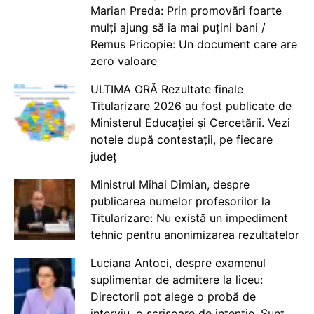
Marian Preda: Prin promovări foarte
mulți ajung să ia mai puțini bani /
Remus Pricopie: Un document care are
zero valoare
ULTIMA ORĂ Rezultate finale
Titularizare 2026 au fost publicate de
Ministerul Educației și Cercetării. Vezi
notele după contestații, pe fiecare
județ
Ministrul Mihai Dimian, despre
publicarea numelor profesorilor la
Titularizare: Nu există un impediment
tehnic pentru anonimizarea rezultatelor
Luciana Antoci, despre examenul
suplimentar de admitere la liceu:
Directorii pot alege o probă de
interviu, o scrisoare de intenție. Sunt