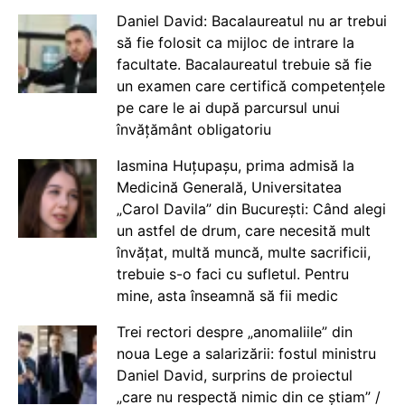
Daniel David: Bacalaureatul nu ar trebui
să fie folosit ca mijloc de intrare la
facultate. Bacalaureatul trebuie să fie
un examen care certifică competențele
pe care le ai după parcursul unui
învățământ obligatoriu
Iasmina Huțupașu, prima admisă la
Medicină Generală, Universitatea
„Carol Davila” din București: Când alegi
un astfel de drum, care necesită mult
învățat, multă muncă, multe sacrificii,
trebuie s-o faci cu sufletul. Pentru
mine, asta înseamnă să fii medic
Trei rectori despre „anomaliile” din
noua Lege a salarizării: fostul ministru
Daniel David, surprins de proiectul
„care nu respectă nimic din ce știam” /