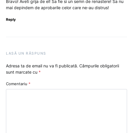
Bravo! Aveti grija de el! Sa fie si un semn de renastere! Sa nu
mai depindem de aprobarile celor care ne-au distrus!
Reply
LASĂ UN RĂSPUNS
Adresa ta de email nu va fi publicată.
Câmpurile obligatorii
sunt marcate cu
*
Comentariu
*