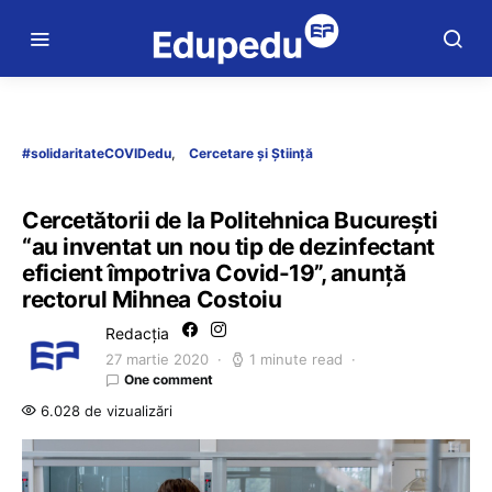
#solidaritateCOVIDedu
Cercetare și Știință
Cercetătorii de la Politehnica București
“au inventat un nou tip de dezinfectant
eficient împotriva Covid-19”, anunță
rectorul Mihnea Costoiu
Redacția
27 martie 2020
1 minute read
One comment
6.028 de vizualizări