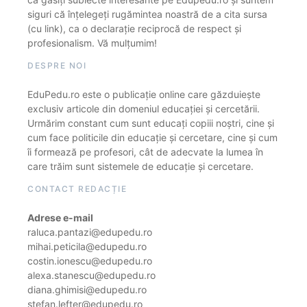
siguri că înțelegeți rugămintea noastră de a cita sursa
(cu link), ca o declarație reciprocă de respect și
profesionalism. Vă mulțumim!
DESPRE NOI
EduPedu.ro este o publicație online care găzduiește
exclusiv articole din domeniul educației și cercetării.
Urmărim constant cum sunt educați copiii noștri, cine și
cum face politicile din educație și cercetare, cine și cum
îi formează pe profesori, cât de adecvate la lumea în
care trăim sunt sistemele de educație și cercetare.
CONTACT REDACȚIE
Adrese e-mail
raluca.pantazi@edupedu.ro
mihai.peticila@edupedu.ro
costin.ionescu@edupedu.ro
alexa.stanescu@edupedu.ro
diana.ghimisi@edupedu.ro
stefan.lefter@edupedu.ro