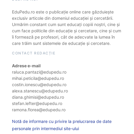
EduPedu.ro este o publicație online care găzduiește
exclusiv articole din domeniul educației și cercetării.
Urmărim constant cum sunt educați copiii noștri, cine și
cum face politicile din educație și cercetare, cine și cum
îi formează pe profesori, cât de adecvate la lumea în
care trăim sunt sistemele de educație și cercetare.
CONTACT REDACȚIE
Adrese e-mail
raluca.pantazi@edupedu.ro
mihai.peticila@edupedu.ro
costin.ionescu@edupedu.ro
alexa.stanescu@edupedu.ro
diana.ghimisi@edupedu.ro
stefan.lefter@edupedu.ro
ramona.florea@edupedu.ro
Notă de informare cu privire la prelucrarea de date
personale prin intermediul site-ului