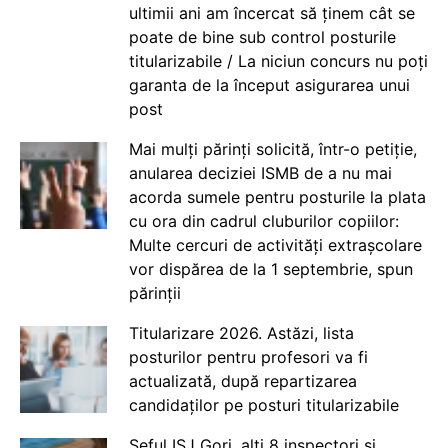
ultimii ani am încercat să ținem cât se
poate de bine sub control posturile
titularizabile / La niciun concurs nu poți
garanta de la început asigurarea unui
post
Mai mulți părinți solicită, într-o petiție,
anularea deciziei ISMB de a nu mai
acorda sumele pentru posturile la plata
cu ora din cadrul cluburilor copiilor:
Multe cercuri de activități extrașcolare
vor dispărea de la 1 septembrie, spun
părinții
Titularizare 2026. Astăzi, lista
posturilor pentru profesori va fi
actualizată, după repartizarea
candidaților pe posturi titularizabile
Șeful ISJ Gorj, alți 8 inspectori și