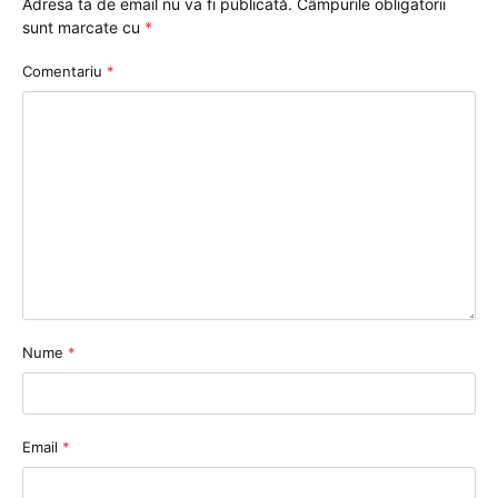
Adresa ta de email nu va fi publicată.
Câmpurile obligatorii
sunt marcate cu
*
Comentariu
*
Nume
*
Email
*