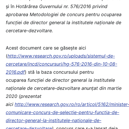
și în
Hotărârea Guvernului nr. 576/2016 privind
aprobarea Metodologiei de concurs pentru ocuparea
funcției de director general la institutele naționale de
cercetare-dezvoltare.
Acest document care se găsește aici
(
http://www.research.gov.ro/uploads/sistemul-de-
cercetare/incd/concursuri/hg-576-2016-din-10-08-
2016.pdf
) stă la baza concursului pentru
ocuparea
funcției de director general la institutele
naționale de cercetare-dezvoltare anunțat din martie
2020 (prezentat
aici
http://www.research.gov.ro/ro/articol/5162/minister
comunicare-concurs-de-selectie-pentru-functia-de-
director-general-la-institutele-nationale-de-
cercetare-dezvoltare
)
, concurs care s-a lansat deja