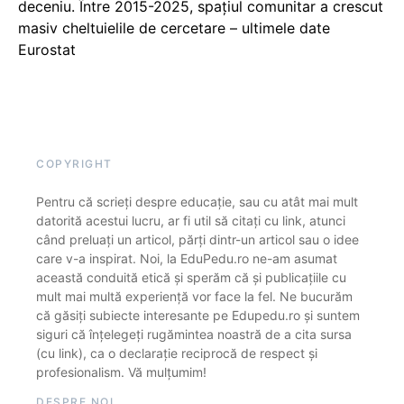
deceniu. Între 2015-2025, spațiul comunitar a crescut
masiv cheltuielile de cercetare – ultimele date
Eurostat
COPYRIGHT
Pentru că scrieți despre educație, sau cu atât mai mult
datorită acestui lucru, ar fi util să citați cu link, atunci
când preluați un articol, părți dintr-un articol sau o idee
care v-a inspirat. Noi, la EduPedu.ro ne-am asumat
această conduită etică și sperăm că și publicațiile cu
mult mai multă experiență vor face la fel. Ne bucurăm
că găsiți subiecte interesante pe Edupedu.ro și suntem
siguri că înțelegeți rugămintea noastră de a cita sursa
(cu link), ca o declarație reciprocă de respect și
profesionalism. Vă mulțumim!
DESPRE NOI