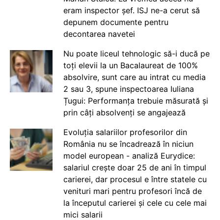
eram inspector șef. ISJ ne-a cerut să
depunem documente pentru
decontarea navetei
Nu poate liceul tehnologic să-i ducă pe
toți elevii la un Bacalaureat de 100%
absolvire, sunt care au intrat cu media
2 sau 3, spune inspectoarea Iuliana
Țugui: Performanța trebuie măsurată și
prin câți absolvenți se angajează
Evoluția salariilor profesorilor din
România nu se încadrează în niciun
model european - analiză Eurydice:
salariul crește doar 25 de ani în timpul
carierei, dar procesul e între statele cu
venituri mari pentru profesori încă de
la începutul carierei și cele cu cele mai
mici salarii