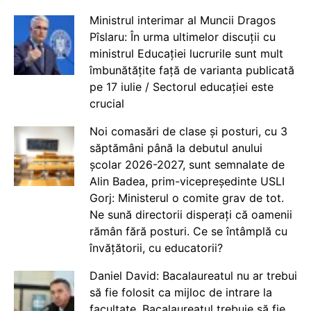
Ministrul interimar al Muncii Dragos
Pîslaru: În urma ultimelor discuții cu
ministrul Educației lucrurile sunt mult
îmbunătățite față de varianta publicată
pe 17 iulie / Sectorul educației este
crucial
Noi comasări de clase și posturi, cu 3
săptămâni până la debutul anului
școlar 2026-2027, sunt semnalate de
Alin Badea, prim-vicepreședinte USLI
Gorj: Ministerul o comite grav de tot.
Ne sună directorii disperați că oamenii
rămân fără posturi. Ce se întâmplă cu
învățătorii, cu educatorii?
Daniel David: Bacalaureatul nu ar trebui
să fie folosit ca mijloc de intrare la
facultate. Bacalaureatul trebuie să fie