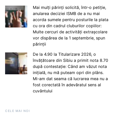
Mai mulți părinți solicită, într-o petiție,
anularea deciziei ISMB de a nu mai
acorda sumele pentru posturile la plata
cu ora din cadrul cluburilor copiilor:
Multe cercuri de activități extrașcolare
vor dispărea de la 1 septembrie, spun
părinții
De la 4.90 la Titularizare 2026, o
învățătoare din Sibiu a primit nota 8.70
după contestație: Când am văzut nota
inițială, nu mă puteam opri din plâns.
Mi-am dat seama că lucrarea mea nu a
fost corectată în adevăratul sens al
cuvântului
CELE MAI NOI