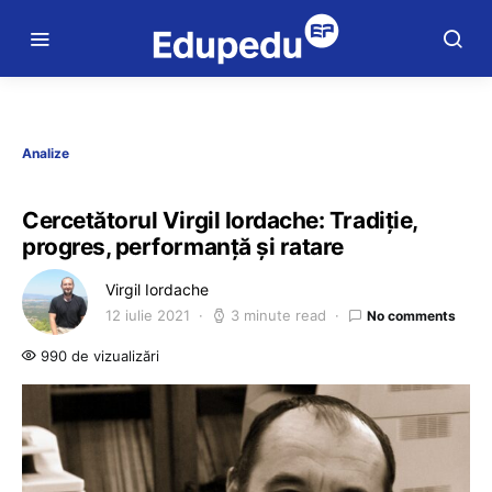
Analize
Cercetătorul Virgil Iordache: Tradiție,
progres, performanță și ratare
Virgil Iordache
12 iulie 2021
3 minute read
No comments
990 de vizualizări