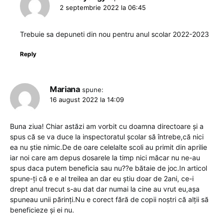
2 septembrie 2022 la 06:45
Trebuie sa depuneti din nou pentru anul scolar 2022-2023
Reply
Mariana
spune:
16 august 2022 la 14:09
Buna ziua! Chiar astăzi am vorbit cu doamna directoare și a
spus că se va duce la inspectoratul școlar să întrebe,că nici
ea nu știe nimic.De de oare celelalte scoli au primit din aprilie
iar noi care am depus dosarele la timp nici măcar nu ne-au
spus daca putem beneficia sau nu??e bătaie de joc.In articol
spune-ți că e e al treilea an dar eu știu doar de 2ani, ce-i
drept anul trecut s-au dat dar numai la cine au vrut eu,așa
spuneau unii părinți.Nu e corect fără de copii noștri că alții să
beneficieze și ei nu.