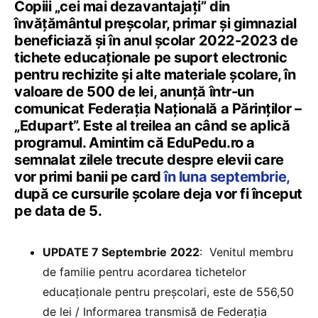
Copiii „cei mai dezavantajați” din
învățământul preșcolar, primar și gimnazial
beneficiază și în anul școlar 2022-2023 de
tichete educaționale pe suport electronic
pentru rechizite și alte materiale școlare, în
valoare de 500 de lei, anunță într-un
comunicat Federația Națională a Părinților –
„Edupart”. Este al treilea an când se aplică
programul. Amintim că EduPedu.ro a
semnalat zilele trecute despre elevii care
vor primi banii pe card
în luna septembrie,
după ce cursurile școlare deja vor fi început
pe data de 5.
UPDATE 7 Septembrie
2022
: Venitul membru
de familie pentru acordarea tichetelor
educaționale pentru preșcolari, este de 556,50
de lei / Informarea transmisă de Federația