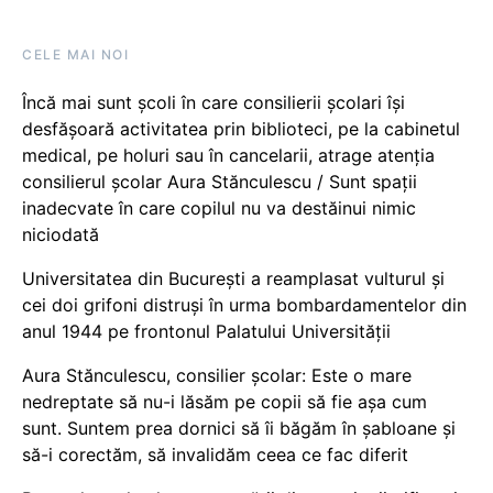
CELE MAI NOI
Încă mai sunt școli în care consilierii școlari își
desfășoară activitatea prin biblioteci, pe la cabinetul
medical, pe holuri sau în cancelarii, atrage atenția
consilierul școlar Aura Stănculescu / Sunt spații
inadecvate în care copilul nu va destăinui nimic
niciodată
Universitatea din București a reamplasat vulturul și
cei doi grifoni distruși în urma bombardamentelor din
anul 1944 pe frontonul Palatului Universității
Aura Stănculescu, consilier școlar: Este o mare
nedreptate să nu-i lăsăm pe copii să fie așa cum
sunt. Suntem prea dornici să îi băgăm în șabloane și
să-i corectăm, să invalidăm ceea ce fac diferit