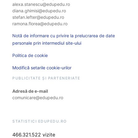
alexa.stanescu@edupedu.ro
diana.ghimisi@edupedu.ro
stefan.lefter@edupedu.ro
ramona.florea@edupedu.ro
Notă de informare cu privire la prelucrarea de date
personale prin intermediul site-ului
Politica de cookie
Modifică setarile cookie-urilor
PUBLICITATE ȘI PARTENERIATE
Adresă de e-mail
comunicare@edupedu.ro
STATISTICI EDUPEDU.RO
466.321.522 vizite