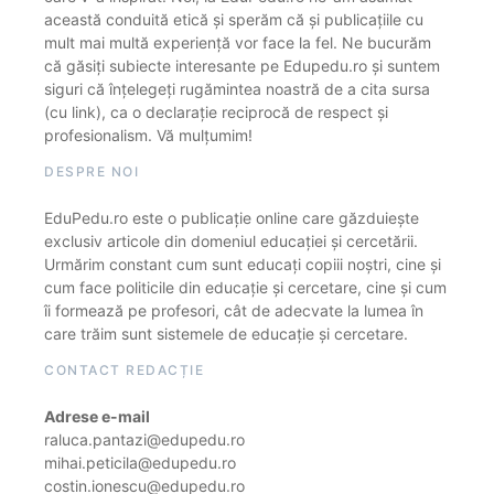
această conduită etică și sperăm că și publicațiile cu
mult mai multă experiență vor face la fel. Ne bucurăm
că găsiți subiecte interesante pe Edupedu.ro și suntem
siguri că înțelegeți rugămintea noastră de a cita sursa
(cu link), ca o declarație reciprocă de respect și
profesionalism. Vă mulțumim!
DESPRE NOI
EduPedu.ro este o publicație online care găzduiește
exclusiv articole din domeniul educației și cercetării.
Urmărim constant cum sunt educați copiii noștri, cine și
cum face politicile din educație și cercetare, cine și cum
îi formează pe profesori, cât de adecvate la lumea în
care trăim sunt sistemele de educație și cercetare.
CONTACT REDACȚIE
Adrese e-mail
raluca.pantazi@edupedu.ro
mihai.peticila@edupedu.ro
costin.ionescu@edupedu.ro