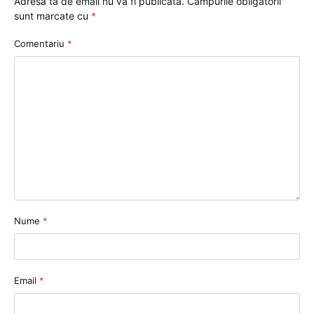
Adresa ta de email nu va fi publicată.
Câmpurile obligatorii
sunt marcate cu
*
Comentariu
*
Nume
*
Email
*