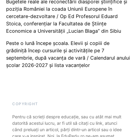
Bugetele reale ale reconectării diasporei științifice și
poziția României la coada Uniunii Europene în
cercetare-dezvoltare / Op Ed Profesorul Eduard
Stoica, conferențiar la Facultatea de Științe
Economice a Universității „Lucian Blaga” din Sibiu
Peste o lună începe școala. Elevii și copiii de
grădiniță încep cursurile și activitățile pe 7
septembrie, după vacanța de vară / Calendarul anului
școlar 2026-2027 și lista vacanțelor
COPYRIGHT
Pentru că scrieți despre educație, sau cu atât mai mult
datorită acestui lucru, ar fi util să citați cu link, atunci
când preluați un articol, părți dintr-un articol sau o idee
care v-a inspirat. Noi, la EduPedu.ro ne-am asumat