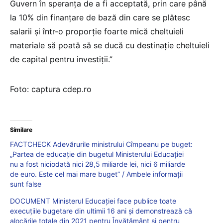
Guvern în speranța de a fi acceptată, prin care până
la 10% din finanțare de bază din care se plătesc
salarii și într-o proporție foarte mică cheltuieli
materiale să poată să se ducă cu destinație cheltuieli
de capital pentru investiții.”
Foto: captura cdep.ro
Similare
FACTCHECK Adevărurile ministrului Cîmpeanu pe buget:
„Partea de educație din bugetul Ministerului Educației
nu a fost niciodată nici 28,5 miliarde lei, nici 6 miliarde
de euro. Este cel mai mare buget” / Ambele informații
sunt false
DOCUMENT Ministerul Educației face publice toate
execuțiile bugetare din ultimii 16 ani și demonstrează că
alocările totale din 2021 pentru Învățământ și pentru