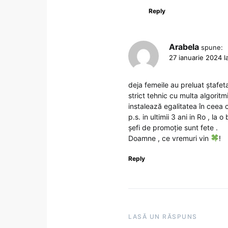
Reply
Arabela
spune:
27 ianuarie 2024 l
deja femeile au preluat ștafeta
strict tehnic cu multa algoritm
instalează egalitatea în ceea 
p.s. in ultimii 3 ani in Ro , la
șefi de promoție sunt fete .
Doamne , ce vremuri vin
!
Reply
LASĂ UN RĂSPUNS