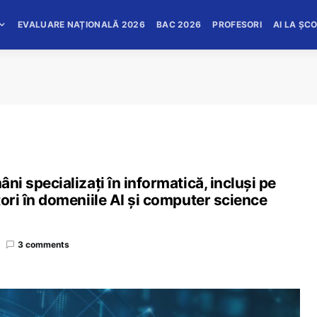
EVALUARE NAȚIONALĂ 2026
BAC 2026
PROFESORI
AI LA ȘC
âni specializați în informatică, incluși pe
utori în domeniile AI și computer science
3 comments