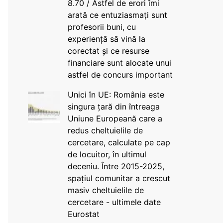
8.70 / Astfel de erori îmi
arată ce entuziasmați sunt
profesorii buni, cu
experiență să vină la
corectat și ce resurse
financiare sunt alocate unui
astfel de concurs important
Unici în UE: România este
singura țară din întreaga
Uniune Europeană care a
redus cheltuielile de
cercetare, calculate pe cap
de locuitor, în ultimul
deceniu. Între 2015-2025,
spațiul comunitar a crescut
masiv cheltuielile de
cercetare - ultimele date
Eurostat