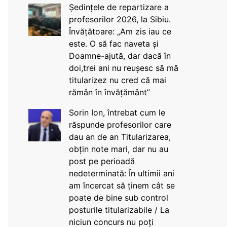
Ședințele de repartizare a
profesorilor 2026, la Sibiu.
Învățătoare: „Am zis iau ce
este. O să fac naveta și
Doamne-ajută, dar dacă în
doi,trei ani nu reușesc să mă
titularizez nu cred că mai
rămân în învățământ”
Sorin Ion, întrebat cum le
răspunde profesorilor care
dau an de an Titularizarea,
obțin note mari, dar nu au
post pe perioadă
nedeterminată: În ultimii ani
am încercat să ținem cât se
poate de bine sub control
posturile titularizabile / La
niciun concurs nu poți