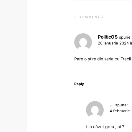
3 COMMENTS
PoliticOS
spune:
28 ianuarie 2024 l
Pare o știre din seria cu Tracii 
Reply
...
spune:
4 februarie 
ți a căzut greu , ai ?