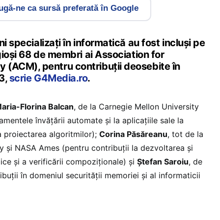
gă-ne ca sursă preferată în Google
i specializați în informatică au fost incluși pe
igioși 68 de membri ai Association for
(ACM), pentru contribuții deosebite în
3,
scrie G4Media.ro
.
aria-Florina Balcan
, de la Carnegie Mellon University
amentele învățării automate și la aplicațiile sale la
 proiectarea algoritmilor);
Corina Păsăreanu
, tot de la
y și NASA Ames (pentru contribuții la dezvoltarea și
ice și a verificării compoziționale) și
Ștefan Saroiu
, de
buții în domeniul securității memoriei și al informaticii