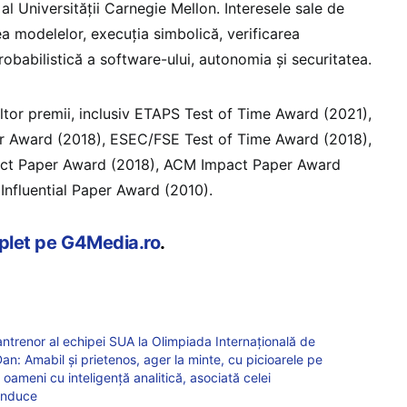
 al Universității Carnegie Mellon. Interesele sale de
ea modelelor, execuția simbolică, verificarea
obabilistică a software-ului, autonomia și securitatea.
ltor premii, inclusiv ETAPS Test of Time Award (2021),
er Award (2018), ESEC/FSE Test of Time Award (2018),
act Paper Award (2018), ACM Impact Paper Award
Influential Paper Award (2010).
mplet pe G4Media.ro
.
antrenor al echipei SUA la Olimpiada Internațională de
n: Amabil și prietenos, ager la minte, cu picioarele pe
oameni cu inteligență analitică, asociată celei
conduce