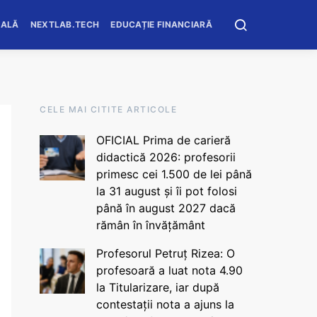
OALĂ
NEXTLAB.TECH
EDUCAȚIE FINANCIARĂ
CELE MAI CITITE ARTICOLE
OFICIAL Prima de carieră
didactică 2026: profesorii
primesc cei 1.500 de lei până
la 31 august și îi pot folosi
până în august 2027 dacă
rămân în învățământ
Profesorul Petruț Rizea: O
profesoară a luat nota 4.90
la Titularizare, iar după
contestații nota a ajuns la