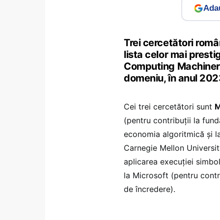
Adau
Trei cercetători român
lista celor mai prest
Computing Machinery 
domeniu, în anul 202
Cei trei cercetători sunt
M
(pentru contribuții la fund
economia algoritmică și la
Carnegie Mellon Universit
aplicarea execuției simbol
la Microsoft (pentru contri
de încredere).