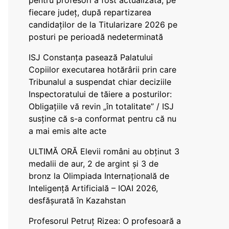
pentru profesori a fost actualizată, pe
fiecare județ, după repartizarea
candidaților de la Titularizare 2026 pe
posturi pe perioadă nedeterminată
ISJ Constanța pasează Palatului
Copiilor executarea hotărârii prin care
Tribunalul a suspendat chiar deciziile
Inspectoratului de tăiere a posturilor:
Obligațiile vă revin „în totalitate” / ISJ
susține că s-a conformat pentru că nu
a mai emis alte acte
ULTIMĂ ORĂ Elevii români au obținut 3
medalii de aur, 2 de argint și 3 de
bronz la Olimpiada Internațională de
Inteligență Artificială – IOAI 2026,
desfășurată în Kazahstan
Profesorul Petruț Rizea: O profesoară a