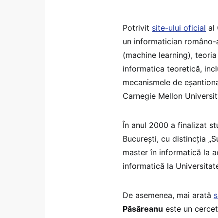
Potrivit
site-ului oficial
al 
un informatician româno-a
(machine learning), teoria
informatica teoretică, inc
mecanismele de eșantionar
Carnegie Mellon Universit
În anul 2000 a finalizat st
București, cu distincția 
master în informatică la a
informatică la Universita
De asemenea, mai arată
s
Păsăreanu
este un cercet