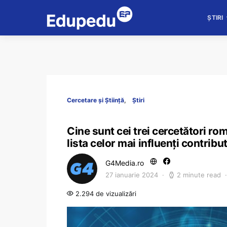
ȘTIRI
Cercetare și Știință
Știri
Cine sunt cei trei cercetători rom
lista celor mai influenți contrib
G4Media.ro
27 ianuarie 2024
2 minute read
2.294 de vizualizări