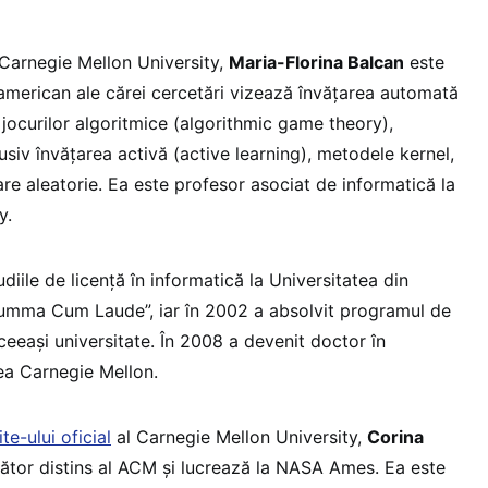
Carnegie Mellon University,
Maria-Florina Balcan
este
merican ale cărei cercetări vizează învățarea automată
 jocurilor algoritmice (algorithmic game theory),
lusiv învățarea activă (active learning), metodele kernel,
e aleatorie. Ea este profesor asociat de informatică la
y.
udiile de licență în informatică la Universitatea din
„Summa Cum Laude”, iar în 2002 a absolvit programul de
ceeași universitate. În 2008 a devenit doctor în
tea Carnegie Mellon.
ite-ului oficial
al Carnegie Mellon University,
Corina
ător distins al ACM și lucrează la NASA Ames. Ea este