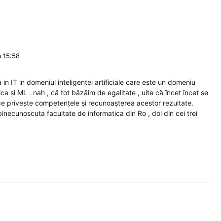
a 15:58
 in IT in domeniul inteligentei artificiale care este un domeniu
ica și ML . nah , că tot bâzâim de egalitate , uite că încet încet se
ce privește competențele și recunoașterea acestor rezultate.
 o binecunoscuta facultate de informatica din Ro , doi din cei trei