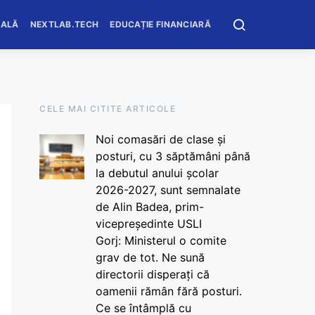
OALĂ
NEXTLAB.TECH
EDUCAȚIE FINANCIARĂ
CELE MAI CITITE ARTICOLE
Noi comasări de clase și
posturi, cu 3 săptămâni până
la debutul anului școlar
2026-2027, sunt semnalate
de Alin Badea, prim-
vicepreședinte USLI
Gorj: Ministerul o comite
grav de tot. Ne sună
directorii disperați că
oamenii rămân fără posturi.
Ce se întâmplă cu