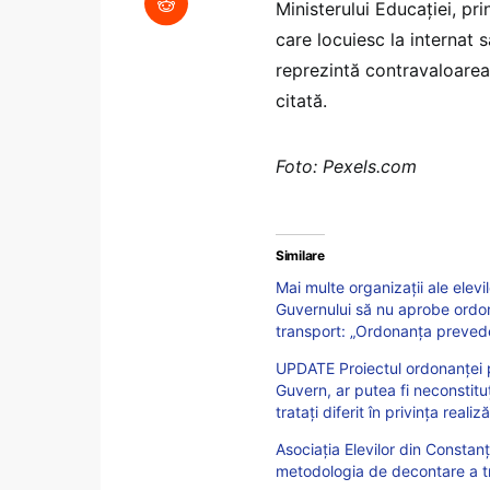
Ministerului Educaţiei, pri
care locuiesc la internat 
reprezintă contravaloarea 
citată.
Foto: Pexels.com
Similare
Mai multe organizații ale elevil
Guvernului să nu aprobe ordon
transport: „Ordonanța prevede 
UPDATE Proiectul ordonanței p
Guvern, ar putea fi neconstituți
tratați diferit în privința real
Asociația Elevilor din Constan
metodologia de decontare a tr