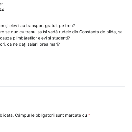
e:
:44
m și elevii au transport gratuit pe tren?
are se duc cu trenul sa își vadă rudele din Constanța de pilda, sa
 cauza plimbăretilor elevi și studenți?
ri, ca ne dați salarii prea mari?
blicată.
Câmpurile obligatorii sunt marcate cu
*