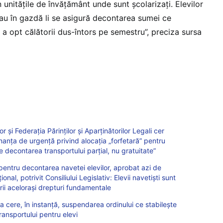
n unităţile de învăţământ unde sunt şcolarizaţi. Elevilor
sau în gazdă li se asigură decontarea sumei ce
a opt călătorii dus-întors pe semestru”, preciza sursa
or și Federaţia Părinţilor şi Aparţinătorilor Legali cer
anța de urgență privind alocația „forfetară” pentru
decontarea transportului parțial, nu gratuitate”
entru decontarea navetei elevilor, aprobat azi de
onal, potrivit Consiliului Legislativ: Elevii navetiști sunt
izării acelorași drepturi fundamentale
ța cere, în instanță, suspendarea ordinului ce stabilește
ansportului pentru elevi