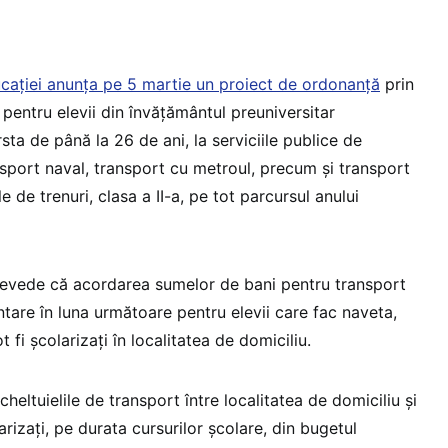
ucaţiei anunţa pe 5 martie un proiect de ordonanţă
prin
 pentru elevii din învăţământul preuniversitar
sta de până la 26 de ani, la serviciile publice de
ansport naval, transport cu metroul, precum şi transport
le de trenuri, clasa a II-a, pe tot parcursul anului
revede că acordarea sumelor de bani pentru transport
tare în luna următoare pentru elevii care fac naveta,
t fi şcolarizaţi în localitatea de domiciliu.
cheltuielile de transport între localitatea de domiciliu şi
arizaţi, pe durata cursurilor şcolare, din bugetul