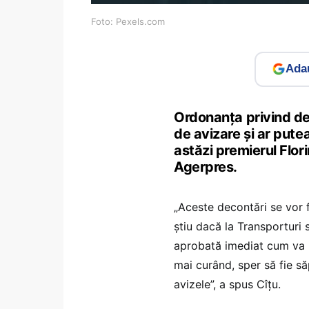
Foto: Pexels.com
Adau
Ordonanța privind de
de avizare și ar pute
astăzi premierul Flori
Agerpres.
„Aceste decontări se vor f
ştiu dacă la Transporturi 
aprobată imediat cum va i
mai curând, sper să fie s
avizele”, a spus Cîţu.