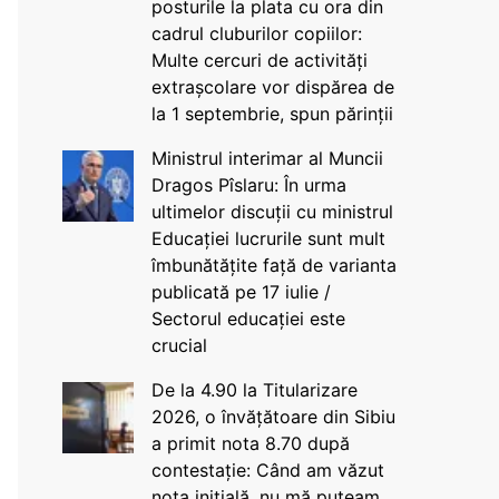
posturile la plata cu ora din
cadrul cluburilor copiilor:
Multe cercuri de activități
extrașcolare vor dispărea de
la 1 septembrie, spun părinții
Ministrul interimar al Muncii
Dragos Pîslaru: În urma
ultimelor discuții cu ministrul
Educației lucrurile sunt mult
îmbunătățite față de varianta
publicată pe 17 iulie /
Sectorul educației este
crucial
De la 4.90 la Titularizare
2026, o învățătoare din Sibiu
a primit nota 8.70 după
contestație: Când am văzut
nota inițială, nu mă puteam