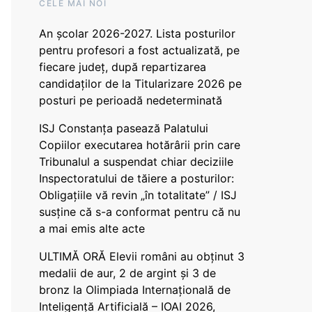
CELE MAI NOI
An școlar 2026-2027. Lista posturilor
pentru profesori a fost actualizată, pe
fiecare județ, după repartizarea
candidaților de la Titularizare 2026 pe
posturi pe perioadă nedeterminată
ISJ Constanța pasează Palatului
Copiilor executarea hotărârii prin care
Tribunalul a suspendat chiar deciziile
Inspectoratului de tăiere a posturilor:
Obligațiile vă revin „în totalitate” / ISJ
susține că s-a conformat pentru că nu
a mai emis alte acte
ULTIMĂ ORĂ Elevii români au obținut 3
medalii de aur, 2 de argint și 3 de
bronz la Olimpiada Internațională de
Inteligență Artificială – IOAI 2026,