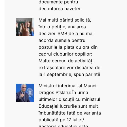
documente pentru
decontarea navetei
Mai mulți părinți solicită,
într-o petiție, anularea
deciziei ISMB de a nu mai
acorda sumele pentru
posturile la plata cu ora din
cadrul cluburilor copiilor:
Multe cercuri de activități
extrașcolare vor dispărea de
la 1 septembrie, spun părinții
Ministrul interimar al Muncii
Dragos Pîslaru: În urma
ultimelor discuții cu ministrul
Educației lucrurile sunt mult
îmbunătățite față de varianta
publicată pe 17 iulie /
Sectorul educației este