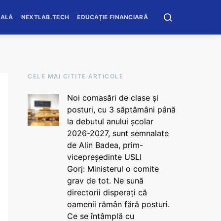
OALĂ
NEXTLAB.TECH
EDUCAȚIE FINANCIARĂ
CELE MAI CITITE ARTICOLE
Noi comasări de clase și
posturi, cu 3 săptămâni până
la debutul anului școlar
2026-2027, sunt semnalate
de Alin Badea, prim-
vicepreședinte USLI
Gorj: Ministerul o comite
grav de tot. Ne sună
directorii disperați că
oamenii rămân fără posturi.
Ce se întâmplă cu