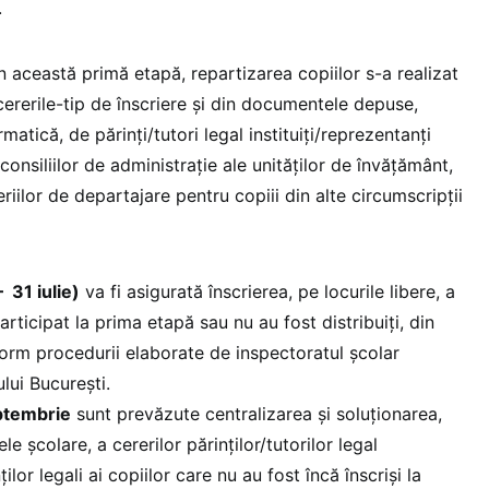
.
n această primă etapă, repartizarea copiilor s-a realizat
cererile-tip de înscriere și din documentele depuse,
rmatică, de părinți/tutori legal instituiți/reprezentanți
r consiliilor de administrație ale unităților de învățământ,
teriilor de departajare pentru copiii din alte circumscripții
 31 iulie)
va fi asigurată înscrierea, pe locurile libere, a
articipat la prima etapă sau nu au fost distribuiți, din
form procedurii elaborate de inspectoratul școlar
lui București.
eptembrie
sunt prevăzute centralizarea și soluționarea,
e școlare, a cererilor părinților/tutorilor legal
ților legali ai copiilor care nu au fost încă înscriși la