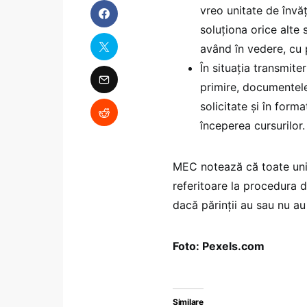
vreo unitate de învă
soluționa orice alte s
având în vedere, cu pr
În situația transmit
primire, documentele 
solicitate și în for
începerea cursurilor.
MEC notează că toate unit
referitoare la procedura d
dacă părinții au sau nu au
Foto: Pexels.com
Similare