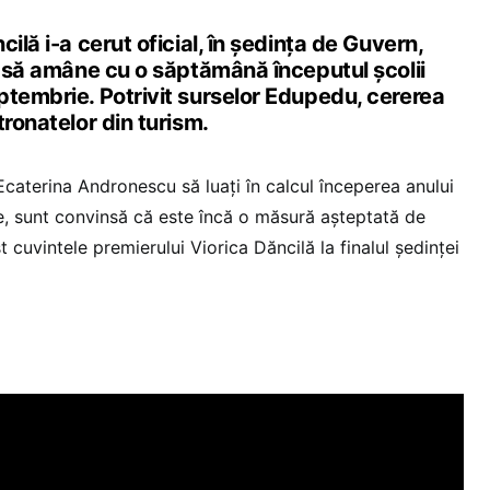
ilă i-a cerut oficial, în ședința de Guvern,
, să amâne cu o săptămână începutul școlii
ptembrie. Potrivit surselor Edupedu, cererea
tronatelor din turism.
caterina Andronescu să luați în calcul începerea anului
e, sunt convinsă că este încă o măsură așteptată de
t cuvintele premierului Viorica Dăncilă la finalul ședinței