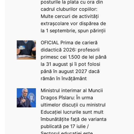
posturile la plata cu ora din
cadrul cluburilor copiilor:
Multe cercuri de activități
extrașcolare vor dispărea de
la 1 septembrie, spun părinții
OFICIAL Prima de carieră
didactică 2026: profesorii
primesc cei 1.500 de lei până
la 31 august și îi pot folosi
până în august 2027 dacă
rămân în învățământ
Ministrul interimar al Muncii
Dragos Pîslaru: În urma
ultimelor discuții cu ministrul
Educației lucrurile sunt mult
îmbunătățite față de varianta
publicată pe 17 iulie /
Sectorul educației este