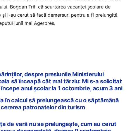
ului, Bogdan Trif, că scurtarea vacanței școlare de
e
și i-au cerut să facă demersuri pentru a fi prelungită
eputul lunii mai Agerpres.
rinților, despre presiunile Ministerului
ala să înceapă cât mai târziu: Mi s-a solicitat
a începe anul școlar la 1 octombrie, acum 3 ani
ia în calcul să prelungească cu o săptămână
 cererea patronatelor din turism
a de vară nu se prelungește, cum au cerut
onescu: deocamdată, despre 9 septembrie