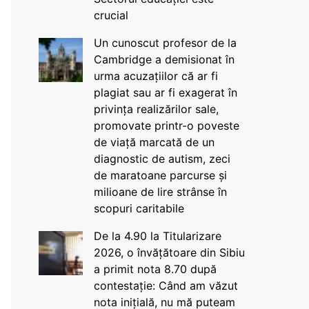
crucial
Un cunoscut profesor de la
Cambridge a demisionat în
urma acuzațiilor că ar fi
plagiat sau ar fi exagerat în
privința realizărilor sale,
promovate printr-o poveste
de viață marcată de un
diagnostic de autism, zeci
de maratoane parcurse și
milioane de lire strânse în
scopuri caritabile
De la 4.90 la Titularizare
2026, o învățătoare din Sibiu
a primit nota 8.70 după
contestație: Când am văzut
nota inițială, nu mă puteam