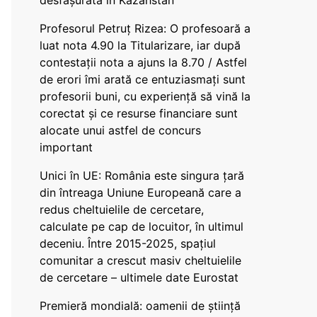
desfășurată în Kazahstan
Profesorul Petruț Rizea: O profesoară a
luat nota 4.90 la Titularizare, iar după
contestații nota a ajuns la 8.70 / Astfel
de erori îmi arată ce entuziasmați sunt
profesorii buni, cu experiență să vină la
corectat și ce resurse financiare sunt
alocate unui astfel de concurs
important
Unici în UE: România este singura țară
din întreaga Uniune Europeană care a
redus cheltuielile de cercetare,
calculate pe cap de locuitor, în ultimul
deceniu. Între 2015-2025, spațiul
comunitar a crescut masiv cheltuielile
de cercetare – ultimele date Eurostat
Premieră mondială: oamenii de știință