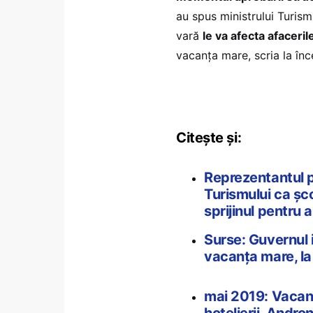
au spus ministrului Turism
vară
le va afecta afaceril
vacanța mare, scria la înc
Citește și:
Reprezentantul pă
Turismului ca șco
sprijinul pentru 
Surse: Guvernul 
vacanța mare, la
mai 2019: Vacanț
hotelierii. Andr