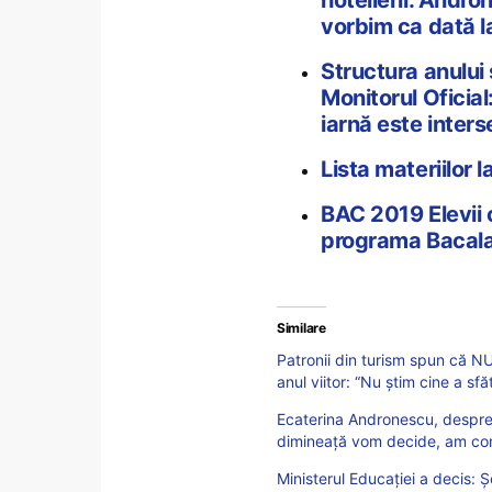
vorbim ca dată l
Structura anului
Monitorul Oficia
iarnă este inter
Lista materiilor l
BAC 2019 Elevii c
programa Bacalau
Similare
Patronii din turism spun că N
anul viitor: “Nu știm cine a sfă
Ecaterina Andronescu, despre 
dimineață vom decide, am con
Ministerul Educației a decis: