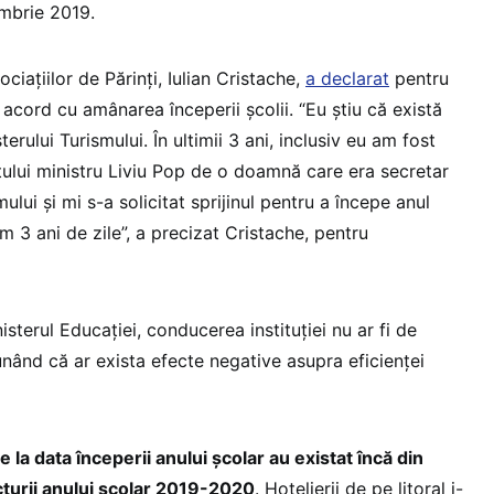
mbrie 2019.
ciațiilor de Părinți, Iulian Cristache,
a declarat
pentru
acord cu amânarea începerii școlii. “Eu știu că există
terului Turismului. În ultimii 3 ani, inclusiv eu am fost
tului ministru Liviu Pop de o doamnă care era secretar
mului și mi s-a solicitat sprijinul pentru a începe anul
m 3 ani de zile”, a precizat Cristache, pentru
isterul Educației, conducerea instituției nu ar fi de
nând că ar exista efecte negative asupra eficienței
re la data începerii anului școlar au existat încă din
turii anului școlar 2019-2020
. Hotelierii de pe litoral i-