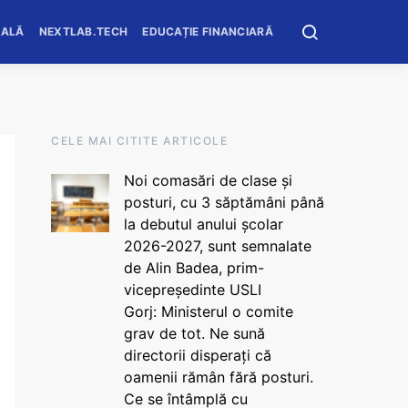
OALĂ
NEXTLAB.TECH
EDUCAȚIE FINANCIARĂ
CELE MAI CITITE ARTICOLE
Noi comasări de clase și
posturi, cu 3 săptămâni până
la debutul anului școlar
2026-2027, sunt semnalate
de Alin Badea, prim-
vicepreședinte USLI
Gorj: Ministerul o comite
grav de tot. Ne sună
directorii disperați că
oamenii rămân fără posturi.
Ce se întâmplă cu