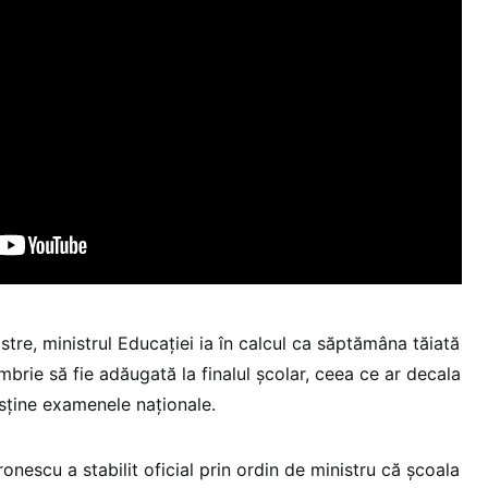
tre, ministrul Educației ia în calcul ca săptămâna tăiată
embrie să fie adăugată la finalul școlar, ceea ce ar decala
usține examenele naționale.
nescu a stabilit oficial prin ordin de ministru că școala