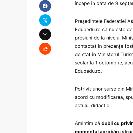
începe în data de 9 septe
Președintele Federației Aso
Edupedu.ro că nu este de 
presiuni de la nivelul Minis
contactat în prezența fos
de stat în Ministerul Turis
școlar la 1 octombrie, acu
Edupedu.ro.
Potrivit unor surse din Min
acord cu modificarea, spu
actului didactic.
Amintim că
dubii cu privi
momentul aprobării struc