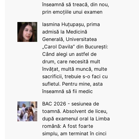
înseamnă să treacă, din nou,
prin emoțiile unui examen
Iasmina Huțupașu, prima
admisă la Medicină
Generală, Universitatea
„Carol Davila” din București:
Când alegi un astfel de
drum, care necesită mult
învățat, multă muncă, multe
sacrificii, trebuie s-o faci cu
sufletul. Pentru mine, asta
înseamnă să fii medic
BAC 2026 - sesiunea de
toamnă. Absolvent de liceu,
după examenul oral la Limba
română: A fost foarte
simplu, am terminat în cinci