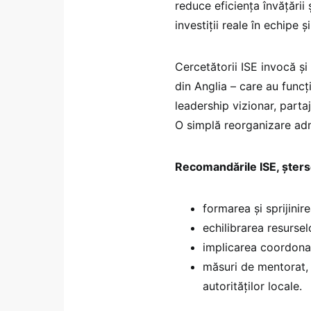
reduce eficiența învățării
investiții reale în echipe ș
Cercetătorii ISE invocă și
din Anglia – care au func
leadership vizionar, partaj
O simplă reorganizare adm
Recomandările ISE, șterse
formarea și sprijinir
echilibrarea resursel
implicarea coordonato
măsuri de mentorat, 
autorităților locale.