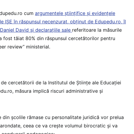
 Edupedu.ro cum
argumentele științifice și evidențele
e IȘE în răspunsul necenzurat, obținut de Edupedu.ro, îl
Daniel David și declarațiile sale
referitoare la măsurile
a fost tăiat 80% din răspunsul cercetătorilor pentru
eer review” ministerial.
 de cercetătorii de la Institutul de Științe ale Educației
du.ro, măsura implică riscuri administrative și
 din școlile rămase cu personalitate juridică vor prelua
arondate, ceea ce va crește volumul birocratic și va
t conducerii pedagogice;