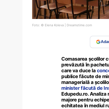
Foto: © Elena Koleva | Dreamstime.com
Adau
Comasarea școlilor c
prevăzută în pachetu
care va duce la
conce
publice făcute de min
managerială a școlilo
minister făcută de Ins
Edupedu.ro. Analiza re
majore pentru echipel
echitatea în mediul ru