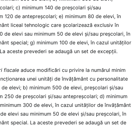
colari; c) minimum 140 de preșcolari și/sau
m 120 de antepreșcolari; e) minimum 80 de elevi, în
mânt liceal tehnologic care școlarizează exclusiv în
0 de elevi sau minimum 50 de elevi și/sau preșcolari, în
mânt special; g) minimum 100 de elevi, în cazul unităților
 La aceste prevederi se adaugă un set de excepții.
i fiscale
aduce modificări cu privire la numărul minim
uncționarea unei unități de învățământ cu personalitate
 de elevi; b) minimum 500 de elevi, preşcolari şi/sau
m 250 de preşcolari şi/sau antepreşcolari; d) minimum
 minimum 300 de elevi, în cazul unităţilor de învăţământ
de elevi sau minimum 50 de elevi şi/sau preşcolari, în
ământ special. La aceste prevederi se adaugă un set de