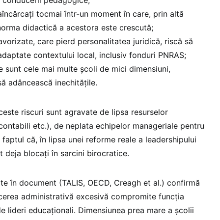
raîncărcați tocmai într-un moment în care, prin altă
orma didactică a acestora este crescută;
avorizate, care pierd personalitatea juridică, riscă să
 adaptate contextului local, inclusiv fonduri PNRAS;
e sunt cele mai multe școli de mici dimensiuni,
să adâncească inechitățile.
este riscuri sunt agravate de lipsa resurselor
 contabili etc.), de neplata echipelor manageriale pentru
faptul că, în lipsa unei reforme reale a leadershipului
t deja blocați în sarcini birocratice.
tate în document (TALIS, OECD, Creagh et al.) confirmă
cerea administrativă excesivă compromite funcția
 de lideri educaționali. Dimensiunea prea mare a școlii