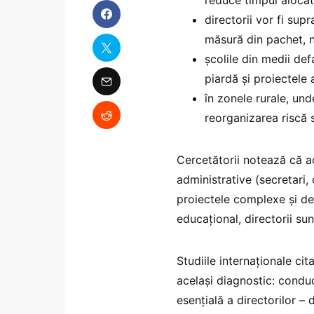
directorii vor fi sup
măsură din pachet, n
școlile din medii def
piardă și proiectele
în zonele rurale, und
reorganizarea riscă 
Cercetătorii notează că ac
administrative (secretari,
proiectele complexe și de 
educațional, directorii sun
Studiile internaționale ci
același diagnostic: condu
esențială a directorilor –