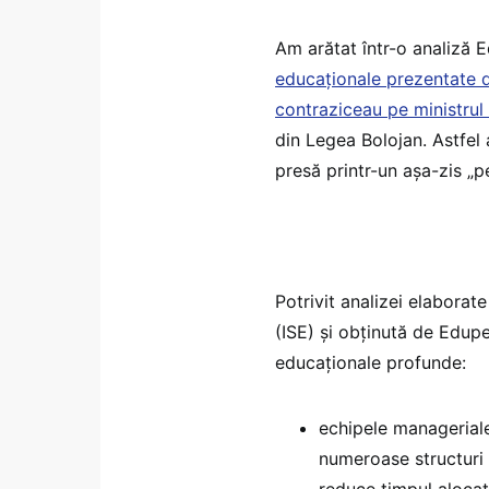
Am arătat într-o analiză
educaționale prezentate d
contraziceau pe ministrul 
din Legea Bolojan. Astfel 
presă printr-un așa-zis „p
Potrivit analizei elaborate
(ISE) și obținută de Edupe
educaționale profunde:
echipele manageriale
numeroase structuri 
reduce timpul aloca