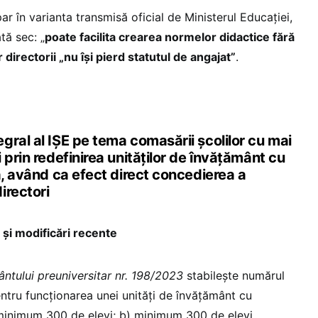
 în varianta transmisă oficial de Ministerul Educației,
tă sec: „
poate facilita crearea normelor didactice fără
 directorii „nu își pierd statutul de angajat”
.
gral al IȘE pe tema comasării școlilor cu mai
 prin redefinirea unităților de învățământ cu
ă, având ca efect direct concedierea a
irectori
e și modificări recente
ntului preuniversitar nr. 198/2023
stabilește numărul
ntru funcționarea unei unități de învățământ cu
) minimum 300 de elevi; b) minimum 300 de elevi,