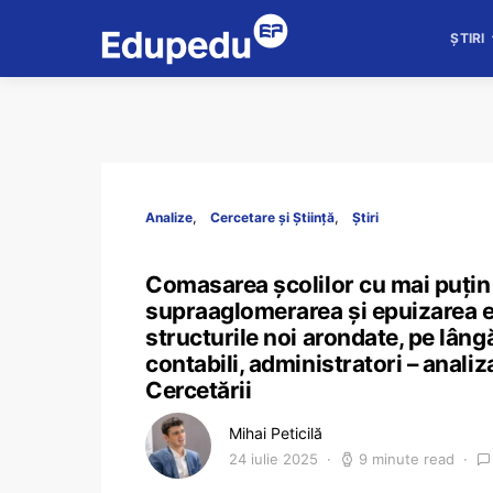
ȘTIRI
Analize
Cercetare și Știință
Știri
Comasarea școlilor cu mai puțin 
supraaglomerarea și epuizarea ec
structurile noi arondate, pe lâng
contabili, administratori – anali
Cercetării
Mihai Peticilă
24 iulie 2025
9 minute read