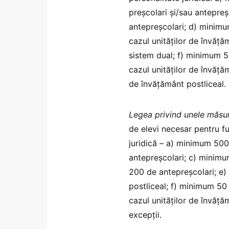
preșcolari și/sau antepreș
antepreșcolari; d) minimu
cazul unităților de învăță
sistem dual; f) minimum 5
cazul unităților de învăță
de învățământ postliceal.
Legea privind unele măsur
de elevi necesar pentru f
juridică – a) minimum 500
antepreşcolari; c) minimu
200 de antepreşcolari; e)
postliceal; f) minimum 50 
cazul unităţilor de învăţ
excepții.