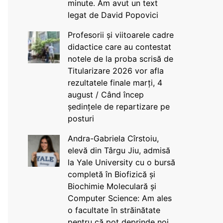
minute. Am avut un text
legat de David Popovici
Profesorii și viitoarele cadre
didactice care au contestat
notele de la proba scrisă de
Titularizare 2026 vor afla
rezultatele finale marți, 4
august / Când încep
ședințele de repartizare pe
posturi
Andra-Gabriela Cîrstoiu,
elevă din Târgu Jiu, admisă
la Yale University cu o bursă
completă în Biofizică și
Biochimie Moleculară și
Computer Science: Am ales
o facultate în străinătate
pentru că pot deprinde noi