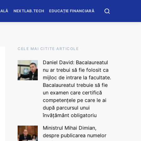
OALĂ
NEXTLAB.TECH
EDUCAȚIE FINANCIARĂ
CELE MAI CITITE ARTICOLE
Daniel David: Bacalaureatul
nu ar trebui să fie folosit ca
mijloc de intrare la facultate.
Bacalaureatul trebuie să fie
un examen care certifică
competențele pe care le ai
după parcursul unui
învățământ obligatoriu
Ministrul Mihai Dimian,
despre publicarea numelor