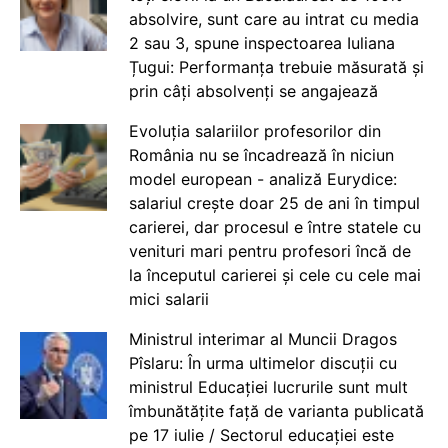
absolvire, sunt care au intrat cu media
2 sau 3, spune inspectoarea Iuliana
Țugui: Performanța trebuie măsurată și
prin câți absolvenți se angajează
Evoluția salariilor profesorilor din
România nu se încadrează în niciun
model european - analiză Eurydice:
salariul crește doar 25 de ani în timpul
carierei, dar procesul e între statele cu
venituri mari pentru profesori încă de
la începutul carierei și cele cu cele mai
mici salarii
Ministrul interimar al Muncii Dragos
Pîslaru: În urma ultimelor discuții cu
ministrul Educației lucrurile sunt mult
îmbunătățite față de varianta publicată
pe 17 iulie / Sectorul educației este