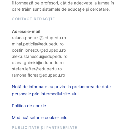
îi formează pe profesori, cât de adecvate la lumea în
care trăim sunt sistemele de educație și cercetare.
CONTACT REDACȚIE
Adrese e-mail
raluca.pantazi@edupedu.ro
mihai.peticila@edupedu.ro
costin.ionescu@edupedu.ro
alexa.stanescu@edupedu.ro
diana.ghimisi@edupedu.ro
stefan.lefter@edupedu.ro
ramona.florea@edupedu.ro
Notă de informare cu privire la prelucrarea de date
personale prin intermediul site-ului
Politica de cookie
Modifică setarile cookie-urilor
PUBLICITATE ȘI PARTENERIATE