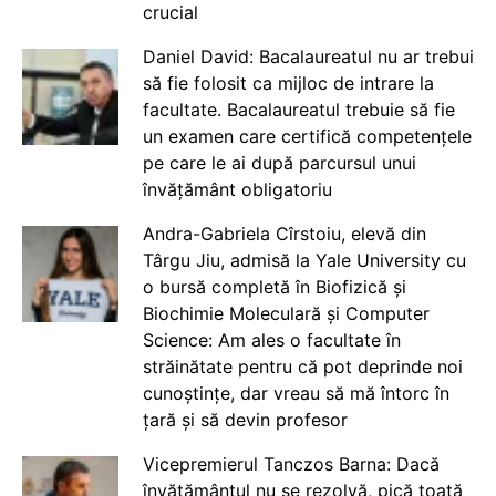
crucial
Daniel David: Bacalaureatul nu ar trebui
să fie folosit ca mijloc de intrare la
facultate. Bacalaureatul trebuie să fie
un examen care certifică competențele
pe care le ai după parcursul unui
învățământ obligatoriu
Andra-Gabriela Cîrstoiu, elevă din
Târgu Jiu, admisă la Yale University cu
o bursă completă în Biofizică și
Biochimie Moleculară și Computer
Science: Am ales o facultate în
străinătate pentru că pot deprinde noi
cunoștințe, dar vreau să mă întorc în
țară și să devin profesor
Vicepremierul Tanczos Barna: Dacă
învățământul nu se rezolvă, pică toată