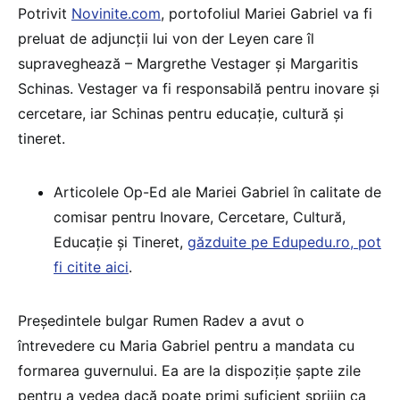
Potrivit
Novinite.com
, portofoliul Mariei Gabriel va fi
preluat de adjuncții lui von der Leyen care îl
supraveghează – Margrethe Vestager și Margaritis
Schinas. Vestager va fi responsabilă pentru inovare și
cercetare, iar Schinas pentru educație, cultură și
tineret.
Articolele Op-Ed ale Mariei Gabriel în calitate de
comisar pentru Inovare, Cercetare, Cultură,
Educaţie şi Tineret,
găzduite pe Edupedu.ro, pot
fi citite aici
.
Preşedintele bulgar Rumen Radev a avut o
întrevedere cu Maria Gabriel pentru a mandata cu
formarea guvernului. Ea are la dispoziţie şapte zile
pentru a vedea dacă poate primi suficient sprijin ca