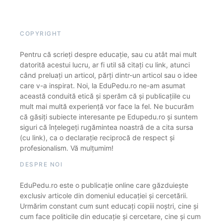
COPYRIGHT
Pentru că scrieți despre educație, sau cu atât mai mult
datorită acestui lucru, ar fi util să citați cu link, atunci
când preluați un articol, părți dintr-un articol sau o idee
care v-a inspirat. Noi, la EduPedu.ro ne-am asumat
această conduită etică și sperăm că și publicațiile cu
mult mai multă experiență vor face la fel. Ne bucurăm
că găsiți subiecte interesante pe Edupedu.ro și suntem
siguri că înțelegeți rugămintea noastră de a cita sursa
(cu link), ca o declarație reciprocă de respect și
profesionalism. Vă mulțumim!
DESPRE NOI
EduPedu.ro este o publicație online care găzduiește
exclusiv articole din domeniul educației și cercetării.
Urmărim constant cum sunt educați copiii noștri, cine și
cum face politicile din educație și cercetare, cine și cum