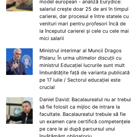
model european - analiză Eurydice:
salariul crește doar 25 de ani în timpul
carierei, dar procesul e între statele cu
venituri mari pentru profesori încă de
la începutul carierei și cele cu cele mai
mici salarii
Ministrul interimar al Muncii Dragos
Pîslaru: În urma ultimelor discuții cu
ministrul Educației lucrurile sunt mult
îmbunătățite față de varianta publicată
pe 17 iulie / Sectorul educației este
crucial
Daniel David: Bacalaureatul nu ar trebui
să fie folosit ca mijloc de intrare la
facultate. Bacalaureatul trebuie să fie
un examen care certifică competențele
pe care le ai după parcursul unui
învățământ obligatoriu