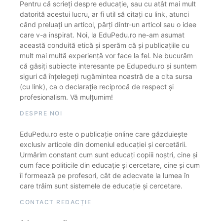
Pentru că scrieți despre educație, sau cu atât mai mult
datorită acestui lucru, ar fi util să citați cu link, atunci
când preluați un articol, părți dintr-un articol sau o idee
care v-a inspirat. Noi, la EduPedu.ro ne-am asumat
această conduită etică și sperăm că și publicațiile cu
mult mai multă experiență vor face la fel. Ne bucurăm
că găsiți subiecte interesante pe Edupedu.ro și suntem
siguri că înțelegeți rugămintea noastră de a cita sursa
(cu link), ca o declarație reciprocă de respect și
profesionalism. Vă mulțumim!
DESPRE NOI
EduPedu.ro este o publicație online care găzduiește
exclusiv articole din domeniul educației și cercetării.
Urmărim constant cum sunt educați copiii noștri, cine și
cum face politicile din educație și cercetare, cine și cum
îi formează pe profesori, cât de adecvate la lumea în
care trăim sunt sistemele de educație și cercetare.
CONTACT REDACȚIE