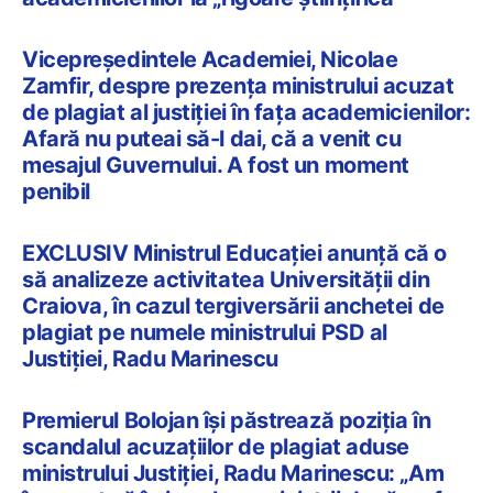
Vicepreședintele Academiei, Nicolae
Zamfir, despre prezența ministrului acuzat
de plagiat al justiției în fața academicienilor:
Afară nu puteai să-l dai, că a venit cu
mesajul Guvernului. A fost un moment
penibil
EXCLUSIV Ministrul Educației anunță că o
să analizeze activitatea Universității din
Craiova, în cazul tergiversării anchetei de
plagiat pe numele ministrului PSD al
Justiției, Radu Marinescu
Premierul Bolojan își păstrează poziția în
scandalul acuzațiilor de plagiat aduse
ministrului Justiției, Radu Marinescu: „Am