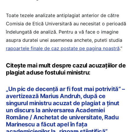
Toate tezele analizate antiplagiat anterior de către
Comisia de Etică Universitară au necesitat o perioadă
îndelungată de analiză. Pentru a vă face o imagine
asupra duratei unei asemenea anchete, puteti studia
rapoartele finale de caz postate pe pagina noastră
.”
Citește mai mult despre cazul acuzațiilor de
plagiat aduse fostului ministru:
„Un pic de decență ar fi fost mai potrivită” –
avertizează Marius Andruh, după ce
singurul ministru acuzat de plagiat a ținut
un discurs la aniversarea Academiei
Române / Anchetat de universitate, Radu
Marinescu a făcut apel în fața
academicienilor la „rigoare științifică”