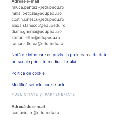
Adrese e-mail
raluca.pantazi@edupedu.ro
mihai.peticila@edupedu.ro
costin.ionescu@edupedu.ro
alexa.stanescu@edupedu.ro
diana.ghimisi@edupedu.ro
stefan.lefter@edupedu.ro
ramona.florea@edupedu.ro
Notă de informare cu privire la prelucrarea de date
personale prin intermediul site-ului
Politica de cookie
Modifică setarile cookie-urilor
PUBLICITATE ȘI PARTENERIATE
Adresă de e-mail
comunicare@edupedu.ro