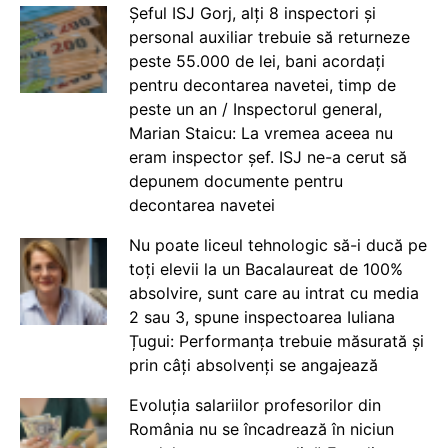
Șeful ISJ Gorj, alți 8 inspectori și
personal auxiliar trebuie să returneze
peste 55.000 de lei, bani acordați
pentru decontarea navetei, timp de
peste un an / Inspectorul general,
Marian Staicu: La vremea aceea nu
eram inspector șef. ISJ ne-a cerut să
depunem documente pentru
decontarea navetei
Nu poate liceul tehnologic să-i ducă pe
toți elevii la un Bacalaureat de 100%
absolvire, sunt care au intrat cu media
2 sau 3, spune inspectoarea Iuliana
Țugui: Performanța trebuie măsurată și
prin câți absolvenți se angajează
Evoluția salariilor profesorilor din
România nu se încadrează în niciun