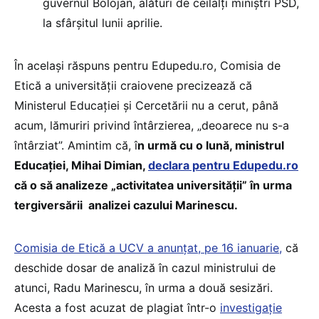
guvernul Bolojan, alături de ceilalți miniștri PSD,
la sfârșitul lunii aprilie.
În același răspuns pentru Edupedu.ro, Comisia de
Etică a universității craiovene precizează că
Ministerul Educației și Cercetării nu a cerut, până
acum, lămuriri privind întârzierea, „deoarece nu s-a
întârziat”. Amintim că, î
n urmă cu o lună, ministrul
Educației, Mihai Dimian,
declara pentru Edupedu.ro
că o să analizeze „activitatea universității” în urma
tergiversării analizei cazului Marinescu.
Comisia de Etică a UCV a anunțat, pe 16 ianuarie,
că
deschide dosar de analiză în cazul ministrului de
atunci, Radu Marinescu, în urma a două sesizări.
Acesta a fost acuzat de plagiat într-o
investigație