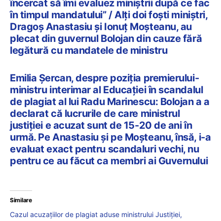
încercat să îmi evaluez miniștrii după ce fac
în timpul mandatului” / Alți doi foști miniștri,
Dragoș Anastasiu și Ionuț Moșteanu, au
plecat din guvernul Bolojan din cauze fără
legătură cu mandatele de ministru
Emilia Șercan, despre poziția premierului-
ministru interimar al Educației în scandalul
de plagiat al lui Radu Marinescu: Bolojan a a
declarat că lucrurile de care ministrul
justiției e acuzat sunt de 15-20 de ani în
urmă. Pe Anastasiu și pe Moșteanu, însă, i-a
evaluat exact pentru scandaluri vechi, nu
pentru ce au făcut ca membri ai Guvernului
Similare
Cazul acuzațiilor de plagiat aduse ministrului Justiției,