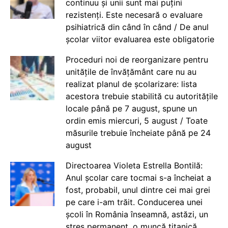
continuu și unii sunt mai puțini
rezistenți. Este necesară o evaluare
psihiatrică din când în când / De anul
școlar viitor evaluarea este obligatorie
Proceduri noi de reorganizare pentru
unitățile de învățământ care nu au
realizat planul de școlarizare: lista
acestora trebuie stabilită cu autoritățile
locale până pe 7 august, spune un
ordin emis miercuri, 5 august / Toate
măsurile trebuie încheiate până pe 24
august
Directoarea Violeta Estrella Bontilă:
Anul școlar care tocmai s-a încheiat a
fost, probabil, unul dintre cei mai grei
pe care i-am trăit. Conducerea unei
școli în România înseamnă, astăzi, un
stres permanent, o muncă titanică