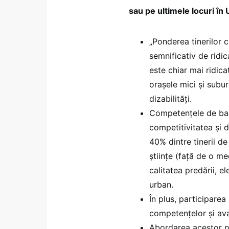
sau pe ultimele locuri în 
„Ponderea tinerilor 
semnificativ de ridic
este chiar mai ridica
orașele mici și subur
dizabilități.
Competențele de bază
competitivitatea și d
40% dintre tinerii d
științe (față de o m
calitatea predării, e
urban.
În plus, participarea
competențelor și ava
Abordarea acestor pr