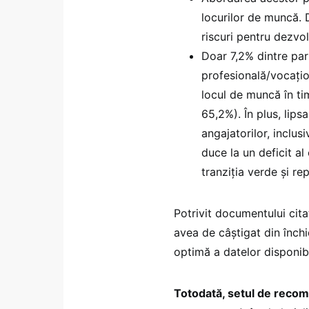
locurilor de muncă. 
riscuri pentru dezvo
Doar 7,2% dintre par
profesională/vocațio
locul de muncă în t
65,2%). În plus, lips
angajatorilor, inclus
duce la un deficit a
tranziția verde și re
Potrivit documentului cit
avea de câștigat din închi
optimă a datelor disponib
Totodată, setul de recoma