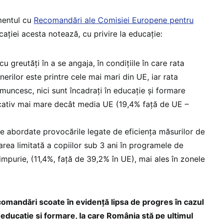
mentul cu
Recomandări ale Comisiei Europene pentru
cației acesta notează, cu privire la educație:
cu greutăți în a se angaja, în condițiile în care rata
inerilor este printre cele mai mari din UE, iar rata
u muncesc, nici sunt încadrați în educație și formare
cativ mai mare decât media UE (19,4% față de UE –
ie abordate provocările legate de eficiența măsurilor de
area limitată a copiilor sub 3 ani în programele de
 timpurie, (11,4%, față de 39,2% în UE), mai ales în zonele
mandări scoate în evidență lipsa de progres în cazul
 educație și formare, la care România stă pe ultimul