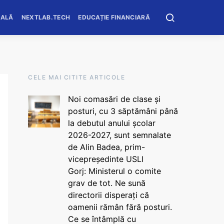
OALĂ
NEXTLAB.TECH
EDUCAȚIE FINANCIARĂ
CELE MAI CITITE ARTICOLE
Noi comasări de clase și
posturi, cu 3 săptămâni până
la debutul anului școlar
2026-2027, sunt semnalate
de Alin Badea, prim-
vicepreședinte USLI
Gorj: Ministerul o comite
grav de tot. Ne sună
directorii disperați că
oamenii rămân fără posturi.
Ce se întâmplă cu