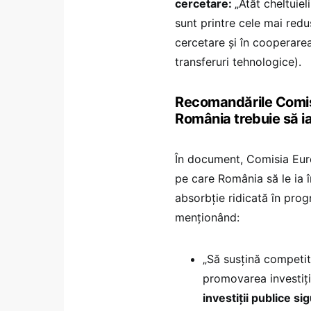
cercetare:
„Atât cheltuiel
sunt printre cele mai redu
cercetare și în cooperare
transferuri tehnologice).
Recomandările Comisie
România trebuie să i
În document, Comisia Eur
pe care România să le ia 
absorbție ridicată în prog
menționând:
„Să susțină competiti
promovarea investiție
investiții publice s