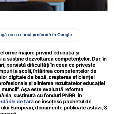
gă-ne ca sursă preferată în Google
reforme majore privind educația și
 a susține dezvoltarea competențelor. Dar, în
i, persistă dificultăți în ceea ce privește
mpurii a școlii, întărirea competențelor de
or digitale de bază, creșterea eficienței
profesionale și alinierea rezultatelor educației
a muncii”. Așa este evaluată reforma
ânia, susținută cu fonduri PNRR, în
dările de țară
ce însoțesc pachetul de
ului European, documente publicate astăzi, 3
ropeană.