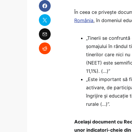
În ceea ce privește docu
România
, în domeniul edu
„Tinerii se confruntă 
șomajului în rândul t
tinerilor care nici n
(NEET) este semnifi
11,1%). (…)”
„Este important să f
activare, de particip
îngrijire și educație
rurale (…)”.
Același document cu Reco
unor indicatori-cheie din