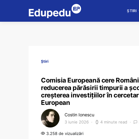
ȘTIRI
Știri
Comisia Europeană cere Românie
reducerea părăsirii timpurii a șco
creșterea investițiilor în cerce
European
Costin Ionescu
3 iunie 2026
4 minute read
3.258 de vizualizări