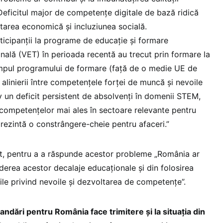
Deficitul major de competențe digitale de bază ridică
ltarea economică și incluziunea socială.
ticipanții la programe de educație și formare
nală (VET) în perioada recentă au trecut prin formare la
impul programului de formare (față de o medie UE de
a alinierii între competențele forței de muncă și nevoile
iv un deficit persistent de absolvenți în domenii STEM,
l competențelor mai ales în sectoare relevante pentru
prezintă o constrângere-cheie pentru afaceri.”
at, pentru a a răspunde acestor probleme „România ar
derea acestor decalaje educaționale și din folosirea
ile privind nevoile și dezvoltarea de competențe”.
ndări pentru România face trimitere și la situația din