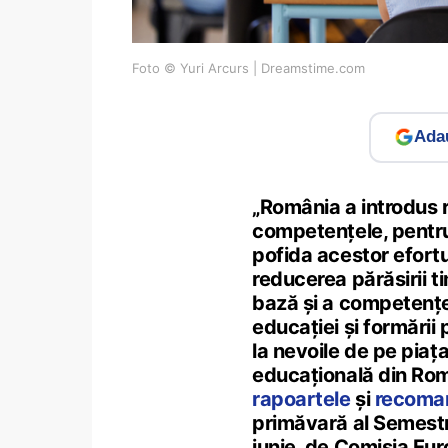
Foto © Yuri Arcurs | Dreamstime.com
Adau
„România a introdus 
competențele, pentru
pofida acestor efortur
reducerea părăsirii ti
bază și a competențel
educației și formării 
la nevoile de pe piaț
educațională din Rom
rapoartele
și
recoman
primăvară al Semestr
iunie, de Comisia Eu