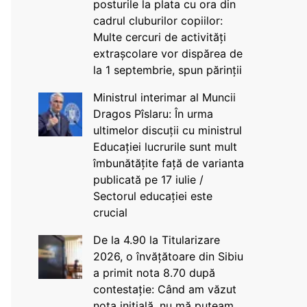
posturile la plata cu ora din
cadrul cluburilor copiilor:
Multe cercuri de activități
extrașcolare vor dispărea de
la 1 septembrie, spun părinții
Ministrul interimar al Muncii
Dragos Pîslaru: În urma
ultimelor discuții cu ministrul
Educației lucrurile sunt mult
îmbunătățite față de varianta
publicată pe 17 iulie /
Sectorul educației este
crucial
De la 4.90 la Titularizare
2026, o învățătoare din Sibiu
a primit nota 8.70 după
contestație: Când am văzut
nota inițială, nu mă puteam