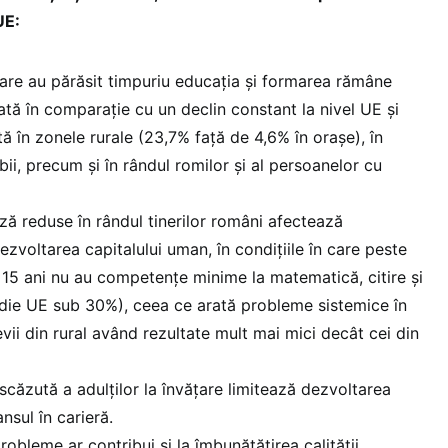
UE:
care au părăsit timpuriu educația și formarea rămâne
ată în comparație cu un declin constant la nivel UE și
tă în zonele rurale (23,7% față de 4,6% în orașe), în
bii, precum și în rândul romilor și al persoanelor cu
 reduse în rândul tinerilor români afectează
ezvoltarea capitalului uman, în condițiile în care peste
e 15 ani nu au competențe minime la matematică, citire și
edie UE sub 30%), ceea ce arată probleme sistemice în
levii din rural având rezultate mult mai mici decât cei din
 scăzută a adulților la învățare limitează dezvoltarea
nsul în carieră.
obleme ar contribui și la îmbunătățirea calității