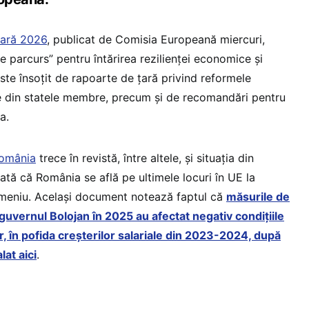
vară 2026
, publicat de Comisia Europeană miercuri,
e parcurs” pentru întărirea rezilienței economice și
este însoțit de rapoarte de țară privind reformele
e din statele membre, precum și de recomandări pentru
a.
România
trece în revistă, între altele, și situația din
rată că România se află pe ultimele locuri în UE la
 domeniu. Același document notează faptul că
măsurile de
guvernul Bolojan în 2025 au afectat negativ condițiile
, în pofida creșterilor salariale din 2023-2024, după
at aici
.