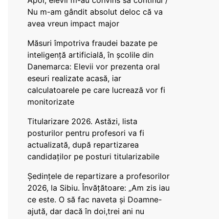
Apoi, elevii m-au convins să continui /
Nu m-am gândit absolut deloc că va
avea vreun impact major
Măsuri împotriva fraudei bazate pe
inteligență artificială, în școlile din
Danemarca: Elevii vor prezenta oral
eseuri realizate acasă, iar
calculatoarele pe care lucrează vor fi
monitorizate
Titularizare 2026. Astăzi, lista
posturilor pentru profesori va fi
actualizată, după repartizarea
candidaților pe posturi titularizabile
Ședințele de repartizare a profesorilor
2026, la Sibiu. Învățătoare: „Am zis iau
ce este. O să fac naveta și Doamne-
ajută, dar dacă în doi,trei ani nu