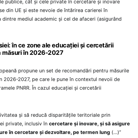
ile publice, cât și cele private în cercetare și inovare
se din UE și este nevoie de întărirea carierei în
a dintre mediul academic și cel de afaceri (asigurând
i: în ce zone ale educației și cercetării
a măsuri în 2026-2027
opeană propune un set de recomandări pentru măsurile
în 2026-2027, pe care le pune în contextul nevoii de
ramele PNRR. În cazul educației și cercetării
vitatea și să reducă disparitățile teritoriale prin
i private, inclusiv în
cercetare și inovare, și să asigure
igure în cercetare și dezvoltare, pe termen lung
(…)”