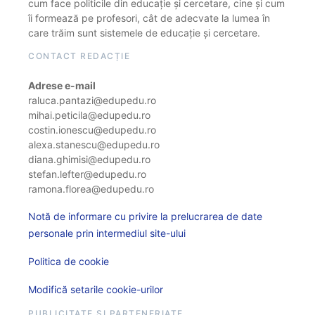
cum face politicile din educație și cercetare, cine și cum
îi formează pe profesori, cât de adecvate la lumea în
care trăim sunt sistemele de educație și cercetare.
CONTACT REDACȚIE
Adrese e-mail
raluca.pantazi@edupedu.ro
mihai.peticila@edupedu.ro
costin.ionescu@edupedu.ro
alexa.stanescu@edupedu.ro
diana.ghimisi@edupedu.ro
stefan.lefter@edupedu.ro
ramona.florea@edupedu.ro
Notă de informare cu privire la prelucrarea de date
personale prin intermediul site-ului
Politica de cookie
Modifică setarile cookie-urilor
PUBLICITATE ȘI PARTENERIATE