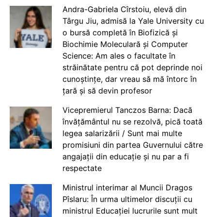
Andra-Gabriela Cîrstoiu, elevă din
Târgu Jiu, admisă la Yale University cu
o bursă completă în Biofizică și
Biochimie Moleculară și Computer
Science: Am ales o facultate în
străinătate pentru că pot deprinde noi
cunoștințe, dar vreau să mă întorc în
țară și să devin profesor
Vicepremierul Tanczos Barna: Dacă
învățământul nu se rezolvă, pică toată
legea salarizării / Sunt mai multe
promisiuni din partea Guvernului către
angajații din educație și nu par a fi
respectate
Ministrul interimar al Muncii Dragos
Pîslaru: În urma ultimelor discuții cu
ministrul Educației lucrurile sunt mult