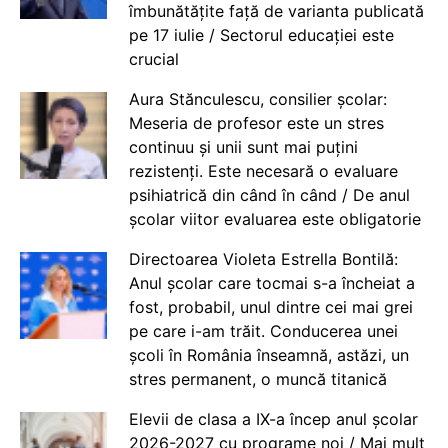
îmbunătățite față de varianta publicată
pe 17 iulie / Sectorul educației este
crucial
Aura Stănculescu, consilier școlar:
Meseria de profesor este un stres
continuu și unii sunt mai puțini
rezistenți. Este necesară o evaluare
psihiatrică din când în când / De anul
școlar viitor evaluarea este obligatorie
Directoarea Violeta Estrella Bontilă:
Anul școlar care tocmai s-a încheiat a
fost, probabil, unul dintre cei mai grei
pe care i-am trăit. Conducerea unei
școli în România înseamnă, astăzi, un
stres permanent, o muncă titanică
Elevii de clasa a IX-a încep anul școlar
2026-2027 cu programe noi / Mai mult