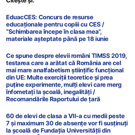
Citește și:
EduacCES: Concurs de resurse
educaționale pentru copiii cu CES /
“Schimbarea începe în clasa mea”,
materiale așteptate până pe 18 iunie
Ce spune despre elevii români TIMSS 2019,
testarea care a arătat că România are cel
mai mare analfabetism științific funcțional
din UE: Multe exerciții teoretice și prea
puține experimente, mulți elevi care merg
înfometați la școală, inegalități /
Recomandările Raportului de țară
60 de elevi de clasa a VII-a cu medii peste
7 și maximum 30 de absențe vor fi susținuți
la școală de Fundația Universității din