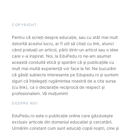
COPYRIGHT
Pentru că scrieți despre educație, sau cu atât mai mult
datorită acestui lucru, ar fi util să citați cu link, atunci
când preluați un articol, părți dintr-un articol sau o idee
care v-a inspirat. Noi, la EduPedu.ro ne-am asumat
această conduită etică și sperăm că și publicațiile cu
mult mai multă experiență vor face la fel. Ne bucurăm
că găsiți subiecte interesante pe Edupedu.ro și suntem
siguri că înțelegeți rugămintea noastră de a cita sursa
(cu link), ca o declarație reciprocă de respect și
profesionalism. Vă mulțumim!
DESPRE NOI
EduPedu.ro este o publicație online care găzduiește
exclusiv articole din domeniul educației și cercetării.
Urmărim constant cum sunt educați copiii noștri, cine și