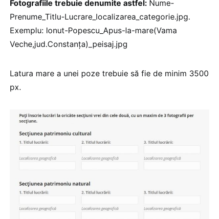
Fotografiile trebuie denumite astfel:
Nume-
Prenume_Titlu-Lucrare_localizarea_categorie.jpg.
Exemplu: Ionut-Popescu_Apus-la-mare(Vama
Veche,jud.Constanța)_peisaj.jpg
Latura mare a unei poze trebuie să fie de minim 3500
px.