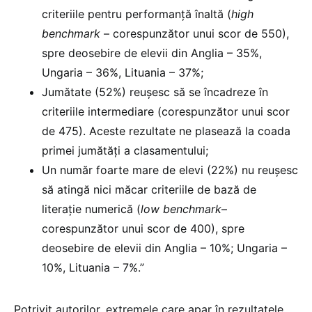
criteriile pentru performanță înaltă (
high
benchmark
– corespunzător unui scor de 550),
spre deosebire de elevii din Anglia – 35%,
Ungaria – 36%, Lituania – 37%;
Jumătate (52%) reușesc să se încadreze în
criteriile intermediare (corespunzător unui scor
de 475). Aceste rezultate ne plasează la coada
primei jumătăți a clasamentului;
Un număr foarte mare de elevi (22%) nu reușesc
să atingă nici măcar criteriile de bază de
literație numerică (
low benchmark
–
corespunzător unui scor de 400), spre
deosebire de elevii din Anglia – 10%; Ungaria –
10%, Lituania – 7%.”
Potrivit autorilor, extremele care apar în rezultatele