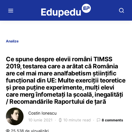
Analize
Ce spune despre elevii români TIMSS
2019, testarea care a arătat că România
are cel mai mare analfabetism științific
funcțional din UE: Multe exerciții teoretice
și prea puține experimente, mulți elevi
care merg înfometați la școală, inegalități
/ Recomandările Raportului de țară
Costin Ionescu
10 iunie 2021
10 minute read
8 comments
25.538 de vizualizări