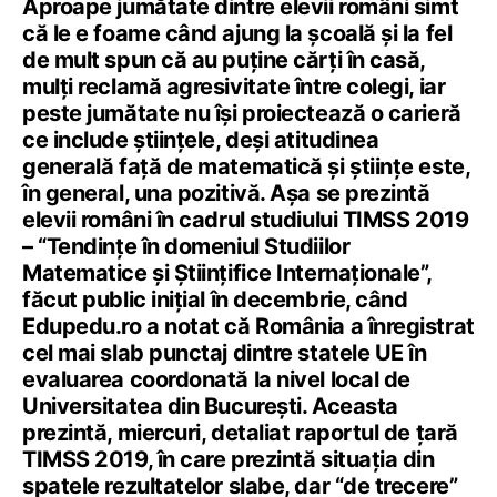
Aproape jumătate dintre elevii români simt
că le e foame când ajung la școală și la fel
de mult spun că au puține cărți în casă,
mulți reclamă agresivitate între colegi, iar
peste jumătate nu își proiectează o carieră
ce include științele, deși atitudinea
generală față de matematică și științe este,
în general, una pozitivă. Așa se prezintă
elevii români în cadrul studiului TIMSS 2019
– “Tendințe în domeniul Studiilor
Matematice și Științifice Internaționale”,
făcut public inițial în decembrie, când
Edupedu.ro a notat că România a înregistrat
cel mai slab punctaj dintre statele UE în
evaluarea coordonată la nivel local de
Universitatea din București. Aceasta
prezintă, miercuri, detaliat raportul de țară
TIMSS 2019, în care prezintă situația din
spatele rezultatelor slabe, dar “de trecere”