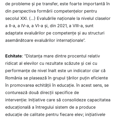
de probleme și pe transfer, este foarte importantă în
din perspectiva formării competențelor pentru
secolul XXI. (…) Evaluările naționale la nivelul claselor
a II-a, a IV-a, a VI-a și, din 2021, a VIII-a, sunt
adaptate evaluărilor pe competențe și au structuri
asemănătoare evaluărilor internaționale”.
Echitate
: “Distanța mare dintre procentul relativ
ridicat al elevilor cu rezultate scăzute și cei cu
performanțe de nivel înalt este un indicator clar că
România se plasează în grupul țărilor puțin eficiente
în promovarea echității în educație. în acest sens, se
conturează două direcții specifice de
intervenție: Inițiative care să consolideze capacitatea
educațională a întregului sistem de a produce
educație de calitate pentru fiecare elev; i
nițiativele