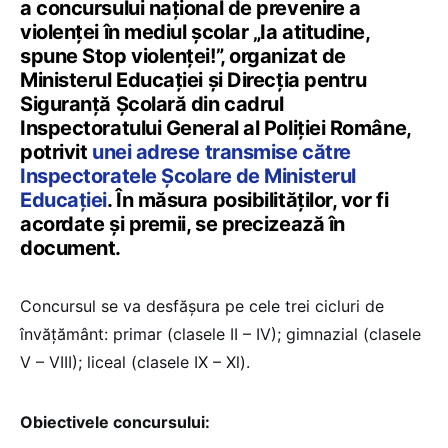
a concursului național de prevenire a
violenței în mediul școlar „Ia atitudine,
spune Stop violenței!”, organizat de
Ministerul Educației și Direcția pentru
Siguranță Școlară din cadrul
Inspectoratului General al Poliției Române,
potrivit
unei adrese transmise către
Inspectoratele Şcolare de Ministerul
Educației
. În măsura posibilităților, vor fi
acordate şi premii, se precizează în
document.
Concursul se va desfăşura pe cele trei cicluri de
învățământ: primar (clasele II – IV); gimnazial (clasele
V – VIII); liceal (clasele IX – Xl).
Obiectivele concursului: