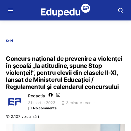
Știri
Concurs național de prevenire a violenței
în școală „Ia atitudine, spune Stop
violenței!”, pentru elevii din clasele II-XI,
lansat de Ministerul Educației /
Regulamentul şi calendarul concursului
Redacția
31 martie 2023
3 minute read
No comments
2.107 vizualizări