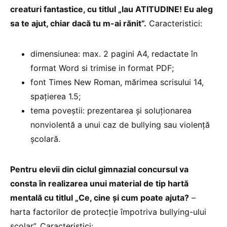
creaturi fantastice, cu titlul „lau ATITUDINE! Eu aleg
sa te ajut, chiar dacă tu m-ai rănit”.
Caracteristici:
dimensiunea: max. 2 pagini A4, redactate în
format Word si trimise in format PDF;
font Times New Roman, mărimea scrisului 14,
spaţierea 1.5;
tema poveştii: prezentarea şi soluţionarea
nonviolentă a unui caz de bullying sau violenţă
școlară.
Pentru elevii din ciclul gimnazial concursul va
consta în realizarea unui material de tip hartă
mentală cu titlul „Ce, cine şi cum poate ajuta?
–
harta factorilor de protecţie împotriva bullying-ului
şcolar”. Caracteristici: