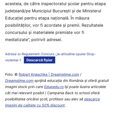
acesteia, de către inspectoratul şcolar pentru etapa
judeţeană/pe Municipiul Bucureşti şi de Ministerul
Educaţiei pentru etapa naţională. În măsura
posibilităților, vor fi acordate şi premii. Rezultatele
concursului şi materialele premiate vor fi
mediatizate”, potrivit adresei.
Adresa-si-Regulament-Concurs-„Ia-atitudine-spune-Stop-
Descarcă fișier
violentei-1
Foto: ©
Robert Kneschke | Dreamstime.com
/
Dreamstime.com
sprijină educaţia din România şi oferă gratuit
imagini stock prin care
Edupedu.ro
îşi poate ilustra articolele
cât mai relevant posibil
/
Campania Back to school oferă
posibilitatea oricărei școli, profesor sau elev să
descarce
imagini de calitate cu 50% discount
.