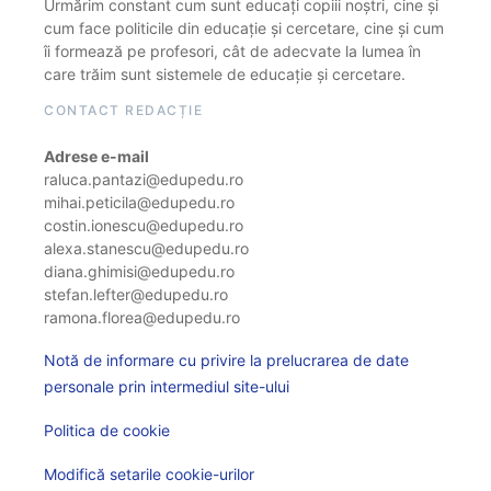
Urmărim constant cum sunt educați copiii noștri, cine și
cum face politicile din educație și cercetare, cine și cum
îi formează pe profesori, cât de adecvate la lumea în
care trăim sunt sistemele de educație și cercetare.
CONTACT REDACȚIE
Adrese e-mail
raluca.pantazi@edupedu.ro
mihai.peticila@edupedu.ro
costin.ionescu@edupedu.ro
alexa.stanescu@edupedu.ro
diana.ghimisi@edupedu.ro
stefan.lefter@edupedu.ro
ramona.florea@edupedu.ro
Notă de informare cu privire la prelucrarea de date
personale prin intermediul site-ului
Politica de cookie
Modifică setarile cookie-urilor