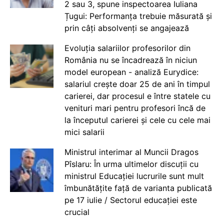
2 sau 3, spune inspectoarea Iuliana
Țugui: Performanța trebuie măsurată și
prin câți absolvenți se angajează
Evoluția salariilor profesorilor din
România nu se încadrează în niciun
model european - analiză Eurydice:
salariul crește doar 25 de ani în timpul
carierei, dar procesul e între statele cu
venituri mari pentru profesori încă de
la începutul carierei și cele cu cele mai
mici salarii
Ministrul interimar al Muncii Dragos
Pîslaru: În urma ultimelor discuții cu
ministrul Educației lucrurile sunt mult
îmbunătățite față de varianta publicată
pe 17 iulie / Sectorul educației este
crucial