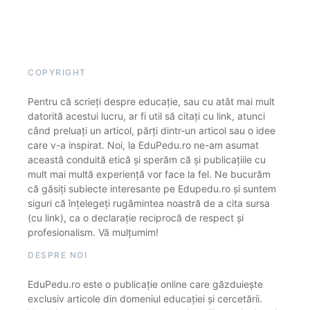
COPYRIGHT
Pentru că scrieți despre educație, sau cu atât mai mult
datorită acestui lucru, ar fi util să citați cu link, atunci
când preluați un articol, părți dintr-un articol sau o idee
care v-a inspirat. Noi, la EduPedu.ro ne-am asumat
această conduită etică și sperăm că și publicațiile cu
mult mai multă experiență vor face la fel. Ne bucurăm
că găsiți subiecte interesante pe Edupedu.ro și suntem
siguri că înțelegeți rugămintea noastră de a cita sursa
(cu link), ca o declarație reciprocă de respect și
profesionalism. Vă mulțumim!
DESPRE NOI
EduPedu.ro este o publicație online care găzduiește
exclusiv articole din domeniul educației și cercetării.