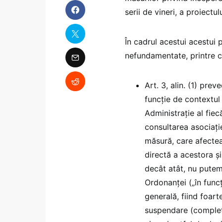
serii de vineri, a proiectu
În cadrul acestui acestui
nefundamentate, printre c
Art. 3, alin. (1) pre
funcție de contextul
Administrație al fiec
consultarea asociație
măsură, care afecteaz
directă a acestora și
decât atât, nu putem
Ordonanței („în func
generală, fiind foar
suspendare (completă 