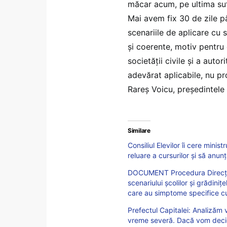
măcar acum, pe ultima sută
Mai avem fix 30 de zile pân
scenariile de aplicare cu 
și coerente, motiv pentru
societății civile și a auto
adevărat aplicabile, nu pro
Rareș Voicu, președintele C
Similare
Consiliul Elevilor îi cere mini
reluare a cursurilor și să anun
DOCUMENT Procedura Direcției
scenariului școlilor și grădinițe
care au simptome specifice cu
Prefectul Capitalei: Analizăm v
vreme severă. Dacă vom decide