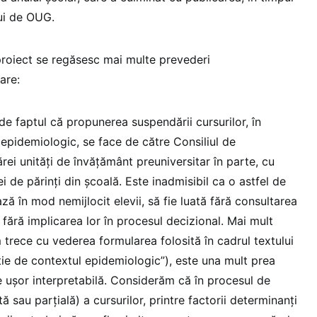
lui de OUG.
 proiect se regăsesc mai multe prevederi
are:
vede faptul că propunerea suspendării cursurilor, în
 epidemiologic, se face de către Consiliul de
ărei unități de învățământ preuniversitar în parte, cu
i de părinți din școală. Este inadmisibil ca o astfel de
ă în mod nemijlocit elevii, să fie luată fără consultarea
 fără implicarea lor în procesul decizional. Mai mult
 trece cu vederea formularea folosită în cadrul textului
ție de contextul epidemiologic”), este una mult prea
te ușor interpretabilă. Considerăm că în procesul de
sau parțială) a cursurilor, printre factorii determinanți