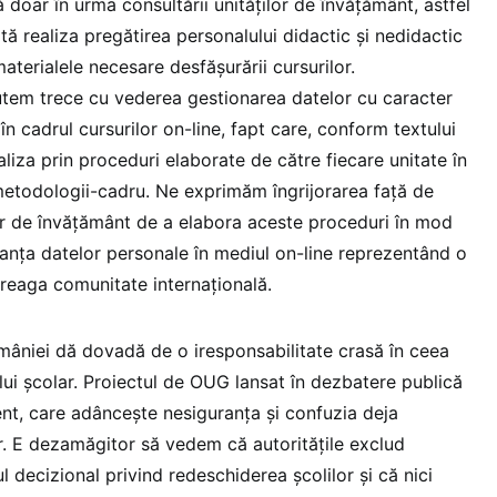
tă doar în urma consultării unităților de învățământ, astfel
tă realiza pregătirea personalului didactic și nedidactic
aterialele necesare desfășurării cursurilor.
putem trece cu vederea gestionarea datelor cu caracter
 în cadrul cursurilor on-line, fapt care, conform textului
liza prin proceduri elaborate de către fiecare unitate în
metodologii-cadru. Ne exprimăm îngrijorarea față de
or de învățământ de a elabora aceste proceduri în mod
anța datelor personale în mediul on-line reprezentând o
reaga comunitate internațională.
mâniei dă dovadă de o iresponsabilitate crasă în ceea
lui școlar. Proiectul de OUG lansat în dezbatere publică
ent, care adâncește nesiguranța și confuzia deja
or. E dezamăgitor să vedem că autoritățile exclud
l decizional privind redeschiderea școlilor și că nici