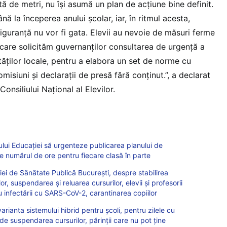
 de metri, nu își asumă un plan de acțiune bine definit.
ă la începerea anului școlar, iar, în ritmul acesta,
siguranță nu vor fi gata. Elevii au nevoie de măsuri ferme
 care solicităm guvernanților consultarea de urgență a
rităților locale, pentru a elabora un set de norme cu
misiuni și declarații de presă fără conținut.”, a declarat
onsiliului Național al Elevilor.
strului Educației să urgenteze publicarea planului de
țe numărul de ore pentru fiecare clasă în parte
 de Sănătate Publică București, despre stabilirea
lor, suspendarea și reluarea cursurilor, elevii și profesorii
 infectării cu SARS-CoV-2, carantinarea copiilor
arianta sistemului hibrid pentru școli, pentru zilele cu
 suspendarea cursurilor, părinții care nu pot ține