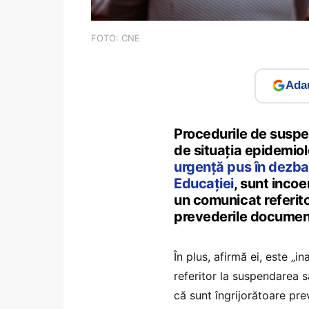
FOTO: CNE
Adau
Procedurile de suspend
de situația epidemiol
urgență pus în dezbat
Educației
, sunt incoe
un comunicat referito
prevederile documentu
În plus, afirmă ei, este „i
referitor la suspendarea sa
că sunt îngrijorătoare pre