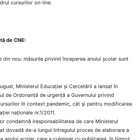
drul cursurilor on-line.
tă de CNE:
 din nou: măsurile privind începerea anului școlar sunt
ugust, Ministerul Educației și Cercetării a lansat în
ul de Ordonanță de urgență a Guvernului privind
ursurilor în context pandemic, cât și pentru modificarea
ției naționale nr.1/2011.
ilor condamnă iresponsabilitatea de care Ministerul
dat dovadă de-a lungul întregului proces de elaborare a
a anului școlar, care a culminat cu publicarea, în timpul