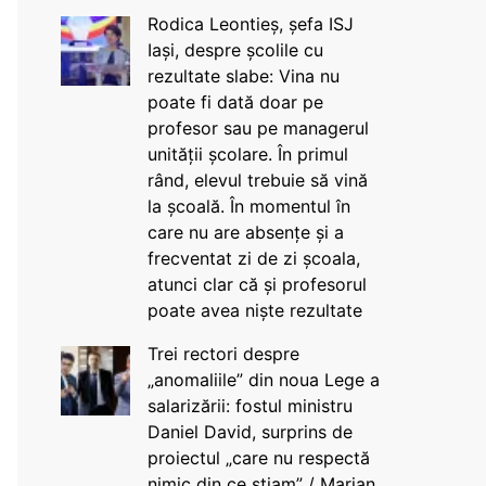
Rodica Leontieș, șefa ISJ
Iași, despre școlile cu
rezultate slabe: Vina nu
poate fi dată doar pe
profesor sau pe managerul
unității școlare. În primul
rând, elevul trebuie să vină
la școală. În momentul în
care nu are absențe și a
frecventat zi de zi școala,
atunci clar că și profesorul
poate avea niște rezultate
Trei rectori despre
„anomaliile” din noua Lege a
salarizării: fostul ministru
Daniel David, surprins de
proiectul „care nu respectă
nimic din ce știam” / Marian