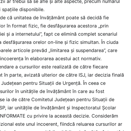
izii ar trebui să se afle și alte aspecte, precum numărul
 spațiile disponibile.
ede că unitatea de învățământ poate să decidă fie
or în format fizic, fie desfășurarea acestora „prin
ei și a internetului”, fapt ce elimină complet scenariul
 desfășurarea orelor on-line și fizic simultan. În ciuda
arele articole prevăd „limitarea și suspendarea”, care
 incoerența în elaborarea acestui act normativ.
dare a cursurilor este realizată de către fiecare
 în parte, avizată ulterior de către ISJ, iar decizia finală
 Județean pentru Situații de Urgență. În ceea ce
surilor în unitățile de învățământ în care au fost
se ia de către Comitetul Județean pentru Situații de
P, iar unitățile de învățământ și Inspectoratul Școlar
INFORMATE cu privire la această decizie. Considerăm
ional este unul incoerent, fiindcă reluarea cursurilor ar