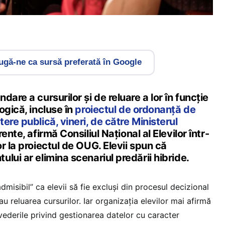
gă-ne ca sursă preferată în Google
are a cursurilor și de reluare a lor în funcție
ogică, incluse în
proiectul de ordonanță de
ere publică, vineri, de către Ministerul
rente, afirmă Consiliul Național al Elevilor într-
r la proiectul de OUG. Elevii spun că
lui ar elimina scenariul predării hibride.
nadmisibil” ca elevii să fie excluși din procesul decizional
u reluarea cursurilor. Iar organizația elevilor mai afirmă
vederile privind gestionarea datelor cu caracter