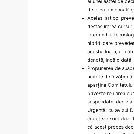
ai unei astfel de dec
de elevi din școală și
Același articol prev
desfășurarea cursuril
intermediul tehnologi
hibrid, care prevedea
acestui lucru, următo
denotă, încă o dată,
Propunerea de suspen
unitate de învățământ
aparține Comitetului
privește reluarea cur
suspendate, decizia 
Urgență, cu avizul DS
Județean sunt doar 
că acest proces deciz