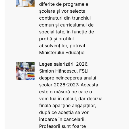
diferite de programele
școlare și vor selecta
conținuturi din trunchiul
comun și curriculumul de
specialitate, în funcție de
probă și profilul
absolvenților, potrivit
Ministerului Educației
Legea salarizării 2026.
Simion Hăncescu, FSLI,
despre neînceperea anului
școlar 2026-2027: Aceasta
este o măsură pe care o
vom lua în calcul, dar decizia
finală aparține angajaților,
după ce aceștia se vor
întoarce în cancelarii.
Profesorii sunt foarte