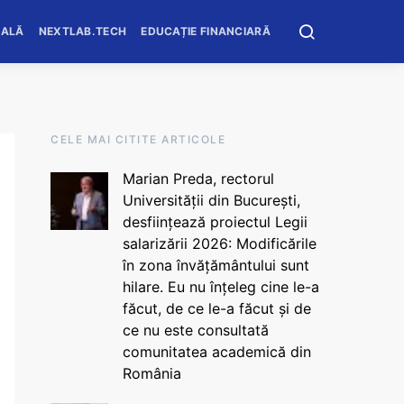
OALĂ
NEXTLAB.TECH
EDUCAȚIE FINANCIARĂ
CELE MAI CITITE ARTICOLE
Marian Preda, rectorul
Universității din București,
desființează proiectul Legii
salarizării 2026: Modificările
în zona învățământului sunt
hilare. Eu nu înțeleg cine le-a
făcut, de ce le-a făcut și de
ce nu este consultată
comunitatea academică din
România