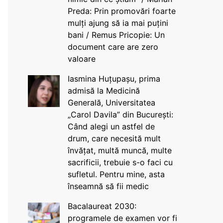
Preda: Prin promovări foarte
mulți ajung să ia mai puțini
bani / Remus Pricopie: Un
document care are zero
valoare
Iasmina Huțupașu, prima
admisă la Medicină
Generală, Universitatea
„Carol Davila” din București:
Când alegi un astfel de
drum, care necesită mult
învățat, multă muncă, multe
sacrificii, trebuie s-o faci cu
sufletul. Pentru mine, asta
înseamnă să fii medic
Bacalaureat 2030:
programele de examen vor fi