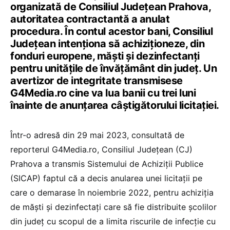
organizată de Consiliul Județean Prahova,
autoritatea contractantă a anulat
procedura. În contul acestor bani, Consiliul
Județean intenționa să achiziționeze, din
fonduri europene, măști și dezinfectanți
pentru unitățile de învățământ din județ. Un
avertizor de integritate transmisese
G4Media.ro cine va lua banii cu trei luni
înainte de anunțarea câștigătorului licitației.
Într-o adresă din 29 mai 2023, consultată de
reporterul G4Media.ro, Consiliul Județean (CJ)
Prahova a transmis Sistemului de Achiziții Publice
(SICAP) faptul că a decis anularea unei licitații pe
care o demarase în noiembrie 2022, pentru achiziția
de măști și dezinfectați care să fie distribuite școlilor
din județ cu scopul de a limita riscurile de infecție cu