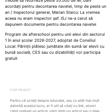
trebuie să returneze peste 55.000 de lei, bani
acordați pentru decontarea navetei, timp de peste un
an / Inspectorul general, Marian Staicu: La vremea
aceea nu eram inspector șef. ISJ ne-a cerut să
depunem documente pentru decontarea navetei
Program de afterschool pentru unii elevi din sectorul
1 în anul școlar 2026-2027, adoptat de Consiliul
Local: Părinții plătesc jumătate din sumă iar elevii cu
bursă socială, CES sau cu dizabilităţi vor participa
gratuit
COPYRIGHT
Pentru că scrieți despre educație, sau cu atât mai mult
datorită acestui lucru, ar fi util să citați cu link, atunci
când preluați un articol, părți dintr-un articol sau o idee