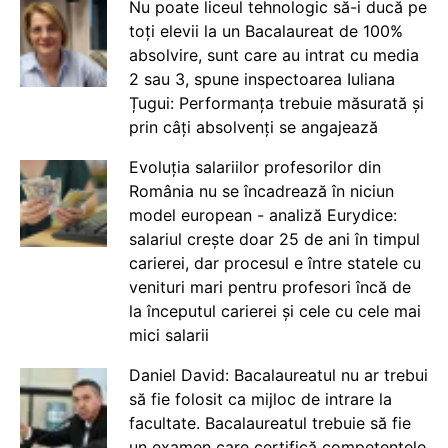
Nu poate liceul tehnologic să-i ducă pe
toți elevii la un Bacalaureat de 100%
absolvire, sunt care au intrat cu media
2 sau 3, spune inspectoarea Iuliana
Țugui: Performanța trebuie măsurată și
prin câți absolvenți se angajează
Evoluția salariilor profesorilor din
România nu se încadrează în niciun
model european - analiză Eurydice:
salariul crește doar 25 de ani în timpul
carierei, dar procesul e între statele cu
venituri mari pentru profesori încă de
la începutul carierei și cele cu cele mai
mici salarii
Daniel David: Bacalaureatul nu ar trebui
să fie folosit ca mijloc de intrare la
facultate. Bacalaureatul trebuie să fie
un examen care certifică competențele