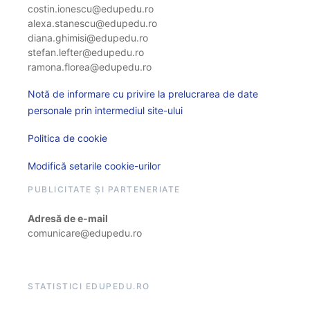
costin.ionescu@edupedu.ro
alexa.stanescu@edupedu.ro
diana.ghimisi@edupedu.ro
stefan.lefter@edupedu.ro
ramona.florea@edupedu.ro
Notă de informare cu privire la prelucrarea de date
personale prin intermediul site-ului
Politica de cookie
Modifică setarile cookie-urilor
PUBLICITATE ȘI PARTENERIATE
Adresă de e-mail
comunicare@edupedu.ro
STATISTICI EDUPEDU.RO