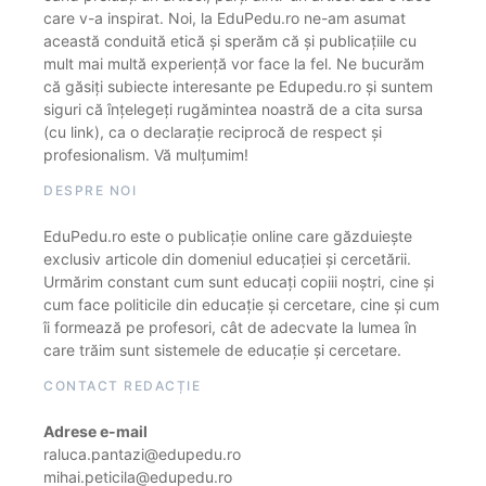
care v-a inspirat. Noi, la EduPedu.ro ne-am asumat
această conduită etică și sperăm că și publicațiile cu
mult mai multă experiență vor face la fel. Ne bucurăm
că găsiți subiecte interesante pe Edupedu.ro și suntem
siguri că înțelegeți rugămintea noastră de a cita sursa
(cu link), ca o declarație reciprocă de respect și
profesionalism. Vă mulțumim!
DESPRE NOI
EduPedu.ro este o publicație online care găzduiește
exclusiv articole din domeniul educației și cercetării.
Urmărim constant cum sunt educați copiii noștri, cine și
cum face politicile din educație și cercetare, cine și cum
îi formează pe profesori, cât de adecvate la lumea în
care trăim sunt sistemele de educație și cercetare.
CONTACT REDACȚIE
Adrese e-mail
raluca.pantazi@edupedu.ro
mihai.peticila@edupedu.ro