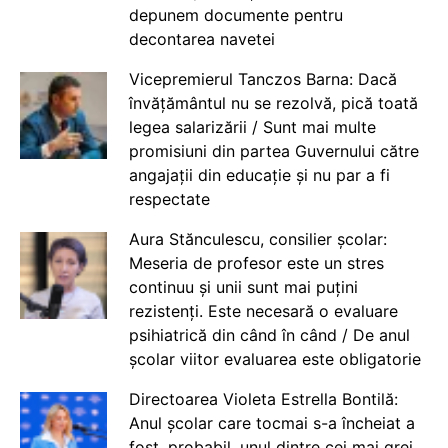
depunem documente pentru
decontarea navetei
Vicepremierul Tanczos Barna: Dacă
învățământul nu se rezolvă, pică toată
legea salarizării / Sunt mai multe
promisiuni din partea Guvernului către
angajații din educație și nu par a fi
respectate
Aura Stănculescu, consilier școlar:
Meseria de profesor este un stres
continuu și unii sunt mai puțini
rezistenți. Este necesară o evaluare
psihiatrică din când în când / De anul
școlar viitor evaluarea este obligatorie
Directoarea Violeta Estrella Bontilă:
Anul școlar care tocmai s-a încheiat a
fost, probabil, unul dintre cei mai grei