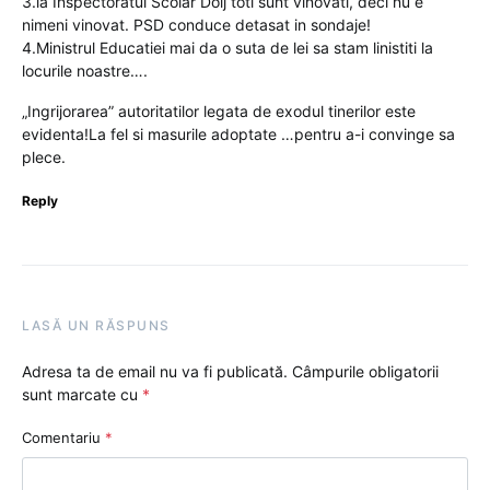
3.la Inspectoratul Scolar Dolj toti sunt vinovati, deci nu e
nimeni vinovat. PSD conduce detasat in sondaje!
4.Ministrul Educatiei mai da o suta de lei sa stam linistiti la
locurile noastre….
„Ingrijorarea” autoritatilor legata de exodul tinerilor este
evidenta!La fel si masurile adoptate …pentru a-i convinge sa
plece.
Reply
LASĂ UN RĂSPUNS
Adresa ta de email nu va fi publicată.
Câmpurile obligatorii
sunt marcate cu
*
Comentariu
*