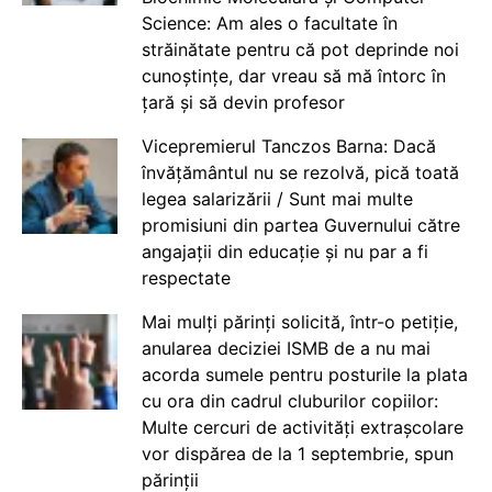
Science: Am ales o facultate în
străinătate pentru că pot deprinde noi
cunoștințe, dar vreau să mă întorc în
țară și să devin profesor
Vicepremierul Tanczos Barna: Dacă
învățământul nu se rezolvă, pică toată
legea salarizării / Sunt mai multe
promisiuni din partea Guvernului către
angajații din educație și nu par a fi
respectate
Mai mulți părinți solicită, într-o petiție,
anularea deciziei ISMB de a nu mai
acorda sumele pentru posturile la plata
cu ora din cadrul cluburilor copiilor:
Multe cercuri de activități extrașcolare
vor dispărea de la 1 septembrie, spun
părinții