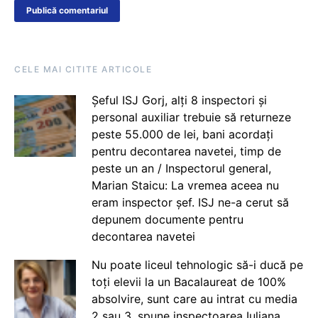
CELE MAI CITITE ARTICOLE
Șeful ISJ Gorj, alți 8 inspectori și
personal auxiliar trebuie să returneze
peste 55.000 de lei, bani acordați
pentru decontarea navetei, timp de
peste un an / Inspectorul general,
Marian Staicu: La vremea aceea nu
eram inspector șef. ISJ ne-a cerut să
depunem documente pentru
decontarea navetei
Nu poate liceul tehnologic să-i ducă pe
toți elevii la un Bacalaureat de 100%
absolvire, sunt care au intrat cu media
2 sau 3, spune inspectoarea Iuliana