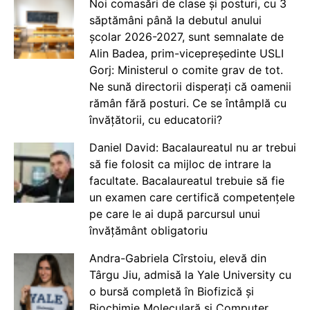
Noi comasări de clase și posturi, cu 3
săptămâni până la debutul anului
școlar 2026-2027, sunt semnalate de
Alin Badea, prim-vicepreședinte USLI
Gorj: Ministerul o comite grav de tot.
Ne sună directorii disperați că oamenii
rămân fără posturi. Ce se întâmplă cu
învățătorii, cu educatorii?
Daniel David: Bacalaureatul nu ar trebui
să fie folosit ca mijloc de intrare la
facultate. Bacalaureatul trebuie să fie
un examen care certifică competențele
pe care le ai după parcursul unui
învățământ obligatoriu
Andra-Gabriela Cîrstoiu, elevă din
Târgu Jiu, admisă la Yale University cu
o bursă completă în Biofizică și
Biochimie Moleculară și Computer