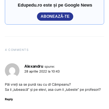
Edupedu.ro este și pe Google News
ABONEAZĂ-TE
4 COMMENTS
Alexandru
spune:
28 aprilie 2022 la 10:43
Păi vreți sa se pună rau cu dl Câmpeanu?
Sa ii „iubească” și pe elevi, asa cum ii „iubeste” pe profesori?
Reply