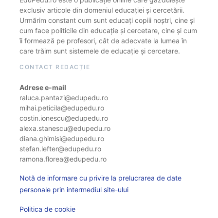
exclusiv articole din domeniul educației și cercetării.
Urmărim constant cum sunt educați copiii noștri, cine și
cum face politicile din educație și cercetare, cine și cum
îi formează pe profesori, cât de adecvate la lumea în
care trăim sunt sistemele de educație și cercetare.
CONTACT REDACȚIE
Adrese e-mail
raluca.pantazi@edupedu.ro
mihai.peticila@edupedu.ro
costin.ionescu@edupedu.ro
alexa.stanescu@edupedu.ro
diana.ghimisi@edupedu.ro
stefan.lefter@edupedu.ro
ramona.florea@edupedu.ro
Notă de informare cu privire la prelucrarea de date
personale prin intermediul site-ului
Politica de cookie