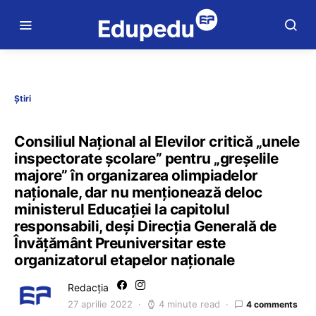
Știri
Consiliul Național al Elevilor critică „unele
inspectorate școlare” pentru „greșelile
majore” în organizarea olimpiadelor
naționale, dar nu menționează deloc
ministerul Educației la capitolul
responsabili, deși Direcția Generală de
Învățământ Preuniversitar este
organizatorul etapelor naționale
Redacția
27 aprilie 2022
4 minute read
4 comments