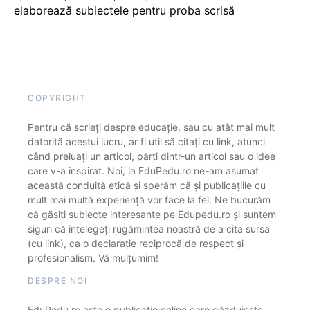
elaborează subiectele pentru proba scrisă
COPYRIGHT
Pentru că scrieți despre educație, sau cu atât mai mult
datorită acestui lucru, ar fi util să citați cu link, atunci
când preluați un articol, părți dintr-un articol sau o idee
care v-a inspirat. Noi, la EduPedu.ro ne-am asumat
această conduită etică și sperăm că și publicațiile cu
mult mai multă experiență vor face la fel. Ne bucurăm
că găsiți subiecte interesante pe Edupedu.ro și suntem
siguri că înțelegeți rugămintea noastră de a cita sursa
(cu link), ca o declarație reciprocă de respect și
profesionalism. Vă mulțumim!
DESPRE NOI
EduPedu.ro este o publicație online care găzduiește