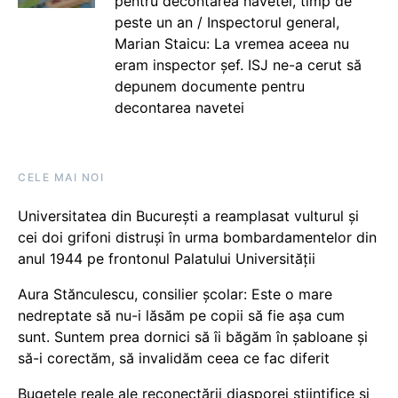
pentru decontarea navetei, timp de
peste un an / Inspectorul general,
Marian Staicu: La vremea aceea nu
eram inspector șef. ISJ ne-a cerut să
depunem documente pentru
decontarea navetei
CELE MAI NOI
Universitatea din București a reamplasat vulturul și
cei doi grifoni distruși în urma bombardamentelor din
anul 1944 pe frontonul Palatului Universității
Aura Stănculescu, consilier școlar: Este o mare
nedreptate să nu-i lăsăm pe copii să fie așa cum
sunt. Suntem prea dornici să îi băgăm în șabloane și
să-i corectăm, să invalidăm ceea ce fac diferit
Bugetele reale ale reconectării diasporei științifice și