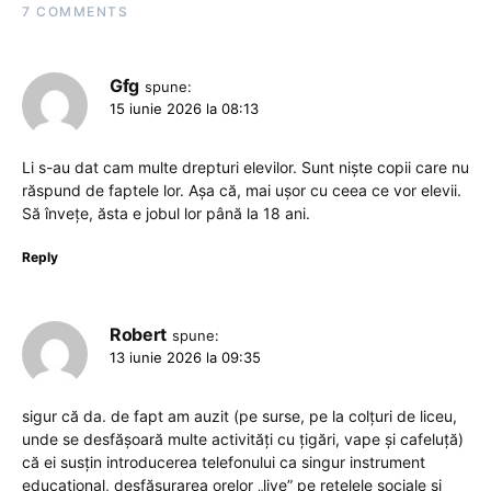
7 COMMENTS
Gfg
spune:
15 iunie 2026 la 08:13
Li s-au dat cam multe drepturi elevilor. Sunt niște copii care nu
răspund de faptele lor. Așa că, mai ușor cu ceea ce vor elevii.
Să învețe, ăsta e jobul lor până la 18 ani.
Reply
Robert
spune:
13 iunie 2026 la 09:35
sigur că da. de fapt am auzit (pe surse, pe la colțuri de liceu,
unde se desfășoară multe activități cu țigări, vape și cafeluță)
că ei susțin introducerea telefonului ca singur instrument
educațional, desfășurarea orelor „live” pe rețelele sociale și