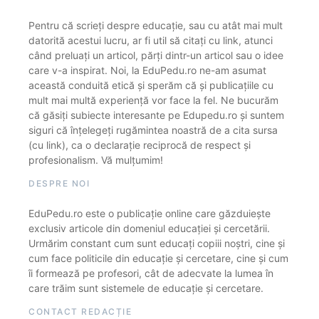
Pentru că scrieți despre educație, sau cu atât mai mult
datorită acestui lucru, ar fi util să citați cu link, atunci
când preluați un articol, părți dintr-un articol sau o idee
care v-a inspirat. Noi, la EduPedu.ro ne-am asumat
această conduită etică și sperăm că și publicațiile cu
mult mai multă experiență vor face la fel. Ne bucurăm
că găsiți subiecte interesante pe Edupedu.ro și suntem
siguri că înțelegeți rugămintea noastră de a cita sursa
(cu link), ca o declarație reciprocă de respect și
profesionalism. Vă mulțumim!
DESPRE NOI
EduPedu.ro este o publicație online care găzduiește
exclusiv articole din domeniul educației și cercetării.
Urmărim constant cum sunt educați copiii noștri, cine și
cum face politicile din educație și cercetare, cine și cum
îi formează pe profesori, cât de adecvate la lumea în
care trăim sunt sistemele de educație și cercetare.
CONTACT REDACȚIE