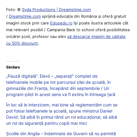
Foto: ©
Syda Productions | Dreamstime.com
/
Dreamstime.com
sprijină educaţia din România şi oferă gratuit
imagini stock prin care
Edupedu.ro
îşi poate ilustra articolele cât
mai relevant posibil / Campania Back to school oferă posibilitatea
oricărei școli, profesor sau elev
să descarce imagini de calitate
cu 50% discount
.
Similare
„Pauză digitală”. Elevii – „separați” complet de
telefoanele mobile pe tot parcursul zilei de școală, în
gimnaziile din Franța, începând din septembrie / Un
program-pilot în acest sens va fi extins în întreaga țară
În loc să le interzicem, mai bine să reglementăm cum se
pot folosi telefoanele la școală, spune ministrul Daniel
David: Să aibă în primul rând un rol educațional, să aibă
un rol de siguranță pentru copiii mai mici
Școlile din Anglia – îndemnate de Guvern să nu permită