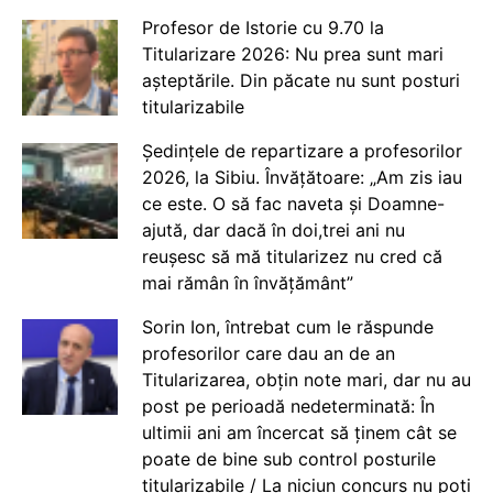
Profesor de Istorie cu 9.70 la
Titularizare 2026: Nu prea sunt mari
așteptările. Din păcate nu sunt posturi
titularizabile
Ședințele de repartizare a profesorilor
2026, la Sibiu. Învățătoare: „Am zis iau
ce este. O să fac naveta și Doamne-
ajută, dar dacă în doi,trei ani nu
reușesc să mă titularizez nu cred că
mai rămân în învățământ”
Sorin Ion, întrebat cum le răspunde
profesorilor care dau an de an
Titularizarea, obțin note mari, dar nu au
post pe perioadă nedeterminată: În
ultimii ani am încercat să ținem cât se
poate de bine sub control posturile
titularizabile / La niciun concurs nu poți