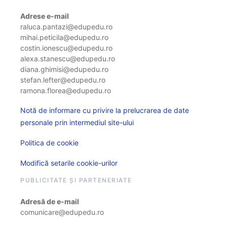
Adrese e-mail
raluca.pantazi@edupedu.ro
mihai.peticila@edupedu.ro
costin.ionescu@edupedu.ro
alexa.stanescu@edupedu.ro
diana.ghimisi@edupedu.ro
stefan.lefter@edupedu.ro
ramona.florea@edupedu.ro
Notă de informare cu privire la prelucrarea de date
personale prin intermediul site-ului
Politica de cookie
Modifică setarile cookie-urilor
PUBLICITATE ȘI PARTENERIATE
Adresă de e-mail
comunicare@edupedu.ro