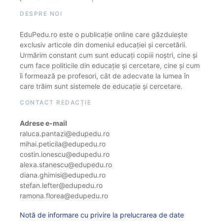
DESPRE NOI
EduPedu.ro este o publicație online care găzduiește
exclusiv articole din domeniul educației și cercetării.
Urmărim constant cum sunt educați copiii noștri, cine și
cum face politicile din educație și cercetare, cine și cum
îi formează pe profesori, cât de adecvate la lumea în
care trăim sunt sistemele de educație și cercetare.
CONTACT REDACȚIE
Adrese e-mail
raluca.pantazi@edupedu.ro
mihai.peticila@edupedu.ro
costin.ionescu@edupedu.ro
alexa.stanescu@edupedu.ro
diana.ghimisi@edupedu.ro
stefan.lefter@edupedu.ro
ramona.florea@edupedu.ro
Notă de informare cu privire la prelucrarea de date