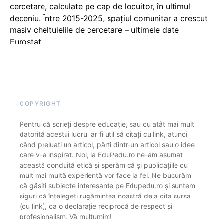
cercetare, calculate pe cap de locuitor, în ultimul
deceniu. Între 2015-2025, spațiul comunitar a crescut
masiv cheltuielile de cercetare – ultimele date
Eurostat
COPYRIGHT
Pentru că scrieți despre educație, sau cu atât mai mult
datorită acestui lucru, ar fi util să citați cu link, atunci
când preluați un articol, părți dintr-un articol sau o idee
care v-a inspirat. Noi, la EduPedu.ro ne-am asumat
această conduită etică și sperăm că și publicațiile cu
mult mai multă experiență vor face la fel. Ne bucurăm
că găsiți subiecte interesante pe Edupedu.ro și suntem
siguri că înțelegeți rugămintea noastră de a cita sursa
(cu link), ca o declarație reciprocă de respect și
profesionalism. Vă mulțumim!