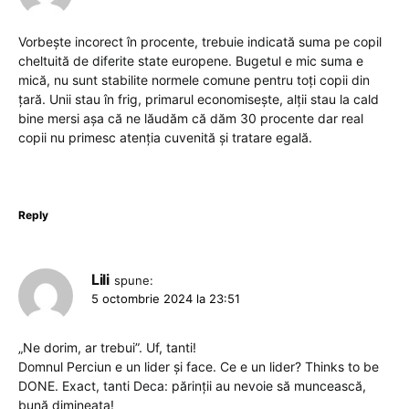
Vorbește incorect în procente, trebuie indicată suma pe copil
cheltuită de diferite state europene. Bugetul e mic suma e
mică, nu sunt stabilite normele comune pentru toți copii din
țară. Unii stau în frig, primarul economisește, alții stau la cald
bine mersi așa că ne lăudăm că dăm 30 procente dar real
copii nu primesc atenția cuvenită și tratare egală.
Reply
Lili
spune:
5 octombrie 2024 la 23:51
„Ne dorim, ar trebui”. Uf, tanti!
Domnul Perciun e un lider și face. Ce e un lider? Thinks to be
DONE. Exact, tanti Deca: părinții au nevoie să muncească,
bună dimineața!