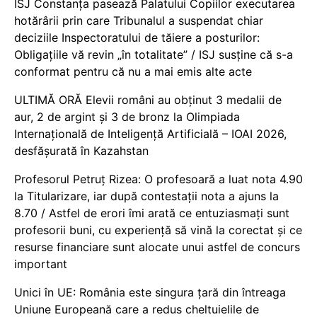
ISJ Constanța pasează Palatului Copiilor executarea
hotărârii prin care Tribunalul a suspendat chiar
deciziile Inspectoratului de tăiere a posturilor:
Obligațiile vă revin „în totalitate” / ISJ susține că s-a
conformat pentru că nu a mai emis alte acte
ULTIMĂ ORĂ Elevii români au obținut 3 medalii de
aur, 2 de argint și 3 de bronz la Olimpiada
Internațională de Inteligență Artificială – IOAI 2026,
desfășurată în Kazahstan
Profesorul Petruț Rizea: O profesoară a luat nota 4.90
la Titularizare, iar după contestații nota a ajuns la
8.70 / Astfel de erori îmi arată ce entuziasmați sunt
profesorii buni, cu experiență să vină la corectat și ce
resurse financiare sunt alocate unui astfel de concurs
important
Unici în UE: România este singura țară din întreaga
Uniune Europeană care a redus cheltuielile de