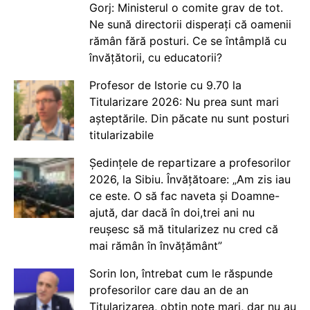
Gorj: Ministerul o comite grav de tot.
Ne sună directorii disperați că oamenii
rămân fără posturi. Ce se întâmplă cu
învățătorii, cu educatorii?
Profesor de Istorie cu 9.70 la
Titularizare 2026: Nu prea sunt mari
așteptările. Din păcate nu sunt posturi
titularizabile
Ședințele de repartizare a profesorilor
2026, la Sibiu. Învățătoare: „Am zis iau
ce este. O să fac naveta și Doamne-
ajută, dar dacă în doi,trei ani nu
reușesc să mă titularizez nu cred că
mai rămân în învățământ”
Sorin Ion, întrebat cum le răspunde
profesorilor care dau an de an
Titularizarea, obțin note mari, dar nu au