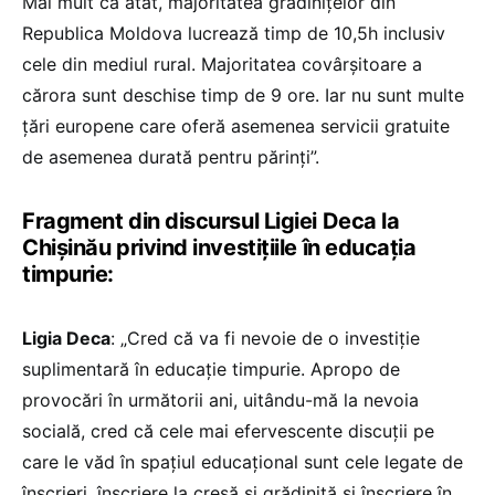
Mai mult ca atât, majoritatea grădinițelor din
Republica Moldova lucrează timp de 10,5h inclusiv
cele din mediul rural. Majoritatea covârșitoare a
cărora sunt deschise timp de 9 ore. Iar nu sunt multe
țări europene care oferă asemenea servicii gratuite
de asemenea durată pentru părinți”.
Fragment din discursul Ligiei Deca la
Chișinău privind investițiile în educația
timpurie:
Ligia Deca
: „Cred că va fi nevoie de o investiție
suplimentară în educație timpurie. Apropo de
provocări în următorii ani, uitându-mă la nevoia
socială, cred că cele mai efervescente discuții pe
care le văd în spațiul educațional sunt cele legate de
înscrieri, înscriere la creșă și grădiniță și înscriere în