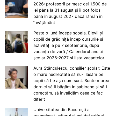
2026: profesorii primesc cei 1.500 de
lei până la 31 august și îi pot folosi
până în august 2027 dacă rămân în
învățământ
Peste o lună începe școala. Elevii și
copiii de grădiniță încep cursurile și
activitățile pe 7 septembrie, după
vacanța de vară / Calendarul anului
școlar 2026-2027 și lista vacanțelor
Aura Stănculescu, consilier școlar: Este
o mare nedreptate să nu-i lăsăm pe
copii să fie așa cum sunt. Suntem prea
dornici să îi băgăm în șabloane și să-i
corectăm, să invalidăm ceea ce fac
diferit
Universitatea din București a
reamplasat vulturul și cei doi grifoni