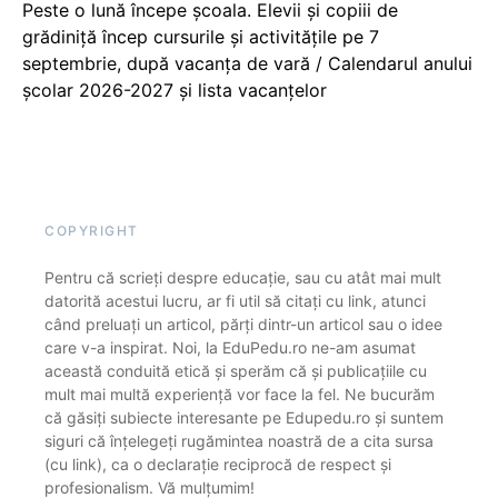
Peste o lună începe școala. Elevii și copiii de
grădiniță încep cursurile și activitățile pe 7
septembrie, după vacanța de vară / Calendarul anului
școlar 2026-2027 și lista vacanțelor
COPYRIGHT
Pentru că scrieți despre educație, sau cu atât mai mult
datorită acestui lucru, ar fi util să citați cu link, atunci
când preluați un articol, părți dintr-un articol sau o idee
care v-a inspirat. Noi, la EduPedu.ro ne-am asumat
această conduită etică și sperăm că și publicațiile cu
mult mai multă experiență vor face la fel. Ne bucurăm
că găsiți subiecte interesante pe Edupedu.ro și suntem
siguri că înțelegeți rugămintea noastră de a cita sursa
(cu link), ca o declarație reciprocă de respect și
profesionalism. Vă mulțumim!