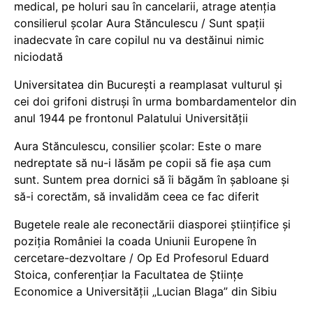
medical, pe holuri sau în cancelarii, atrage atenția
consilierul școlar Aura Stănculescu / Sunt spații
inadecvate în care copilul nu va destăinui nimic
niciodată
Universitatea din București a reamplasat vulturul și
cei doi grifoni distruși în urma bombardamentelor din
anul 1944 pe frontonul Palatului Universității
Aura Stănculescu, consilier școlar: Este o mare
nedreptate să nu-i lăsăm pe copii să fie așa cum
sunt. Suntem prea dornici să îi băgăm în șabloane și
să-i corectăm, să invalidăm ceea ce fac diferit
Bugetele reale ale reconectării diasporei științifice și
poziția României la coada Uniunii Europene în
cercetare-dezvoltare / Op Ed Profesorul Eduard
Stoica, conferențiar la Facultatea de Științe
Economice a Universității „Lucian Blaga” din Sibiu