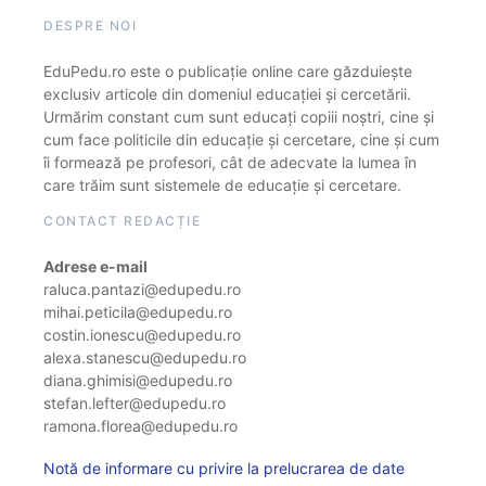
DESPRE NOI
EduPedu.ro este o publicație online care găzduiește
exclusiv articole din domeniul educației și cercetării.
Urmărim constant cum sunt educați copiii noștri, cine și
cum face politicile din educație și cercetare, cine și cum
îi formează pe profesori, cât de adecvate la lumea în
care trăim sunt sistemele de educație și cercetare.
CONTACT REDACȚIE
Adrese e-mail
raluca.pantazi@edupedu.ro
mihai.peticila@edupedu.ro
costin.ionescu@edupedu.ro
alexa.stanescu@edupedu.ro
diana.ghimisi@edupedu.ro
stefan.lefter@edupedu.ro
ramona.florea@edupedu.ro
Notă de informare cu privire la prelucrarea de date