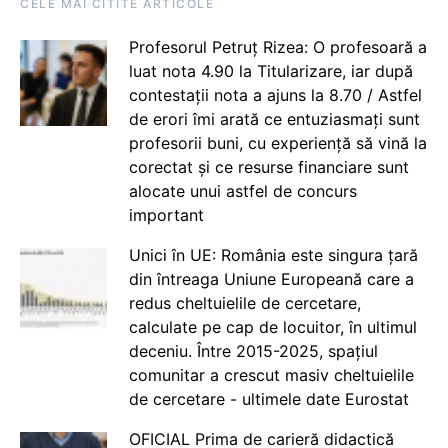
CELE MAI CITITE ARTICOLE
Profesorul Petruț Rizea: O profesoară a
luat nota 4.90 la Titularizare, iar după
contestații nota a ajuns la 8.70 / Astfel
de erori îmi arată ce entuziasmați sunt
profesorii buni, cu experiență să vină la
corectat și ce resurse financiare sunt
alocate unui astfel de concurs
important
Unici în UE: România este singura țară
din întreaga Uniune Europeană care a
redus cheltuielile de cercetare,
calculate pe cap de locuitor, în ultimul
deceniu. Între 2015-2025, spațiul
comunitar a crescut masiv cheltuielile
de cercetare - ultimele date Eurostat
OFICIAL Prima de carieră didactică