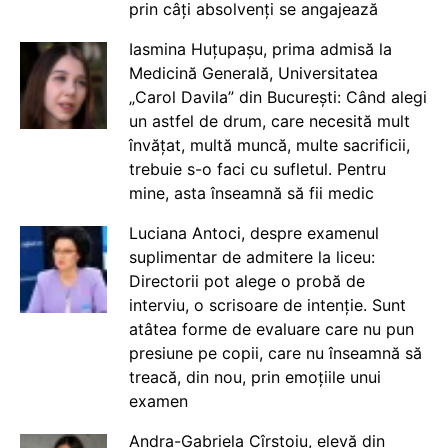
prin câți absolvenți se angajează
Iasmina Huțupașu, prima admisă la
Medicină Generală, Universitatea
„Carol Davila” din București: Când alegi
un astfel de drum, care necesită mult
învățat, multă muncă, multe sacrificii,
trebuie s-o faci cu sufletul. Pentru
mine, asta înseamnă să fii medic
Luciana Antoci, despre examenul
suplimentar de admitere la liceu:
Directorii pot alege o probă de
interviu, o scrisoare de intenție. Sunt
atâtea forme de evaluare care nu pun
presiune pe copii, care nu înseamnă să
treacă, din nou, prin emoțiile unui
examen
Andra-Gabriela Cîrstoiu, elevă din