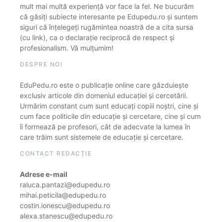
mult mai multă experiență vor face la fel. Ne bucurăm
că găsiți subiecte interesante pe Edupedu.ro și suntem
siguri că înțelegeți rugămintea noastră de a cita sursa
(cu link), ca o declarație reciprocă de respect și
profesionalism. Vă mulțumim!
DESPRE NOI
EduPedu.ro este o publicație online care găzduiește
exclusiv articole din domeniul educației și cercetării.
Urmărim constant cum sunt educați copiii noștri, cine și
cum face politicile din educație și cercetare, cine și cum
îi formează pe profesori, cât de adecvate la lumea în
care trăim sunt sistemele de educație și cercetare.
CONTACT REDACȚIE
Adrese e-mail
raluca.pantazi@edupedu.ro
mihai.peticila@edupedu.ro
costin.ionescu@edupedu.ro
alexa.stanescu@edupedu.ro