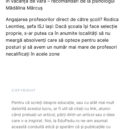
în vacanța de vară – recomandări de la psihologul
Mădălina Mărcuș
Angajarea profesorilor direct de către școli? Rodica
Leontieș, șefa ISJ Iași: Dacă școala își face selecție
proprie, s-ar putea ca în anumite localități să nu
meargă absolvenți care să opteze pentru acele
posturi și să avem un număr mai mare de profesori
necalificați în acele zone
COPYRIGHT
Pentru că scrieți despre educație, sau cu atât mai mult
datorită acestui lucru, ar fi util să citați cu link, atunci
când preluați un articol, părți dintr-un articol sau o idee
care v-a inspirat. Noi, la EduPedu.ro ne-am asumat
această conduită etică și sperăm că și publicațiile cu