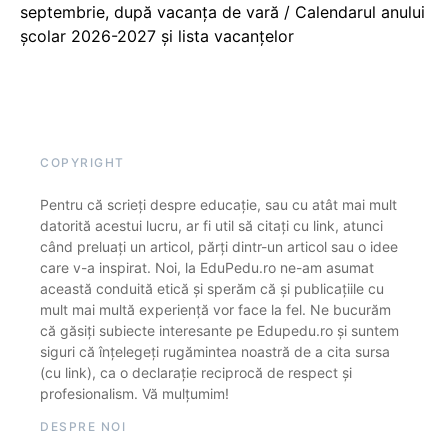
septembrie, după vacanța de vară / Calendarul anului
școlar 2026-2027 și lista vacanțelor
COPYRIGHT
Pentru că scrieți despre educație, sau cu atât mai mult
datorită acestui lucru, ar fi util să citați cu link, atunci
când preluați un articol, părți dintr-un articol sau o idee
care v-a inspirat. Noi, la EduPedu.ro ne-am asumat
această conduită etică și sperăm că și publicațiile cu
mult mai multă experiență vor face la fel. Ne bucurăm
că găsiți subiecte interesante pe Edupedu.ro și suntem
siguri că înțelegeți rugămintea noastră de a cita sursa
(cu link), ca o declarație reciprocă de respect și
profesionalism. Vă mulțumim!
DESPRE NOI