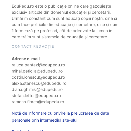
EduPedu.ro este o publicație online care găzduiește
exclusiv articole din domeniul educației și cercetării.
Urmărim constant cum sunt educați copiii noștri, cine și
cum face politicile din educație și cercetare, cine și cum
îi formează pe profesori, cât de adecvate la lumea în
care trăim sunt sistemele de educație și cercetare.
CONTACT REDACȚIE
Adrese e-mail
raluca.pantazi@edupedu.ro
mihai.peticila@edupedu.ro
costin.ionescu@edupedu.ro
alexa.stanescu@edupedu.ro
diana.ghimisi@edupedu.ro
stefan.lefter@edupedu.ro
ramona.florea@edupedu.ro
Notă de informare cu privire la prelucrarea de date
personale prin intermediul site-ului