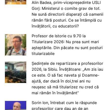
Alin Badea, prim-vicepreședinte USLI
Gorj: Ministerul o comite grav de tot.
Ne sună directorii disperați că oamenii
rămân fără posturi. Ce se întâmplă cu
învățătorii, cu educatorii?
Profesor de Istorie cu 9.70 la
Titularizare 2026: Nu prea sunt mari
așteptările. Din păcate nu sunt posturi
titularizabile
Ședințele de repartizare a profesorilor
2026, la Sibiu. Învățătoare: „Am zis iau
ce este. O să fac naveta și Doamne-
ajută, dar dacă în doi,trei ani nu
reușesc să mă titularizez nu cred că
mai rămân în învățământ”
Sorin Ion, întrebat cum le răspunde
profesorilor care dau an de an