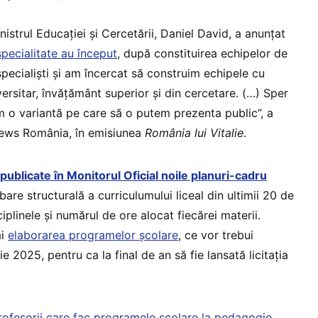
strul Educației și Cercetării, Daniel David, a anunțat
specialitate au început
, după constituirea echipelor de
specialiști și am încercat să construim echipele cu
rsitar, învățământ superior și din cercetare. (…) Sper
em o variantă pe care să o putem prezenta public”, a
onews România, în emisiunea
România lui Vitalie
.
publicate în Monitorul Oficial noile planuri-cadru
are structurală a curriculumului liceal din ultimii 20 de
iplinele și numărul de ore alocat fiecărei materii.
ai
elaborarea programelor școlare
, ce vor trebui
e 2025, pentru ca la final de an să fie lansată licitația
profesorii care fac programele școlare la pedagogie