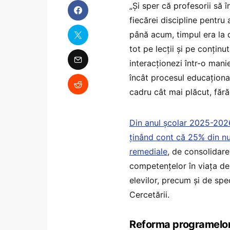
„Și sper că profesorii să
fiecărei discipline pentru 
până acum, timpul era la d
tot pe lecții și pe conțin
interacționezi într-o mani
încât procesul educațional
cadru cât mai plăcut, fără
Din anul școlar 2025-2026,
ținând cont că 25% din num
remediale
, de consolidare
competenţelor în viaţa de z
elevilor, precum şi de spec
Cercetării.
Reforma programelor 