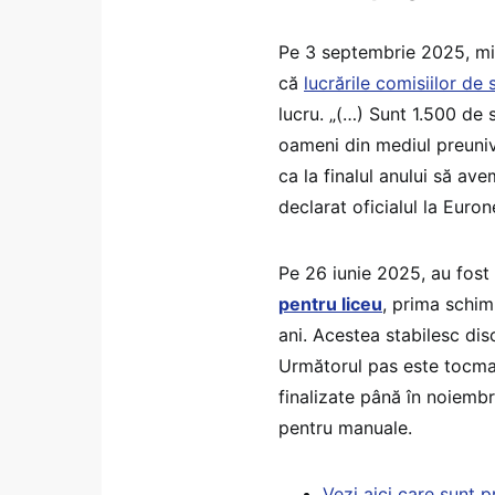
Pe 3 septembrie 2025, mini
că
lucrările comisiilor de 
lucru. „(…) Sunt 1.500 de 
oameni din mediul preunive
ca la finalul anului să av
declarat oficialul la Eur
Pe 26 iunie 2025, au fost
pentru liceu
, prima schimb
ani. Acestea stabilesc disc
Următorul pas este tocm
finalizate până în noiembri
pentru manuale.
Vezi aici care sunt 