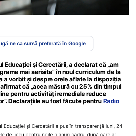
gă-ne ca sursă preferată în Google
l Educației și Cercetării, a declarat că „am
rame mai aerisite” în noul curriculum de la
a a vorbit și despre orele aflate la dispoziția
a afirmat că „acea măsură cu 25% din timpul
pline pentru activități remediale reduce
or”. Declarațiile au fost făcute pentru
Radio
 Educației și Cercetării a pus în transparență luni, 24
e de liceu pentru noile planuri cadru, după care ar