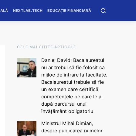
OALĂ
NEXTLAB.TECH
EDUCAȚIE FINANCIARĂ
CELE MAI CITITE ARTICOLE
Daniel David: Bacalaureatul
nu ar trebui să fie folosit ca
mijloc de intrare la facultate.
Bacalaureatul trebuie să fie
un examen care certifică
competențele pe care le ai
după parcursul unui
învățământ obligatoriu
Ministrul Mihai Dimian,
despre publicarea numelor