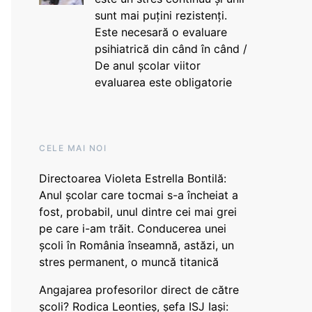
sunt mai puțini rezistenți.
Este necesară o evaluare
psihiatrică din când în când /
De anul școlar viitor
evaluarea este obligatorie
CELE MAI NOI
Directoarea Violeta Estrella Bontilă:
Anul școlar care tocmai s-a încheiat a
fost, probabil, unul dintre cei mai grei
pe care i-am trăit. Conducerea unei
școli în România înseamnă, astăzi, un
stres permanent, o muncă titanică
Angajarea profesorilor direct de către
școli? Rodica Leontieș, șefa ISJ Iași: