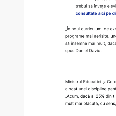
trebui să învețe ele
consultate aici pe dis
„În noul curriculum, de ex
programe mai aerisite, un
să însemne mai mult, dacă f
spus Daniel David.
Ministrul Educației și Cer
alocat unei discipline pen
„Acum, dacă ai 25% din tim
mult mai plăcută, cu sens,