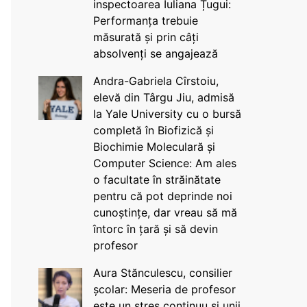
inspectoarea Iuliana Țugui:
Performanța trebuie
măsurată și prin câți
absolvenți se angajează
Andra-Gabriela Cîrstoiu,
elevă din Târgu Jiu, admisă
la Yale University cu o bursă
completă în Biofizică și
Biochimie Moleculară și
Computer Science: Am ales
o facultate în străinătate
pentru că pot deprinde noi
cunoștințe, dar vreau să mă
întorc în țară și să devin
profesor
Aura Stănculescu, consilier
școlar: Meseria de profesor
este un stres continuu și unii