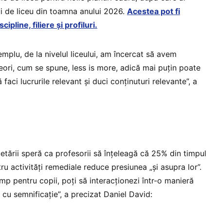
vii de liceu din toamna anului 2026.
Acestea pot fi
cipline, filiere și profiluri.
emplu, de la nivelul liceului, am încercat să avem
eori, cum se spune, less is more, adică mai puțin poate
aci lucrurile relevant și duci conținuturi relevante”, a
cetării speră ca profesorii să înțeleagă că 25% din timpul
tru activități remediale reduce presiunea „și asupra lor”.
p pentru copii, poți să interacționezi într-o manieră
 cu semnificație”, a precizat Daniel David: