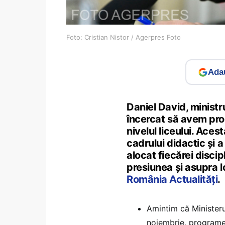
Foto: Cristian Nistor / Agerpres Foto
Adau
Daniel David, ministru
încercat să avem prog
nivelul liceului. Acest
cadrului didactic și 
alocat fiecărei disci
presiunea și asupra l
România Actualități
.
Amintim că Ministerul
noiembrie, programel