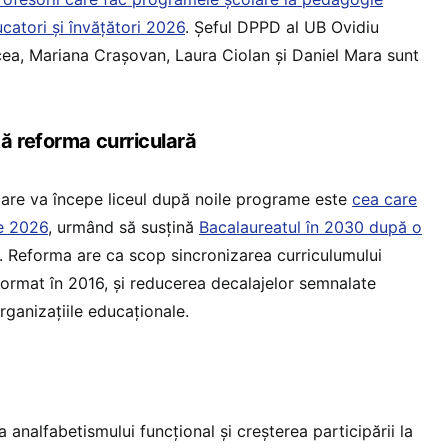
catori și învățători 2026
. Șeful DPPD al UB Ovidiu
cea, Mariana Crașovan, Laura Ciolan și Daniel Mara sunt
ă reforma curriculară
care va începe liceul după noile programe este
cea care
ie 2026
, urmând să susțină
Bacalaureatul în 2030 după o
. Reforma are ca scop sincronizarea curriculumului
eformat în 2016, și reducerea decalajelor semnalate
rganizațiile educaționale.
 analfabetismului funcțional și creșterea participării la