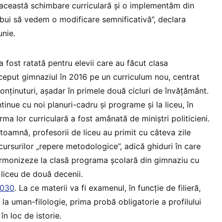
această schimbare curriculară și o implementăm din
ebui să vedem o modificare semnificativă”, declara
unie.
 fost ratată pentru elevii care au făcut clasa
nceput gimnaziul în 2016 pe un curriculum nou, centrat
nținuturi, așadar în primele două cicluri de învățământ.
ntinue cu noi planuri-cadru și programe și la liceu, în
a lor curriculară a fost amânată de miniștri politicieni.
 toamnă, profesorii de liceu au primit cu câteva zile
cursurilor „repere metodologice”, adică ghiduri în care
armonizeze la clasă programa școlară din gimnaziu cu
liceu de două decenii.
2030
. La ce materii va fi examenul, în funcție de filieră,
e: la uman-filologie, prima probă obligatorie a profilului
 în loc de istorie.