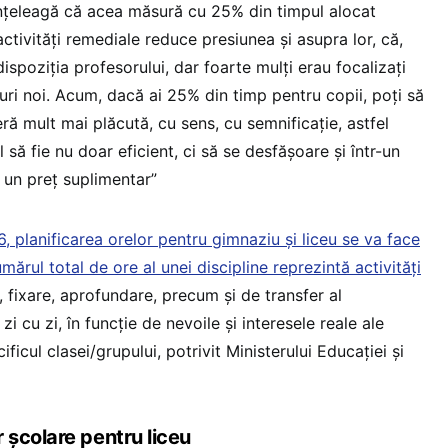
 înțeleagă că acea măsură cu 25% din timpul alocat
activități remediale reduce presiunea și asupra lor, că,
ispoziția profesorului, dar foarte mulți erau focalizați
uturi noi. Acum, dacă ai 25% din timp pentru copii, poți să
eră mult mai plăcută, cu sens, cu semnificație, astfel
 să fie nu doar eficient, ci să se desfășoare și într-un
 un preț suplimentar”
 planificarea orelor pentru gimnaziu și liceu se va face
ărul total de ore al unei discipline reprezintă activități
, fixare, aprofundare, precum şi de transfer al
i cu zi, în funcție de nevoile şi interesele reale ale
ificul clasei/grupului, potrivit Ministerului Educației și
școlare pentru liceu