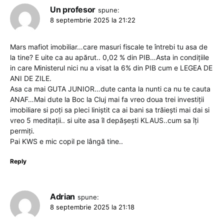
Un profesor
spune:
8 septembrie 2025 la 21:22
Mars mafiot imobiliar…care masuri fiscale te întrebi tu asa de
la tine? E uite ca au apărut.. 0,02 % din PIB…Asta in condițiile
in care Ministerul nici nu a visat la 6% din PIB cum e LEGEA DE
ANI DE ZILE.
Asa ca mai GUTA JUNIOR…dute canta la nunti ca nu te cauta
ANAF…Mai dute la Boc la Cluj mai fa vreo doua trei investiții
imobiliare si poți sa pleci liniștit ca ai bani sa trăiești mai dai si
vreo 5 meditații.. si uite asa îl depășești KLAUS..cum sa îți
permiți.
Pai KWS e mic copil pe lângă tine..
Reply
Adrian
spune:
8 septembrie 2025 la 21:18