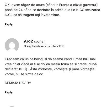
OK, avem răgaz de acum [când în Franța a căzut guvernu’]
până pe 24 când se dezbate în primă audiție la CC sesizarea
ÎCCJ ca să tragem toți învățăminte.
Reply
Aro2
spune:
8 septembrie 2025 la 21:18
Credeam că un psiholog își dă seama când lumea nu-l mai
vrea chiar dacă ar fi al doilea mesia (cum se și crede, după
declarațiile lui) . Ăsta vorbește, vorbește și para-vorbește
vorbe, nu se simte deloc.
DEMISIA DAVID!!
Reply