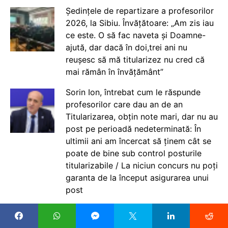
Ședințele de repartizare a profesorilor
2026, la Sibiu. Învățătoare: „Am zis iau
ce este. O să fac naveta și Doamne-
ajută, dar dacă în doi,trei ani nu
reușesc să mă titularizez nu cred că
mai rămân în învățământ”
Sorin Ion, întrebat cum le răspunde
profesorilor care dau an de an
Titularizarea, obțin note mari, dar nu au
post pe perioadă nedeterminată: În
ultimii ani am încercat să ținem cât se
poate de bine sub control posturile
titularizabile / La niciun concurs nu poți
garanta de la început asigurarea unui
post
Mai mulți părinți solicită, într-o petiție,
anularea deciziei ISMB de a nu mai