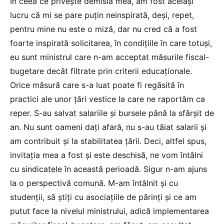
În ceea ce privește demisia mea, am fost același
lucru că mi se pare puțin neinspirată, deși, repet,
pentru mine nu este o miză, dar nu cred că a fost
foarte inspirată solicitarea, în condițiile în care totuși,
eu sunt ministrul care n-am acceptat măsurile fiscal-
bugetare decât filtrate prin criterii educaționale.
Orice măsură care s-a luat poate fi regăsită în
practici ale unor țări vestice la care ne raportăm ca
reper. S-au salvat salariile și bursele până la sfârșit de
an. Nu sunt oameni dați afară, nu s-au tăiat salarii și
am contribuit și la stabilitatea țării. Deci, altfel spus,
invitația mea a fost și este deschisă, ne vom întâlni
cu sindicatele în această perioadă. Sigur n-am ajuns
la o perspectivă comună. M-am întâlnit și cu
studenții, să știți cu asociațiile de părinți și ce am
putut face la nivelul ministrului, adică implementarea