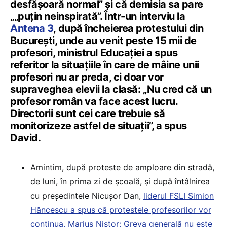
desfășoară normal” și că demisia sa pare
„„puțin neinspirată”. Într-un interviu la
Antena 3
, după încheierea protestului din
București, unde au venit peste 15 mii de
profesori, ministrul Educației a spus
referitor la situațiile în care de mâine unii
profesori nu ar preda, ci doar vor
supraveghea elevii la clasă: „Nu cred că un
profesor român va face acest lucru.
Directorii sunt cei care trebuie să
monitorizeze astfel de situații”, a spus
David.
Amintim, după proteste de amploare din stradă,
de luni, în prima zi de școală, și după întâlnirea
cu președintele Nicușor Dan,
liderul FSLI Simion
Hăncescu a spus că protestele profesorilor vor
continua. Marius Nistor: Greva generală nu este