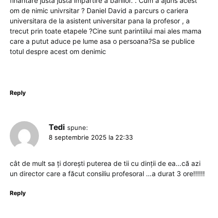
finantare justa justa impartire a banilor. . Cum a ajuns acest
om de nimic univrsitar ? Daniel David a parcurs o cariera
universitara de la asistent universitar pana la profesor , a
trecut prin toate etapele ?Cine sunt parintiilui mai ales mama
care a putut aduce pe lume asa o persoana?Sa se publice
totul despre acest om denimic
Reply
Tedi
spune:
8 septembrie 2025 la 22:33
cât de mult sa ți dorești puterea de tii cu dinții de ea…că azi
un director care a făcut consiliu profesoral …a durat 3 ore!!!!!!
Reply