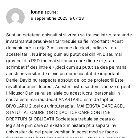
Ioana
spune:
9 septembrie 2025 la 07:23
Sunt un cetatean obisnuit si si vreau sa traiesc intr-o tara unde
invatamantul preuniversitar trebuie sa fie important !Acest
domeniu are in grija 3 milioanane de elevi , adica viitorul
acestei tari . Nu inteleg cum au putut cei din PNL sau mai
grav cei din PSD (nu mai stii acum care dintre ei ,s-au
schimbat ff des intre ei) ,deci cum au putut sa dea pe mana
acesti universitar de nimic un domeniu atat de important.
Daniel David nu respecta absolut de loc pe profesoriii Este
revoltator acest lucreu , Acest ministru sa demisioneze urgent
! Nicusor Dan sa nu se lalaie cu acest lucru ,personajul in
cauza este mai rau decat ANASTASIU este de fapt un
BIVOLARU 2 ,cel cu urino_terapia . MAI EXISTA OARE ACEL
STATUT AL CADRELOR DIDACTICE CARE CONTINE
DREPTURI SI OBLIGATII Societatea trebuie sa ceara o
legislatie prin care sa existe 2 ministere pt a separa inv.
universitar de cel preuniversitar. In acest mod se face o