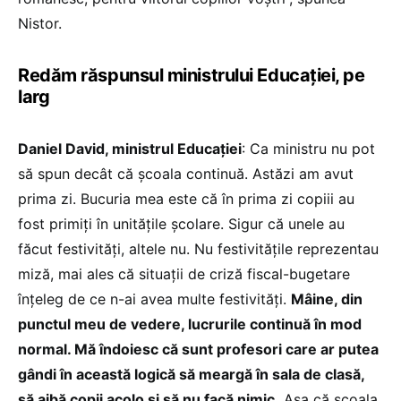
Nistor.
Redăm răspunsul ministrului Educației, pe
larg
Daniel David, ministrul Educației
: Ca ministru nu pot
să spun decât că școala continuă. Astăzi am avut
prima zi. Bucuria mea este că în prima zi copiii au
fost primiți în unitățile școlare. Sigur că unele au
făcut festivități, altele nu. Nu festivitățile reprezentau
miză, mai ales că situații de criză fiscal-bugetare
înțeleg de ce n-ai avea multe festivități.
Mâine, din
punctul meu de vedere, lucrurile continuă în mod
normal. Mă îndoiesc că sunt profesori care ar putea
gândi în această logică să meargă în sala de clasă,
să aibă copii acolo și să nu facă nimic.
Așa că școala