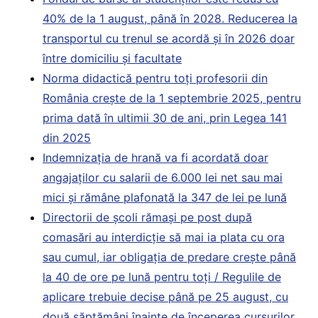
40% de la 1 august, până în 2028. Reducerea la
transportul cu trenul se acordă și în 2026 doar
între domiciliu și facultate
Norma didactică pentru toți profesorii din
România crește de la 1 septembrie 2025, pentru
prima dată în ultimii 30 de ani, prin Legea 141
din 2025
Indemnizația de hrană va fi acordată doar
angajaților cu salarii de 6.000 lei net sau mai
mici și rămâne plafonată la 347 de lei pe lună
Directorii de școli rămași pe post după
comasări au interdicție să mai ia plata cu ora
sau cumul, iar obligația de predare crește până
la 40 de ore pe lună pentru toți / Regulile de
aplicare trebuie decise până pe 25 august, cu
două săptămâni înainte de începerea cursurilor