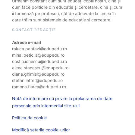
Urmărim constant cum sunt educați copiii noștri, cine și
cum face politicile din educație și cercetare, cine și cum
îi formează pe profesori, cât de adecvate la lumea în
care trăim sunt sistemele de educație și cercetare.
CONTACT REDACȚIE
Adrese e-mail
raluca.pantazi@edupedu.ro
mihai.peticila@edupedu.ro
costin.ionescu@edupedu.ro
alexa.stanescu@edupedu.ro
diana.ghimisi@edupedu.ro
stefan.lefter@edupedu.ro
ramona.florea@edupedu.ro
Notă de informare cu privire la prelucrarea de date
personale prin intermediul site-ului
Politica de cookie
Modifică setarile cookie-urilor