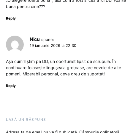
„O alegere foarte buna’ , asa cum a fost si cea a lui DD. Foarte
buna pentru cine???
Reply
Nicu
spune:
19 ianuarie 2026 la 22:30
Așa cum îl știm pe DD, un oportunist lipsit de scrupule. În
continuare folosește lingușeala grețoase, are nevoie de alte
pomeni. Mizerabil personal, ceva greu de suportat!
Reply
LASĂ UN RĂSPUNS
Adresa ta de email nu va fi publicată.
Câmpurile obligatorii