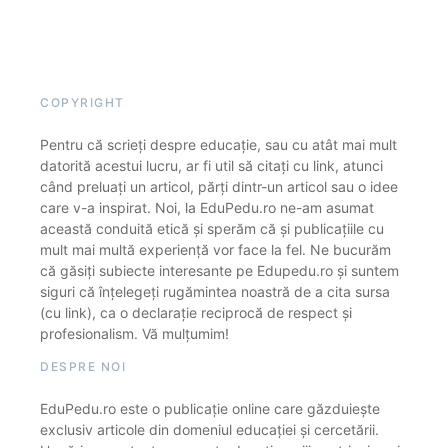
COPYRIGHT
Pentru că scrieți despre educație, sau cu atât mai mult
datorită acestui lucru, ar fi util să citați cu link, atunci
când preluați un articol, părți dintr-un articol sau o idee
care v-a inspirat. Noi, la EduPedu.ro ne-am asumat
această conduită etică și sperăm că și publicațiile cu
mult mai multă experiență vor face la fel. Ne bucurăm
că găsiți subiecte interesante pe Edupedu.ro și suntem
siguri că înțelegeți rugămintea noastră de a cita sursa
(cu link), ca o declarație reciprocă de respect și
profesionalism. Vă mulțumim!
DESPRE NOI
EduPedu.ro este o publicație online care găzduiește
exclusiv articole din domeniul educației și cercetării.