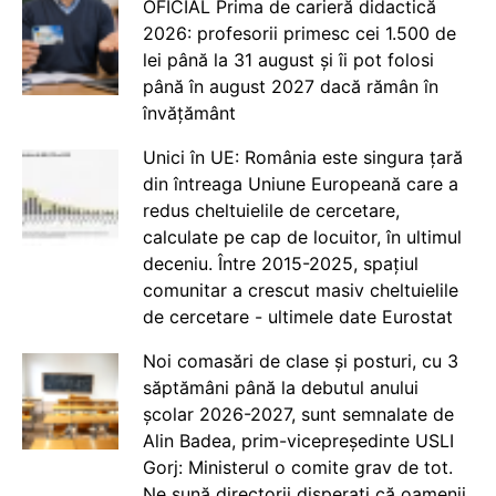
OFICIAL Prima de carieră didactică
2026: profesorii primesc cei 1.500 de
lei până la 31 august și îi pot folosi
până în august 2027 dacă rămân în
învățământ
Unici în UE: România este singura țară
din întreaga Uniune Europeană care a
redus cheltuielile de cercetare,
calculate pe cap de locuitor, în ultimul
deceniu. Între 2015-2025, spațiul
comunitar a crescut masiv cheltuielile
de cercetare - ultimele date Eurostat
Noi comasări de clase și posturi, cu 3
săptămâni până la debutul anului
școlar 2026-2027, sunt semnalate de
Alin Badea, prim-vicepreședinte USLI
Gorj: Ministerul o comite grav de tot.
Ne sună directorii disperați că oamenii