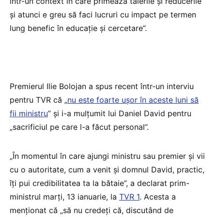
într-un context în care primează tăierile și reducerile
și atunci e greu să faci lucruri cu impact pe termen
lung benefic în educație și cercetare”.
Premierul Ilie Bolojan a spus recent într-un interviu
pentru TVR că „
nu este foarte ușor în aceste luni să
fii ministru
” și i-a mulțumit lui Daniel David pentru
„sacrificiul pe care l-a făcut personal”.
„În momentul în care ajungi ministru sau premier și vii
cu o autoritate, cum a venit și domnul David, practic,
îți pui credibilitatea ta la bătaie”, a declarat prim-
ministrul marți, 13 ianuarie, la
TVR 1
. Acesta a
menționat că „să nu credeți că, discutând de