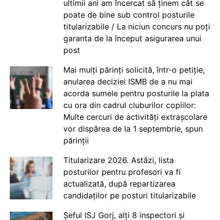
ultimii ani am încercat să ținem cât se
poate de bine sub control posturile
titularizabile / La niciun concurs nu poți
garanta de la început asigurarea unui
post
Mai mulți părinți solicită, într-o petiție,
anularea deciziei ISMB de a nu mai
acorda sumele pentru posturile la plata
cu ora din cadrul cluburilor copiilor:
Multe cercuri de activități extrașcolare
vor dispărea de la 1 septembrie, spun
părinții
Titularizare 2026. Astăzi, lista
posturilor pentru profesori va fi
actualizată, după repartizarea
candidaților pe posturi titularizabile
Șeful ISJ Gorj, alți 8 inspectori și