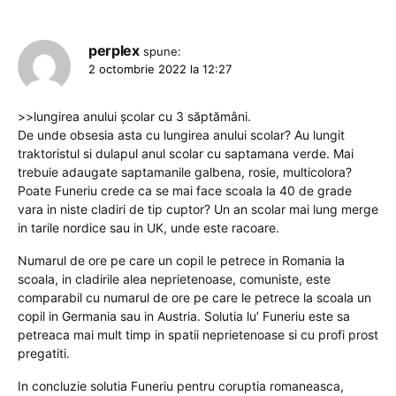
perplex
spune:
2 octombrie 2022 la 12:27
>>lungirea anului şcolar cu 3 săptămâni.
De unde obsesia asta cu lungirea anului scolar? Au lungit
traktoristul si dulapul anul scolar cu saptamana verde. Mai
trebuie adaugate saptamanile galbena, rosie, multicolora?
Poate Funeriu crede ca se mai face scoala la 40 de grade
vara in niste cladiri de tip cuptor? Un an scolar mai lung merge
in tarile nordice sau in UK, unde este racoare.
Numarul de ore pe care un copil le petrece in Romania la
scoala, in cladirile alea neprietenoase, comuniste, este
comparabil cu numarul de ore pe care le petrece la scoala un
copil in Germania sau in Austria. Solutia lu’ Funeriu este sa
petreaca mai mult timp in spatii neprietenoase si cu profi prost
pregatiti.
In concluzie solutia Funeriu pentru coruptia romaneasca,