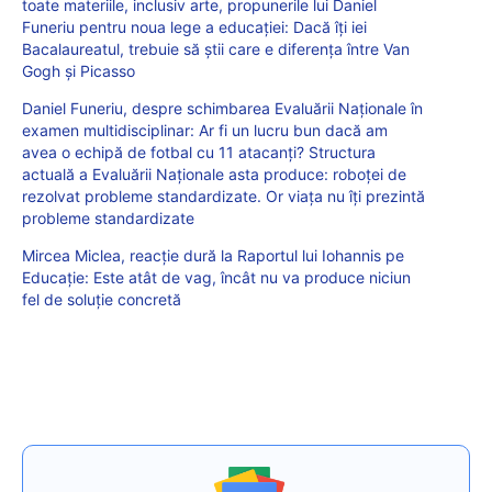
toate materiile, inclusiv arte, propunerile lui Daniel
Funeriu pentru noua lege a educației: Dacă îți iei
Bacalaureatul, trebuie să știi care e diferența între Van
Gogh și Picasso
Daniel Funeriu, despre schimbarea Evaluării Naționale în
examen multidisciplinar: Ar fi un lucru bun dacă am
avea o echipă de fotbal cu 11 atacanți? Structura
actuală a Evaluării Naționale asta produce: roboței de
rezolvat probleme standardizate. Or viața nu îți prezintă
probleme standardizate
Mircea Miclea, reacție dură la Raportul lui Iohannis pe
Educație: Este atât de vag, încât nu va produce niciun
fel de soluție concretă