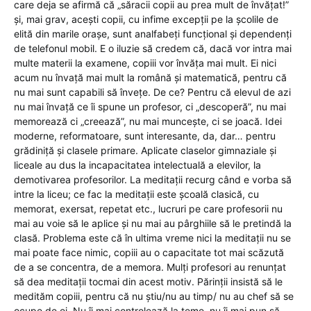
care deja se afirmă că „săracii copii au prea mult de învățat!”
și, mai grav, acești copii, cu infime excepții pe la școlile de
elită din marile orașe, sunt analfabeți funcțional și dependenți
de telefonul mobil. E o iluzie să credem că, dacă vor intra mai
multe materii la examene, copiii vor învăța mai mult. Ei nici
acum nu învață mai mult la română și matematică, pentru că
nu mai sunt capabili să învețe. De ce? Pentru că elevul de azi
nu mai învață ce îi spune un profesor, ci „descoperă”, nu mai
memorează ci „creează”, nu mai muncește, ci se joacă. Idei
moderne, reformatoare, sunt interesante, da, dar… pentru
grădiniță și clasele primare. Aplicate claselor gimnaziale și
liceale au dus la incapacitatea intelectuală a elevilor, la
demotivarea profesorilor. La meditații recurg când e vorba să
intre la liceu; ce fac la meditații este școală clasică, cu
memorat, exersat, repetat etc., lucruri pe care profesorii nu
mai au voie să le aplice și nu mai au pârghiile să le pretindă la
clasă. Problema este că în ultima vreme nici la meditații nu se
mai poate face nimic, copiii au o capacitate tot mai scăzută
de a se concentra, de a memora. Mulți profesori au renunțat
să dea meditații tocmai din acest motiv. Părinții insistă să le
medităm copiii, pentru că nu știu/nu au timp/ nu au chef să se
ocupe de ei. Nu îi mai controlează la teme, nu îi mai pun să