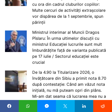
cu ora din cadrul cluburilor copiilor:
Multe cercuri de activități extrașcolare
vor dispărea de la 1 septembrie, spun
părinții
Ministrul interimar al Muncii Dragos
Pîslaru: În urma ultimelor discuții cu
ministrul Educației lucrurile sunt mult
îmbunătățite față de varianta publicată
pe 17 iulie / Sectorul educației este
crucial
De la 4.90 la Titularizare 2026, o
învățătoare din Sibiu a primit nota 8.70
după contestație: Când am văzut nota
inițială, nu mă puteam opri din plâns.
Mi-am dat seama că lucrarea mea nu a
fost corectată în adevăratul sens al
cuvântului