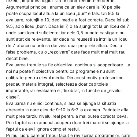
tezelor, impotriva logicii si a oricaror tendinte moderne.
Argumentul principal, anume ca un elev care ia 10 pe pile
poate ocupa locul altuia la un liceu „bun” e fals. Un 9.5 la
evaluare, rotunjit e 10, deci media a fost corecta. Daca iei sub
9.5, adio liceu „bun”. Daca iei 7, o sa ajungi tot la un liceu de 7,
unde sunt locuri suficiente, iar cele 0,5 puncte castigate nu
sunt atat de relevante. Iar daca nu reusesti sa intri la un liceu
de 7, atunci nu poti sa dai vina doar pe pilele altuia. Deci o
falsa problema, cu o „rezolvare” care face mult mai mult rau
decat bine.
Evaluarea trebuie sa fie obiectiva, continua si acoperitoare. La
noi nu poate fi obiectiva pentru ca programele nu sunt
calibrate pentru elevul mediu. Din acest motiv profesorii nu
predau materia integral, selecteaza doar capitolele
importante, iar evaluarea e „flexibila”, in functie de „nivelul
clasei”.
Evaluarea nu e nici continua, si asa se ajunge la situatia
aberanta in care elev de 9-10 ia 6-7 la examen. Parintele afla
mult prea tarziu nivelul real pentru a mai putea corecta ceva.
Prin faptul ca examenul acopera doar trei materii se ajunge la
faptul ca elevii ignora complet restul.
Primul lucru care ar trebui facut e revizuirea programelor, care