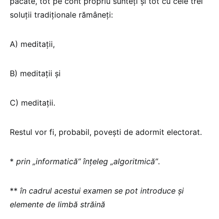
păcate, tot pe cont propriu sunteți și tot cu cele trei
soluții tradiționale rămâneți:
A) meditații,
B) meditații şi
C) meditații.
Restul vor fi, probabil, poveşti de adormit electorat.
*
prin „informatică” înțeleg „algoritmică”
.
**
în cadrul acestui examen se pot introduce și
elemente de limbă străină