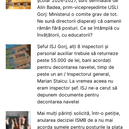
școlar 2026-2027, sunt semnalate de
Alin Badea, prim-vicepreședinte USLI
Gorj: Ministerul o comite grav de tot.
Ne sună directorii disperați că oamenii
rămân fără posturi. Ce se întâmplă cu
învățătorii, cu educatorii?
Șeful ISJ Gorj, alți 8 inspectori și
personal auxiliar trebuie să returneze
peste 55.000 de lei, bani acordați
pentru decontarea navetei, timp de
peste un an / Inspectorul general,
Marian Staicu: La vremea aceea nu
eram inspector șef. ISJ ne-a cerut să
depunem documente pentru
decontarea navetei
Mai mulți părinți solicită, într-o petiție,
anularea deciziei ISMB de a nu mai
acorda sumele pentru posturile la plata