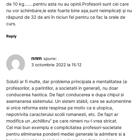
de 10 kg…….pentru asta nu au opinii.Profesorii sunt cei care
nu vor schimbare,le este foarte bine așa,sunt neimplicați și nu
răspund de 32 de ani în niciun fel pentru ce fac la orele de
curs.
Reply
nnm
spune:
3 octombrie 2022 la 15:12
Solutii ar fi multe, dar problema principala e mentalitatea (a
profesorilor, a parintilor, a societatii in general), nu doar
conducerea haotica. De fapt conducerea e dupa chipul si
asemanarea sistemului. Un sistem stabil, care se automentine
si orice reforma este respinsa pe motiv ca e utopica,
nepotrivita caracterului scolii romanesti, etc. De fapt ar
modifica un „echilibru” pe care nimeni nu-l vrea stricat.
Cel mai bun exemplu e complicitatea profesori-societate
pentru eliminarea ponderii mediei generale la admitere si a