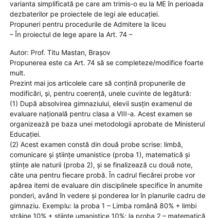
varianta simplificată pe care am trimis-o eu la ME în perioada
dezbaterilor pe proiectele de legi ale educației.
Propuneri pentru procedurile de Admitere la liceu
– În proiectul de lege apare la Art. 74 –
Autor: Prof. Titu Mastan, Brașov
Propunerea este ca Art. 74 să se completeze/modifice foarte
mult.
Prezint mai jos articolele care să conțină propunerile de
modificări, și, pentru coerență, unele cuvinte de legătură:
(1) După absolvirea gimnaziului, elevii susțin examenul de
evaluare națională pentru clasa a VIII-a. Acest examen se
organizează pe baza unei metodologii aprobate de Ministerul
Educației.
(2) Acest examen constă din două probe scrise: limbă,
comunicare și științe umanistice (proba 1), matematică şi
ştiinţe ale naturii (proba 2), și se finalizează cu două note,
câte una pentru fiecare probă. În cadrul fiecărei probe vor
apărea itemi de evaluare din disciplinele specifice în anumite
ponderi, având în vedere și ponderea lor în planurile cadru de
gimnaziu. Exemplu: la proba 1 – Limba română 80% + limbi
străine 10% + științe umanistice 10%; la proba 2 – matematică