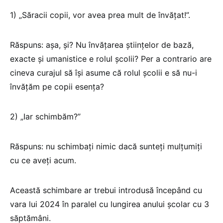
1) „Săracii copii, vor avea prea mult de învățat!”.
Răspuns: aşa, şi? Nu învățarea științelor de bază,
exacte și umanistice e rolul şcolii? Per a contrario are
cineva curajul să își asume că rolul şcolii e să nu-i
învățăm pe copii esența?
2) „Iar schimbăm?”
Răspuns: nu schimbați nimic dacă sunteți mulțumiți
cu ce aveți acum.
Această schimbare ar trebui introdusă începând cu
vara lui 2024 în paralel cu lungirea anului şcolar cu 3
săptămâni.