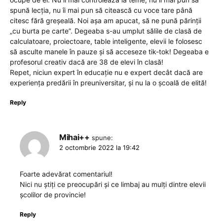
spună lecția, nu îi mai pun să citească cu voce tare până
citesc fără greșeală. Noi așa am apucat, să ne pună părinții
„cu burta pe carte”. Degeaba s-au umplut sălile de clasă de
calculatoare, proiectoare, table inteligente, elevii le folosesc
să asculte manele în pauze și să acceseze tik-tok! Degeaba e
profesorul creativ dacă are 38 de elevi în clasă!
Repet, niciun expert în educație nu e expert decât dacă are
experiența predării în preuniversitar, și nu la o școală de elită!
Reply
Mihai++
spune:
2 octombrie 2022 la 19:42
Foarte adevărat comentariul!
Nici nu știți ce preocupări și ce limbaj au mulți dintre elevii
școlilor de provincie!
Reply