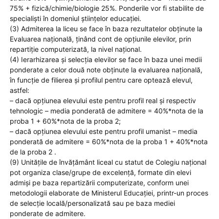
75% + fizică/chimie/biologie 25%. Ponderile vor fi stabilite de
specialiști în domeniul științelor educației.
(3) Admiterea la liceu se face în baza rezultatelor obținute la
Evaluarea națională, ținând cont de opțiunile elevilor, prin
repartiție computerizată, la nivel național.
(4) Ierarhizarea și selecția elevilor se face în baza unei medii
ponderate a celor două note obținute la evaluarea națională,
în funcție de filierea și profilul pentru care optează elevul,
astfel:
– dacă opțiunea elevului este pentru profil real și respectiv
tehnologic – media ponderată de admitere = 40%*nota de la
proba 1 + 60%*nota de la proba 2;
– dacă opțiunea elevului este pentru profil umanist – media
ponderată de admitere = 60%*nota de la proba 1 + 40%*nota
de la proba 2 .
(9) Unitățile de învățământ liceal cu statut de Colegiu național
pot organiza clase/grupe de excelență, formate din elevi
admiși pe baza repartizării computerizate, conform unei
metodologii elaborate de Ministerul Educației, printr-un proces
de selecție locală/personalizată sau pe baza mediei
ponderate de admitere.