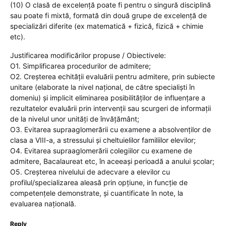
(10) O clasă de excelență poate fi pentru o singură disciplină
sau poate fi mixtă, formată din două grupe de excelență de
specializări diferite (ex matematică + fizică, fizică + chimie
etc).
Justificarea modificărilor propuse / Obiectivele:
O1. Simplificarea procedurilor de admitere;
O2. Creșterea echității evaluării pentru admitere, prin subiecte
unitare (elaborate la nivel național, de către specialiști în
domeniu) și implicit eliminarea posibilităților de influențare a
rezultatelor evaluării prin intervenții sau scurgeri de informații
de la nivelul unor unități de învățământ;
O3. Evitarea supraaglomerării cu examene a absolvenților de
clasa a VIII-a, a stressului și cheltuielilor familiilor elevilor;
O4. Evitarea supraaglomerării colegiilor cu examene de
admitere, Bacalaureat etc, în aceeași perioadă a anului școlar;
O5. Creșterea nivelului de adecvare a elevilor cu
profilul/specializarea aleasă prin opțiune, in funcție de
competențele demonstrate, și cuantificate în note, la
evaluarea națională.
Reply