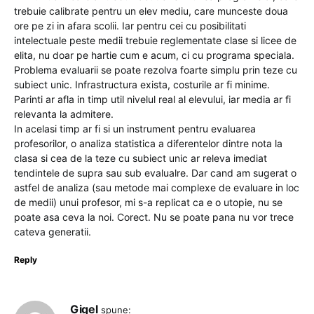
trebuie calibrate pentru un elev mediu, care munceste doua
ore pe zi in afara scolii. Iar pentru cei cu posibilitati
intelectuale peste medii trebuie reglementate clase si licee de
elita, nu doar pe hartie cum e acum, ci cu programa speciala.
Problema evaluarii se poate rezolva foarte simplu prin teze cu
subiect unic. Infrastructura exista, costurile ar fi minime.
Parinti ar afla in timp util nivelul real al elevului, iar media ar fi
relevanta la admitere.
In acelasi timp ar fi si un instrument pentru evaluarea
profesorilor, o analiza statistica a diferentelor dintre nota la
clasa si cea de la teze cu subiect unic ar releva imediat
tendintele de supra sau sub evalualre. Dar cand am sugerat o
astfel de analiza (sau metode mai complexe de evaluare in loc
de medii) unui profesor, mi s-a replicat ca e o utopie, nu se
poate asa ceva la noi. Corect. Nu se poate pana nu vor trece
cateva generatii.
Reply
Gigel
spune: