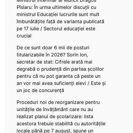
Ministrul interimar al Muncii Dragos
Pîslaru: În urma ultimelor discuții cu
ministrul Educației lucrurile sunt mult
îmbunătățite față de varianta publicată
pe 17 iulie / Sectorul educației este
crucial
De ce sunt doar 6 mii de posturi
titularizabile în 2026? Sorin Ion,
secretar de stat: Cifrele arată mai
degrabă o prudență din partea școlilor
pentru că nu pot garanta că peste un
an vor mai avea suficienți elevi / Este și
un joc de concurență
Proceduri noi de reorganizare pentru
unitățile de învățământ care nu au
realizat planul de școlarizare: lista
acestora trebuie stabilită cu autoritățile
locale până pe 7 august, spune un