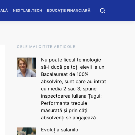
OALĂ
NEXTLAB.TECH
EDUCAȚIE FINANCIARĂ
CELE MAI CITITE ARTICOLE
Nu poate liceul tehnologic
să-i ducă pe toți elevii la un
Bacalaureat de 100%
absolvire, sunt care au intrat
cu media 2 sau 3, spune
inspectoarea Iuliana Țugui:
Performanța trebuie
măsurată și prin câți
absolvenți se angajează
Evoluția salariilor