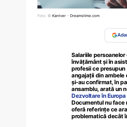
Foto: ©
Kantver
–
Dreamstime.com
Adau
Salariile persoanelor
învățământ și în asis
profesii ce presupun s
angajații din ambele 
și-au confirmat, în pa
ansamblu, arată un 
Dezvoltare în Europ
Documentul nu face re
oferă referințe ce ara
problematică decât în 