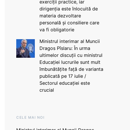
exerciții practice, iar
dirigenția este înlocuită de
materia dezvoltare
personală și consiliere care
va fi obligatorie
Ministrul interimar al Muncii
Dragos Pîslaru: În urma
ultimelor discuții cu ministrul
Educației lucrurile sunt mult
îmbunătățite față de varianta
publicată pe 17 iulie /
Sectorul educației este
crucial
CELE MAI NOI