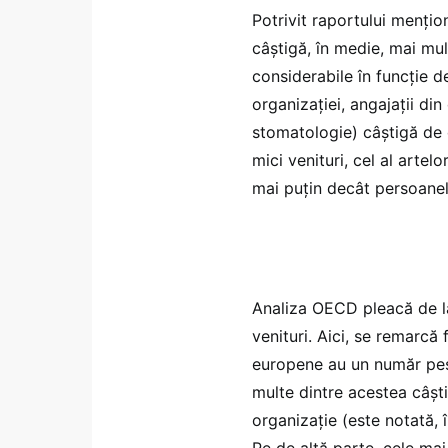
Potrivit raportului mențio
câștigă, în medie, mai mult
considerabile în funcție d
organizației, angajații di
stomatologie) câștigă de 
mici venituri, cel al artel
mai puțin decât persoanel
Analiza OECD pleacă de la
venituri. Aici, se remarcă 
europene au un număr pest
multe dintre acestea câști
organizație (este notată, 
Pe de altă parte, cele mai