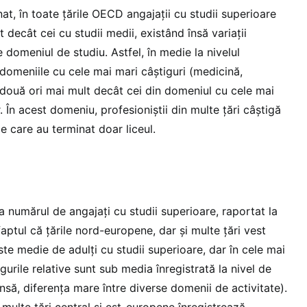
nat, în toate țările OECD angajații cu studii superioare
 decât cei cu studii medii, existând însă variații
e domeniul de studiu. Astfel, în medie la nivelul
n domeniile cu cele mai mari câștiguri (medicină,
două ori mai mult decât cei din domeniul cu cele mai
or. În acest domeniu, profesioniștii din multe țări câștigă
e care au terminat doar liceul.
 numărul de angajați cu studii superioare, raportat la
faptul că țările nord-europene, dar și multe țări vest
e medie de adulți cu studii superioare, dar în cele mai
gurile relative sunt sub media înregistrată la nivel de
însă, diferența mare între diverse domenii de activitate).
 multe țări central și est-europene înregistrează