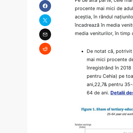
procente mai mici de adul
aceștia, în rândul națiunil
încadrează în media venitur
media veniturilor, în tim
De notat că, potrivi
mai mici procente de 
înregistrând în 201
pentru Cehia) pe toa
ani,22,7& pentru 35-
64 de ani.
Detalii d