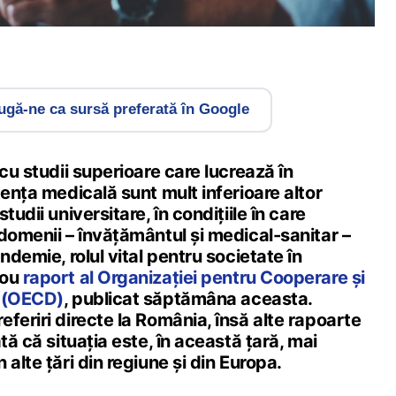
gă-ne ca sursă preferată în Google
 cu studii superioare care lucrează în
tența medicală sunt mult inferioare altor
tudii universitare, în condițiile în care
domenii – învățământul și medical-sanitar –
ndemie, rolul vital pentru societate în
nou
raport al Organizației pentru Cooperare și
a (OECD)
, publicat săptămâna aceasta.
feriri directe la România, însă alte rapoarte
tă că situația este, în această țară, mai
alte țări din regiune și din Europa.