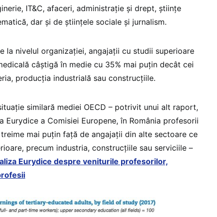
nerie, IT&C, afaceri, administrație și drept, științe
ematică, dar și de științele sociale și jurnalism.
 la nivelul organizației, angajații cu studii superioare
 medicală câștigă în medie cu 35% mai puțin decât cei
ia, producția industrială sau construcțiile.
ituație similară mediei OECD – potrivit unui alt raport,
a Eurydice a Comisiei Europene, în România profesorii
treime mai puțin față de angajații din alte sectoare ce
ioare, precum industria, construcțiile sau serviciile –
aliza Eurydice despre veniturile profesorilor,
rofesii