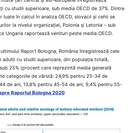
ți cu studii superioare, sub media OECD de 37%. Dintre
or luate în calcul în analiza OECD, slovacii și cehii se
ilor la nivelul organizației, Polonia și Letonia – sub
p ce Ungaria raportează venituri peste media OECD.
t ultimului Raport Bologna, România înregistrează cele
adulți cu studii superioare, din populația totală,
8 sub 25% (procent care reprezintă media generală
te categoriile de vârstă: 24,9% pentru 25-34 de
44 de ani, 13,8% pentru 45-54 de ani, 9,4% pentru 55-
espre Raportul Bologna 2020