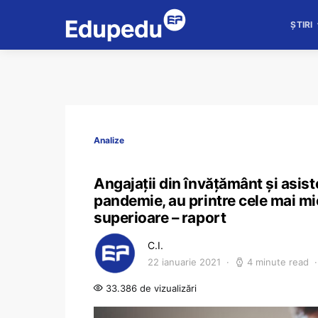
ȘTIRI
Analize
Angajații din învățământ și asist
pandemie, au printre cele mai mici
superioare – raport
C.I.
22 ianuarie 2021
4 minute read
33.386 de vizualizări