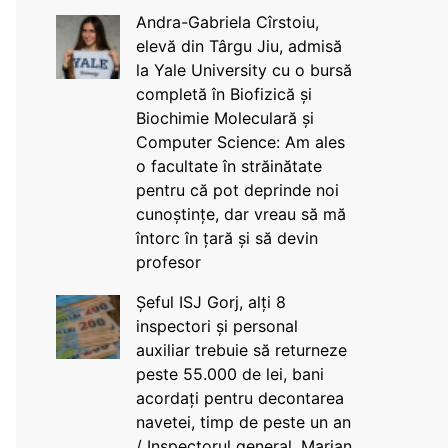
Andra-Gabriela Cîrstoiu,
elevă din Târgu Jiu, admisă
la Yale University cu o bursă
completă în Biofizică și
Biochimie Moleculară și
Computer Science: Am ales
o facultate în străinătate
pentru că pot deprinde noi
cunoștințe, dar vreau să mă
întorc în țară și să devin
profesor
Șeful ISJ Gorj, alți 8
inspectori și personal
auxiliar trebuie să returneze
peste 55.000 de lei, bani
acordați pentru decontarea
navetei, timp de peste un an
/ Inspectorul general, Marian