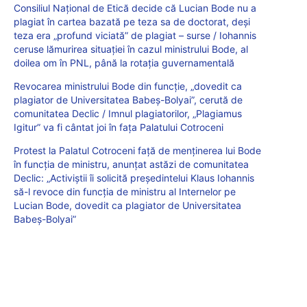
Consiliul Național de Etică decide că Lucian Bode nu a
plagiat în cartea bazată pe teza sa de doctorat, deși
teza era „profund viciată” de plagiat – surse / Iohannis
ceruse lămurirea situației în cazul ministrului Bode, al
doilea om în PNL, până la rotația guvernamentală
Revocarea ministrului Bode din funcție, „dovedit ca
plagiator de Universitatea Babeș-Bolyai”, cerută de
comunitatea Declic / Imnul plagiatorilor, „Plagiamus
Igitur” va fi cântat joi în fața Palatului Cotroceni
Protest la Palatul Cotroceni față de menținerea lui Bode
în funcția de ministru, anunțat astăzi de comunitatea
Declic: „Activiștii îi solicită președintelui Klaus Iohannis
să-l revoce din funcția de ministru al Internelor pe
Lucian Bode, dovedit ca plagiator de Universitatea
Babeș-Bolyai”