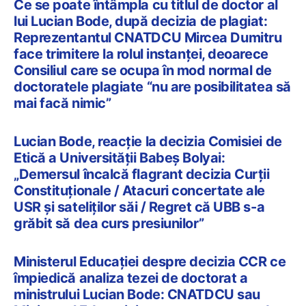
Ce se poate întâmpla cu titlul de doctor al
lui Lucian Bode, după decizia de plagiat:
Reprezentantul CNATDCU Mircea Dumitru
face trimitere la rolul instanței, deoarece
Consiliul care se ocupa în mod normal de
doctoratele plagiate “nu are posibilitatea să
mai facă nimic”
Lucian Bode, reacție la decizia Comisiei de
Etică a Universității Babeș Bolyai:
„Demersul încalcă flagrant decizia Curții
Constituționale / Atacuri concertate ale
USR și sateliților săi / Regret că UBB s-a
grăbit să dea curs presiunilor”
Ministerul Educației despre decizia CCR ce
împiedică analiza tezei de doctorat a
ministrului Lucian Bode: CNATDCU sau