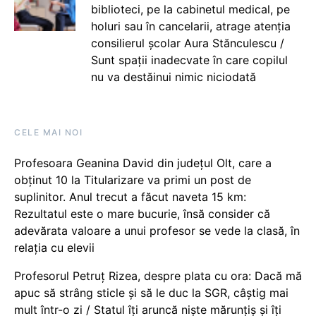
biblioteci, pe la cabinetul medical, pe
holuri sau în cancelarii, atrage atenția
consilierul școlar Aura Stănculescu /
Sunt spații inadecvate în care copilul
nu va destăinui nimic niciodată
CELE MAI NOI
Profesoara Geanina David din județul Olt, care a
obținut 10 la Titularizare va primi un post de
suplinitor. Anul trecut a făcut naveta 15 km:
Rezultatul este o mare bucurie, însă consider că
adevărata valoare a unui profesor se vede la clasă, în
relația cu elevii
Profesorul Petruț Rizea, despre plata cu ora: Dacă mă
apuc să strâng sticle și să le duc la SGR, câștig mai
mult într-o zi / Statul îți aruncă niște mărunțiș și îți