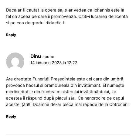
Daca ar fi cautat la opera sa, s-ar vedea ca Iohannis este la
fel ca aceea pe care ii promoveaza. Cititi-i lucrarea de licenta
si pe cea de gradul didactic I.
Reply
Dinu
spune:
14 ianuarie 2023 la 12:22
Are dreptate Funeriu!! Președintele este cel care din umbră
provoacă haosul și brambureala din învățământ. El numește
mediocritațile din fruntea ministerului învățământului, iar
acestea îi răspund după placul său. Ce nenorocire pe capul
acestei țări!!! Doamne de-ar pleca mai repede de la Cotroceni!
Reply