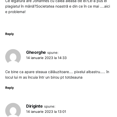
Ce legătură are Johannes cu calea aleasa de ei?Le-a pus el
plagiatul în mână?Societatea noastră e din ce în ce mai ….aici
e problema!
Reply
Gheorghe
spune:
14 ianuarie 2023 la 14:33
Ce bine ca apare steaua călăuzitoare…. pixelul albastru….. în
locul lui m as încuia într un birou pt totdeauna
Reply
Diriginte
spune:
14 ianuarie 2023 la 13:01