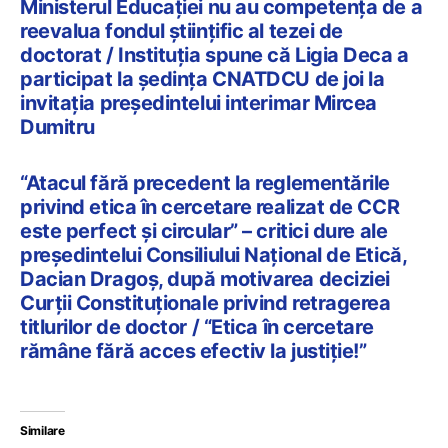
Ministerul Educației nu au competența de a
reevalua fondul științific al tezei de
doctorat / Instituția spune că Ligia Deca a
participat la ședința CNATDCU de joi la
invitația președintelui interimar Mircea
Dumitru
“Atacul fără precedent la reglementările
privind etica în cercetare realizat de CCR
este perfect și circular” – critici dure ale
președintelui Consiliului Național de Etică,
Dacian Dragoș, după motivarea deciziei
Curții Constituționale privind retragerea
titlurilor de doctor / “Etica în cercetare
rămâne fără acces efectiv la justiție!”
Similare