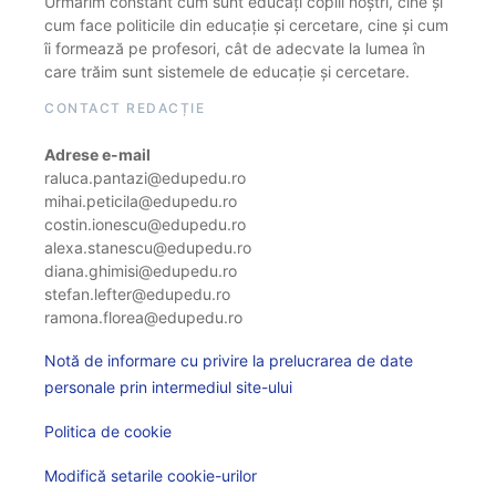
Urmărim constant cum sunt educați copiii noștri, cine și
cum face politicile din educație și cercetare, cine și cum
îi formează pe profesori, cât de adecvate la lumea în
care trăim sunt sistemele de educație și cercetare.
CONTACT REDACȚIE
Adrese e-mail
raluca.pantazi@edupedu.ro
mihai.peticila@edupedu.ro
costin.ionescu@edupedu.ro
alexa.stanescu@edupedu.ro
diana.ghimisi@edupedu.ro
stefan.lefter@edupedu.ro
ramona.florea@edupedu.ro
Notă de informare cu privire la prelucrarea de date
personale prin intermediul site-ului
Politica de cookie
Modifică setarile cookie-urilor