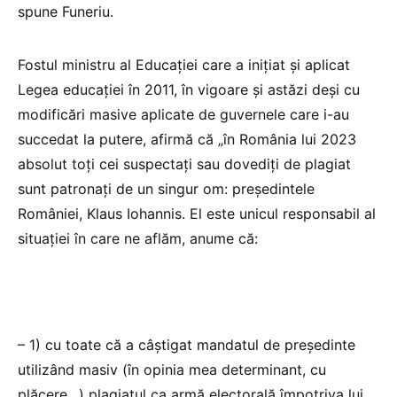
spune Funeriu.
Fostul ministru al Educației care a inițiat și aplicat
Legea educației în 2011, în vigoare și astăzi deși cu
modificări masive aplicate de guvernele care i-au
succedat la putere, afirmă că „în România lui 2023
absolut toți cei suspectați sau dovediți de plagiat
sunt patronați de un singur om: președintele
României, Klaus Iohannis. El este unicul responsabil al
situației în care ne aflăm, anume că:
– 1) cu toate că a câștigat mandatul de președinte
utilizând masiv (în opinia mea determinant, cu
plăcere…) plagiatul ca armă electorală împotriva lui