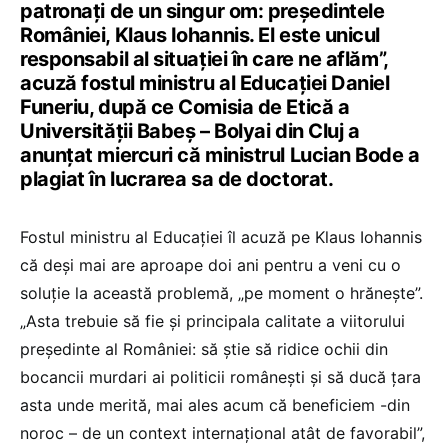
patronați de un singur om: președintele
României, Klaus Iohannis. El este unicul
responsabil al situației în care ne aflăm”,
acuză fostul ministru al Educației Daniel
Funeriu, după ce Comisia de Etică a
Universității Babeș – Bolyai din Cluj a
anunțat miercuri că ministrul Lucian Bode a
plagiat în lucrarea sa de doctorat.
Fostul ministru al Educației îl acuză pe Klaus Iohannis
că deși mai are aproape doi ani pentru a veni cu o
soluție la această problemă, „pe moment o hrănește”.
„Asta trebuie să fie și principala calitate a viitorului
președinte al României: să știe să ridice ochii din
bocancii murdari ai politicii românești și să ducă țara
asta unde merită, mai ales acum că beneficiem -din
noroc – de un context internațional atât de favorabil”,