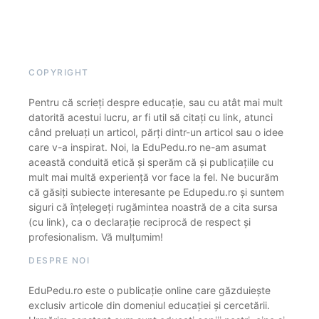
COPYRIGHT
Pentru că scrieți despre educație, sau cu atât mai mult
datorită acestui lucru, ar fi util să citați cu link, atunci
când preluați un articol, părți dintr-un articol sau o idee
care v-a inspirat. Noi, la EduPedu.ro ne-am asumat
această conduită etică și sperăm că și publicațiile cu
mult mai multă experiență vor face la fel. Ne bucurăm
că găsiți subiecte interesante pe Edupedu.ro și suntem
siguri că înțelegeți rugămintea noastră de a cita sursa
(cu link), ca o declarație reciprocă de respect și
profesionalism. Vă mulțumim!
DESPRE NOI
EduPedu.ro este o publicație online care găzduiește
exclusiv articole din domeniul educației și cercetării.