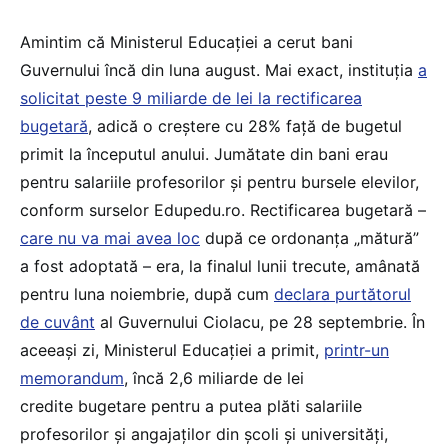
Amintim că Ministerul Educației a cerut bani
Guvernului încă din luna august. Mai exact, instituția
a
solicitat peste 9 miliarde de lei la rectificarea
bugetară
, adică o creștere cu 28% față de bugetul
primit la începutul anului. Jumătate din bani erau
pentru salariile profesorilor și pentru bursele elevilor,
conform surselor Edupedu.ro. Rectificarea bugetară –
care nu va mai avea loc
după ce ordonanța „mătură”
a fost adoptată – era, la finalul lunii trecute, amânată
pentru luna noiembrie, după cum
declara purtătorul
de cuvânt
al Guvernului Ciolacu, pe 28 septembrie. În
aceeași zi, Ministerul Educației a primit,
printr-un
memorandum
, încă 2,6 miliarde de lei
credite bugetare pentru a putea plăti salariile
profesorilor și angajaților din școli și universități,