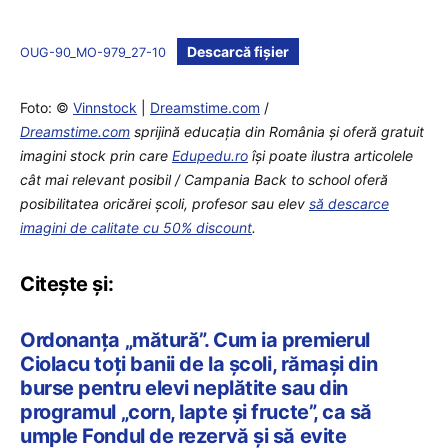
Descarcă fișier
OUG-90_MO-979_27-10
Foto: ©
Vinnstock
|
Dreamstime.com
/
Dreamstime.com
sprijină educaţia din România şi oferă gratuit
imagini stock prin care
Edupedu.ro
îşi poate ilustra articolele
cât mai relevant posibil / Campania Back to school oferă
posibilitatea oricărei școli, profesor sau elev
să descarce
imagini de calitate cu 50% discount
.
Citește și:
Ordonanța „mătură”. Cum ia premierul
Ciolacu toți banii de la școli, rămași din
burse pentru elevi neplătite sau din
programul „corn, lapte și fructe”, ca să
umple Fondul de rezervă și să evite