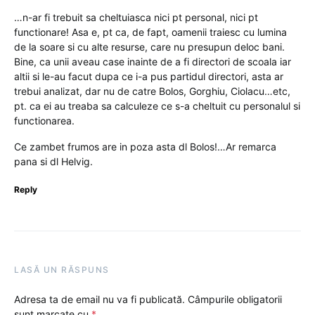
…n-ar fi trebuit sa cheltuiasca nici pt personal, nici pt
functionare! Asa e, pt ca, de fapt, oamenii traiesc cu lumina
de la soare si cu alte resurse, care nu presupun deloc bani.
Bine, ca unii aveau case inainte de a fi directori de scoala iar
altii si le-au facut dupa ce i-a pus partidul directori, asta ar
trebui analizat, dar nu de catre Bolos, Gorghiu, Ciolacu…etc,
pt. ca ei au treaba sa calculeze ce s-a cheltuit cu personalul si
functionarea.
Ce zambet frumos are in poza asta dl Bolos!…Ar remarca
pana si dl Helvig.
Reply
LASĂ UN RĂSPUNS
Adresa ta de email nu va fi publicată.
Câmpurile obligatorii
sunt marcate cu
*