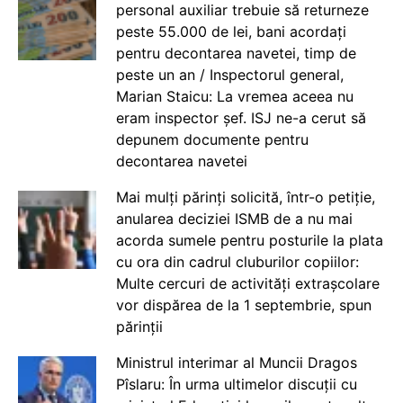
personal auxiliar trebuie să returneze
peste 55.000 de lei, bani acordați
pentru decontarea navetei, timp de
peste un an / Inspectorul general,
Marian Staicu: La vremea aceea nu
eram inspector șef. ISJ ne-a cerut să
depunem documente pentru
decontarea navetei
Mai mulți părinți solicită, într-o petiție,
anularea deciziei ISMB de a nu mai
acorda sumele pentru posturile la plata
cu ora din cadrul cluburilor copiilor:
Multe cercuri de activități extrașcolare
vor dispărea de la 1 septembrie, spun
părinții
Ministrul interimar al Muncii Dragos
Pîslaru: În urma ultimelor discuții cu