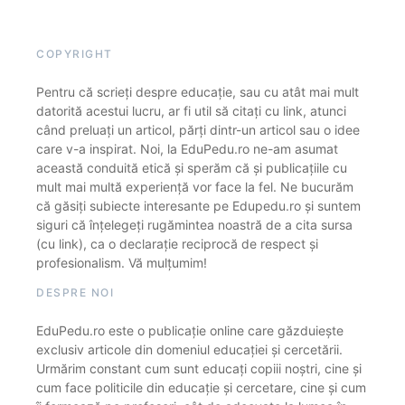
COPYRIGHT
Pentru că scrieți despre educație, sau cu atât mai mult
datorită acestui lucru, ar fi util să citați cu link, atunci
când preluați un articol, părți dintr-un articol sau o idee
care v-a inspirat. Noi, la EduPedu.ro ne-am asumat
această conduită etică și sperăm că și publicațiile cu
mult mai multă experiență vor face la fel. Ne bucurăm
că găsiți subiecte interesante pe Edupedu.ro și suntem
siguri că înțelegeți rugămintea noastră de a cita sursa
(cu link), ca o declarație reciprocă de respect și
profesionalism. Vă mulțumim!
DESPRE NOI
EduPedu.ro este o publicație online care găzduiește
exclusiv articole din domeniul educației și cercetării.
Urmărim constant cum sunt educați copiii noștri, cine și
cum face politicile din educație și cercetare, cine și cum