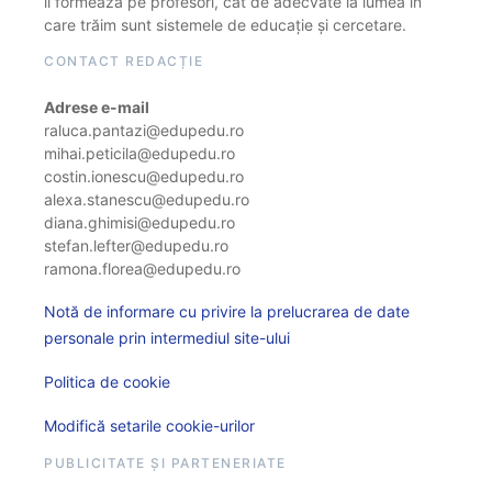
îi formează pe profesori, cât de adecvate la lumea în
care trăim sunt sistemele de educație și cercetare.
CONTACT REDACȚIE
Adrese e-mail
raluca.pantazi@edupedu.ro
mihai.peticila@edupedu.ro
costin.ionescu@edupedu.ro
alexa.stanescu@edupedu.ro
diana.ghimisi@edupedu.ro
stefan.lefter@edupedu.ro
ramona.florea@edupedu.ro
Notă de informare cu privire la prelucrarea de date
personale prin intermediul site-ului
Politica de cookie
Modifică setarile cookie-urilor
PUBLICITATE ȘI PARTENERIATE