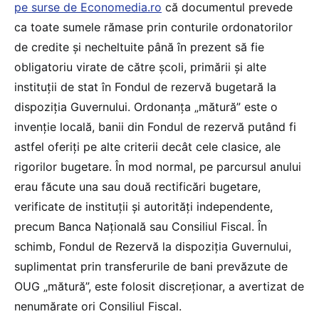
pe surse de Economedia.ro
că documentul prevede
ca toate sumele rămase prin conturile ordonatorilor
de credite și necheltuite până în prezent să fie
obligatoriu virate de către școli, primării și alte
instituții de stat în Fondul de rezervă bugetară la
dispoziția Guvernului. Ordonanța „mătură” este o
invenție locală, banii din Fondul de rezervă putând fi
astfel oferiți pe alte criterii decât cele clasice, ale
rigorilor bugetare. În mod normal, pe parcursul anului
erau făcute una sau două rectificări bugetare,
verificate de instituții și autorități independente,
precum Banca Națională sau Consiliul Fiscal. În
schimb, Fondul de Rezervă la dispoziția Guvernului,
suplimentat prin transferurile de bani prevăzute de
OUG „mătură”, este folosit discreționar, a avertizat de
nenumărate ori Consiliul Fiscal.