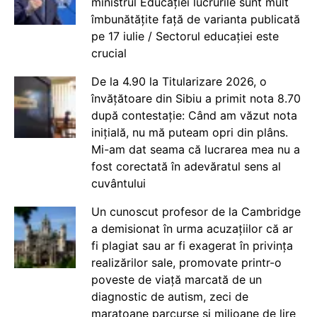
ministrul Educației lucrurile sunt mult
îmbunătățite față de varianta publicată
pe 17 iulie / Sectorul educației este
crucial
De la 4.90 la Titularizare 2026, o
învățătoare din Sibiu a primit nota 8.70
după contestație: Când am văzut nota
inițială, nu mă puteam opri din plâns.
Mi-am dat seama că lucrarea mea nu a
fost corectată în adevăratul sens al
cuvântului
Un cunoscut profesor de la Cambridge
a demisionat în urma acuzațiilor că ar
fi plagiat sau ar fi exagerat în privința
realizărilor sale, promovate printr-o
poveste de viață marcată de un
diagnostic de autism, zeci de
maratoane parcurse și milioane de lire