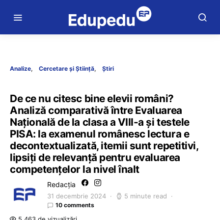
Analize
Cercetare și Știință
Știri
De ce nu citesc bine elevii români?
Analiză comparativă între Evaluarea
Națională de la clasa a VIII-a și testele
PISA: la examenul românesc lectura e
decontextualizată, itemii sunt repetitivi,
lipsiți de relevanță pentru evaluarea
competențelor la nivel înalt
Redacția
31 decembrie 2024
5 minute read
10 comments
5.463 de vizualizări