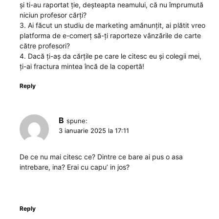
și ti-au raportat ție, deșteapta neamului, că nu împrumută
niciun profesor cărți?
3. Ai făcut un studiu de marketing amănunțit, ai plătit vreo
platforma de e-comerț să-ți raporteze vânzările de carte
către profesori?
4. Dacă ți-aș da cărțile pe care le citesc eu și colegii mei,
ți-ai fractura mintea încă de la copertă!
Reply
B
spune:
3 ianuarie 2025 la 17:11
De ce nu mai citesc ce? Dintre ce bare ai pus o asa
intrebare, ina? Erai cu capu’ in jos?
Reply