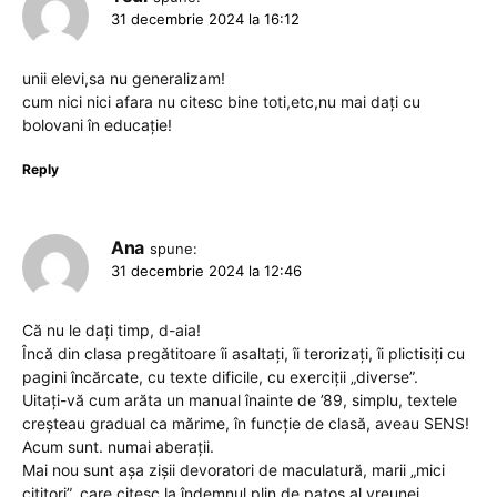
31 decembrie 2024 la 16:12
unii elevi,sa nu generalizam!
cum nici nici afara nu citesc bine toti,etc,nu mai dați cu
bolovani în educație!
Reply
Ana
spune:
31 decembrie 2024 la 12:46
Că nu le dați timp, d-aia!
Încă din clasa pregătitoare îi asaltați, îi terorizați, îi plictisiți cu
pagini încărcate, cu texte dificile, cu exerciții „diverse”.
Uitați-vă cum arăta un manual înainte de ’89, simplu, textele
creșteau gradual ca mărime, în funcție de clasă, aveau SENS!
Acum sunt. numai aberații.
Mai nou sunt așa zișii devoratori de maculatură, marii „mici
cititori”, care citesc la îndemnul plin de patos al vreunei