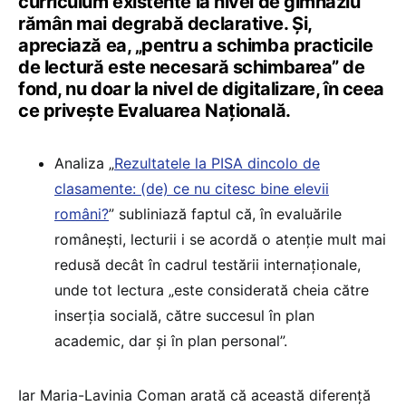
curriculum existente la nivel de gimnaziu
rămân mai degrabă declarative. Și,
apreciază ea, „pentru a schimba practicile
de lectură este necesară schimbarea” de
fond, nu doar la nivel de digitalizare, în ceea
ce privește Evaluarea Națională.
Analiza „
Rezultatele la PISA dincolo de
clasamente: (de) ce nu citesc bine elevii
români?
” subliniază faptul că, în evaluările
românești, lecturii i se acordă o atenție mult mai
redusă decât în cadrul testării internaționale,
unde tot lectura „este considerată cheia către
inserția socială, către succesul în plan
academic, dar și în plan personal”.
Iar Maria-Lavinia Coman arată că această diferență