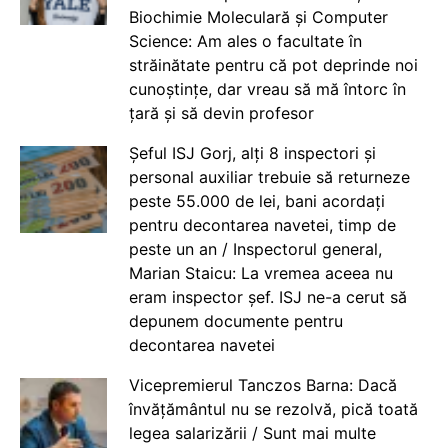
Biochimie Moleculară și Computer
Science: Am ales o facultate în
străinătate pentru că pot deprinde noi
cunoștințe, dar vreau să mă întorc în
țară și să devin profesor
Șeful ISJ Gorj, alți 8 inspectori și
personal auxiliar trebuie să returneze
peste 55.000 de lei, bani acordați
pentru decontarea navetei, timp de
peste un an / Inspectorul general,
Marian Staicu: La vremea aceea nu
eram inspector șef. ISJ ne-a cerut să
depunem documente pentru
decontarea navetei
Vicepremierul Tanczos Barna: Dacă
învățământul nu se rezolvă, pică toată
legea salarizării / Sunt mai multe