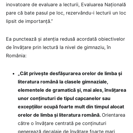
inovatoare de evaluare a lecturii, Evaluarea Naţională
pare că bate pasul pe loc, rezervându-i lecturii un loc
lipsit de importanţă.”
Ea punctează și atenția redusă acordată obiectivelor
de învățare prin lectură la nivel de gimnaziu, în
România:
„Cât priveşte desfăşurarea orelor de limba şi
literatura română la clasele gimnaziale,
elementele de gramatică şi, mai ales, învăţarea
unor conţinuturi de tipul capcanelor sau
excepţiilor ocupă foarte mult din timpul alocat
orelor de limba şi literatura română.
Orientarea
către o învăţare centrată pe conţinuturi
generează decalaje de învăţare foarte mari