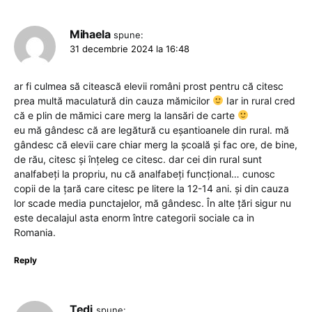
Mihaela
spune:
31 decembrie 2024 la 16:48
ar fi culmea să citească elevii români prost pentru că citesc
prea multă maculatură din cauza mămicilor
Iar in rural cred
că e plin de mămici care merg la lansări de carte
eu mă gândesc că are legătură cu eșantioanele din rural. mă
gândesc că elevii care chiar merg la școală și fac ore, de bine,
de rău, citesc și înțeleg ce citesc. dar cei din rural sunt
analfabeți la propriu, nu că analfabeți funcțional… cunosc
copii de la țară care citesc pe litere la 12-14 ani. și din cauza
lor scade media punctajelor, mă gândesc. În alte țări sigur nu
este decalajul asta enorm între categorii sociale ca in
Romania.
Reply
Tedi
spune: