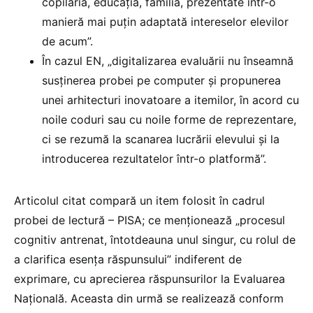
copilăria, educația, familia, prezentate într-o
manieră mai puțin adaptată intereselor elevilor
de acum”.
În cazul EN, „digitalizarea evaluării nu înseamnă
susţinerea probei pe computer şi propunerea
unei arhitecturi inovatoare a itemilor, în acord cu
noile coduri sau cu noile forme de reprezentare,
ci se rezumă la scanarea lucrării elevului şi la
introducerea rezultatelor într-o platformă”.
Articolul citat compară un item folosit în cadrul
probei de lectură – PISA; ce menționează „procesul
cognitiv antrenat, întotdeauna unul singur, cu rolul de
a clarifica esența răspunsului” indiferent de
exprimare, cu aprecierea răspunsurilor la Evaluarea
Națională. Aceasta din urmă se realizează conform