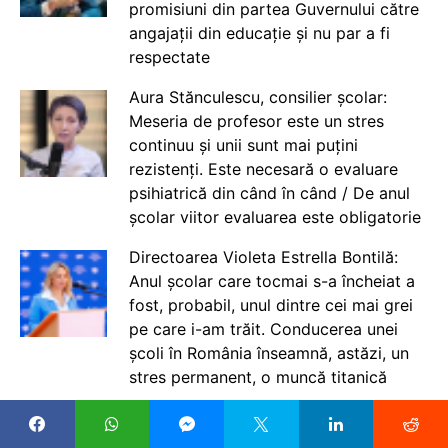
promisiuni din partea Guvernului către
angajații din educație și nu par a fi
respectate
Aura Stănculescu, consilier școlar:
Meseria de profesor este un stres
continuu și unii sunt mai puțini
rezistenți. Este necesară o evaluare
psihiatrică din când în când / De anul
școlar viitor evaluarea este obligatorie
Directoarea Violeta Estrella Bontilă:
Anul școlar care tocmai s-a încheiat a
fost, probabil, unul dintre cei mai grei
pe care i-am trăit. Conducerea unei
școli în România înseamnă, astăzi, un
stres permanent, o muncă titanică
Elevii de clasa a IX-a încep anul școlar
2026-2027 cu programe noi / Mai mult