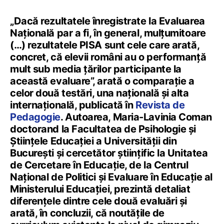
„Dacă rezultatele înregistrate la Evaluarea
Națională par a fi, în general, mulțumitoare
(…) rezultatele PISA sunt cele care arată,
concret, că elevii români au o performanță
mult sub media ţărilor participante la
această evaluare”, arată o comparație a
celor două testări, una națională și alta
internațională, publicată în
Revista de
Pedagogie
. Autoarea, Maria-Lavinia Coman
doctorand la Facultatea de Psihologie și
Științele Educației a Universității din
București și cercetător ştiinţific la Unitatea
de Cercetare în Educaţie, de la Centrul
Naţional de Politici şi Evaluare în Educaţie al
Ministerului Educației, prezintă detaliat
diferențele dintre cele două evaluări și
arată, în concluzii, că noutățile de