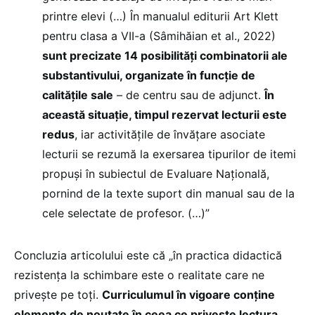
printre elevi (…) În manualul editurii Art Klett
pentru clasa a VII-a (Sâmihăian et al., 2022)
sunt precizate 14 posibilităţi combinatorii ale
substantivului, organizate în funcţie de
calităţile sale
– de centru sau de adjunct.
În
această situaţie, timpul rezervat lecturii este
redus
, iar activităţile de învăţare asociate
lecturii se rezumă la exersarea tipurilor de itemi
propuşi în subiectul de Evaluare Naţională,
pornind de la texte suport din manual sau de la
cele selectate de profesor. (…)”
Concluzia articolului este că „în practica didactică
rezistenţa la schimbare este o realitate care ne
priveşte pe toţi.
Curriculumul în vigoare conţine
elemente de noutate în ceea ce priveşte lectura,