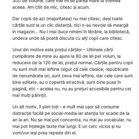
300 de volume, care mie mi se părea mare la vremea
aceea. Am citit de mic, citesc și acum.
Dar copiii de azi (majoritatea) nu mai citesc, deși toate
cărțile sunt la un clic distanță, nici n-au nevoie să meargă
în magazin… Nu-i mai duce nimeni în librărie, la bibliotecă,
undeva unde să poată discuta cu alți copii care citesc.
Unul din motive este prețul cărților – Ultimele cărți
cumpărate de mine au ajuns la 80 de lei per volum, la
reducere de la 120 de lei, prețul normal. Cărțile pentru copii
nu sunt mult mai ieftine (sigur că cele clasice, republicate
de nenumărate ori, sunt ceva mai ieftine, dar cele care sunt
bine editate, au o copertă atractivă, sunt bine puse în
pagină, etc – acelea nu, nu au prețuri accesibile pentru cei
mai mulți părinți).
Un alt motiv, îl știm toți – e mult mai ușor să consume
distracție facilă pe social-media iar atenția lor scade de la
an la an. Nu se mai pot concentra, nu mai au vocabular, nu
mai pot înțelege texte mai lungi. E un cerc vicios și nu
vom/vor ieși prea repede din el.