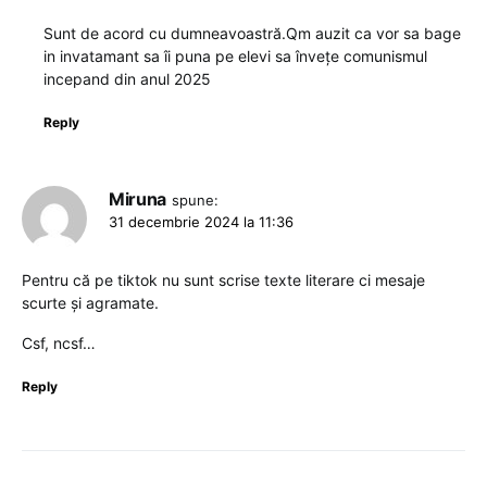
Sunt de acord cu dumneavoastră.Qm auzit ca vor sa bage
in invatamant sa îi puna pe elevi sa învețe comunismul
incepand din anul 2025
Reply
Miruna
spune:
31 decembrie 2024 la 11:36
Pentru că pe tiktok nu sunt scrise texte literare ci mesaje
scurte și agramate.
Csf, ncsf…
Reply