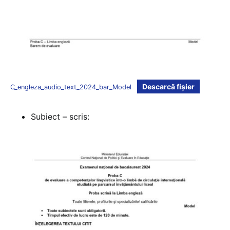
Descarcă fișier
C_engleza_audio_text_2024_bar_Model
Subiect – scris: