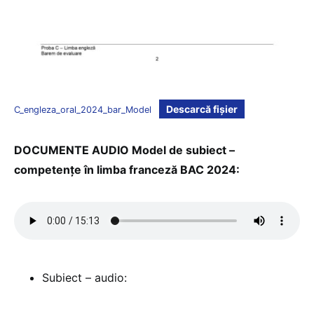
Descarcă fișier
C_engleza_oral_2024_bar_Model
DOCUMENTE AUDIO Model de subiect –
competențe în limba franceză BAC 2024:
Subiect – audio: