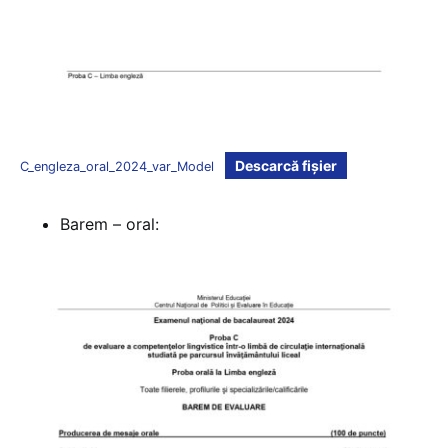
Descarcă fișier
C_engleza_oral_2024_var_Model
Barem – oral: