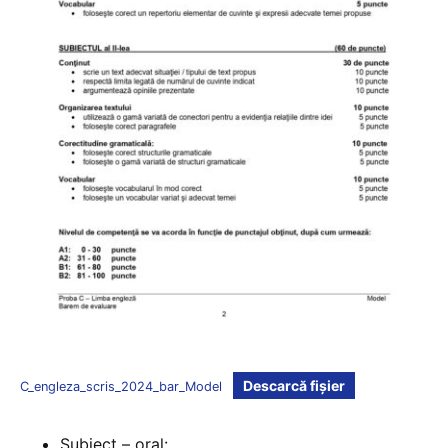
Descarcă fișier
C_engleza_scris_2024_bar_Model
Subiect – oral: