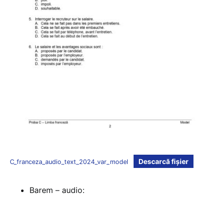
Descarcă fișier
C_franceza_audio_text_2024_var_model
Barem – audio: