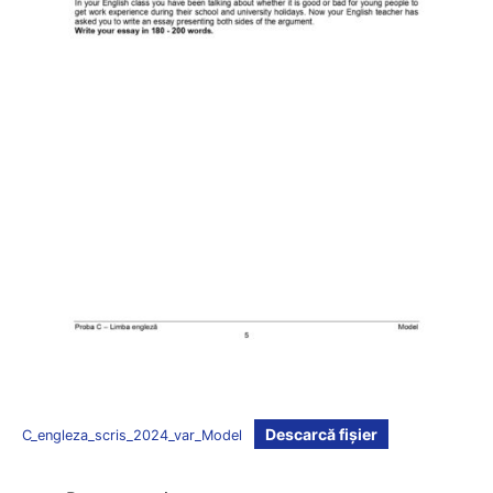
Descarcă fișier
C_engleza_scris_2024_var_Model