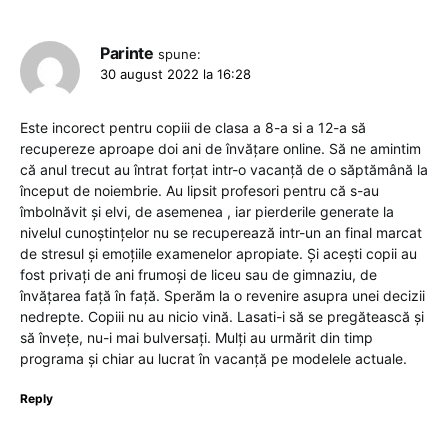
Parinte
spune:
30 august 2022 la 16:28
Este incorect pentru copiii de clasa a 8-a si a 12-a să
recupereze aproape doi ani de învățare online. Să ne amintim
că anul trecut au întrat forțat intr-o vacanță de o săptămână la
început de noiembrie. Au lipsit profesori pentru că s-au
îmbolnăvit și elvi, de asemenea , iar pierderile generate la
nivelul cunoștințelor nu se recuperează intr-un an final marcat
de stresul și emoțiile examenelor apropiate. Și acești copii au
fost privați de ani frumoși de liceu sau de gimnaziu, de
învățarea față în față. Sperăm la o revenire asupra unei decizii
nedrepte. Copiii nu au nicio vină. Lasati-i să se pregătească și
să învețe, nu-i mai bulversați. Mulți au urmărit din timp
programa și chiar au lucrat în vacanță pe modelele actuale.
Reply