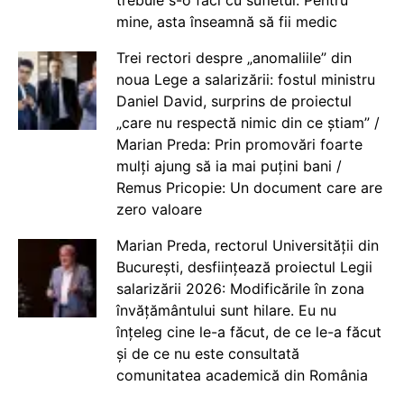
trebuie s-o faci cu sufletul. Pentru
mine, asta înseamnă să fii medic
Trei rectori despre „anomaliile” din
noua Lege a salarizării: fostul ministru
Daniel David, surprins de proiectul
„care nu respectă nimic din ce știam” /
Marian Preda: Prin promovări foarte
mulți ajung să ia mai puțini bani /
Remus Pricopie: Un document care are
zero valoare
Marian Preda, rectorul Universității din
București, desființează proiectul Legii
salarizării 2026: Modificările în zona
învățământului sunt hilare. Eu nu
înțeleg cine le-a făcut, de ce le-a făcut
și de ce nu este consultată
comunitatea academică din România