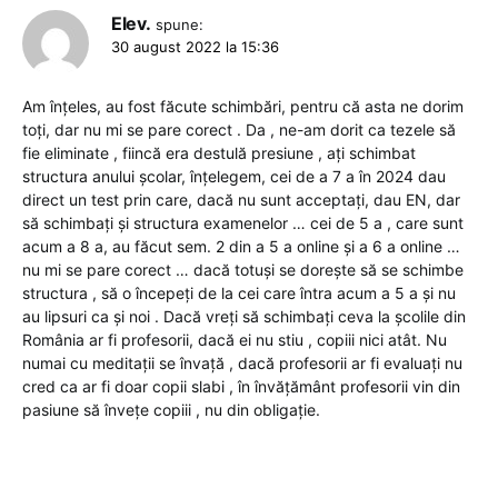
Elev.
spune:
30 august 2022 la 15:36
Am înțeles, au fost făcute schimbări, pentru că asta ne dorim
toți, dar nu mi se pare corect . Da , ne-am dorit ca tezele să
fie eliminate , fiincă era destulă presiune , ați schimbat
structura anului școlar, înțelegem, cei de a 7 a în 2024 dau
direct un test prin care, dacă nu sunt acceptați, dau EN, dar
să schimbați și structura examenelor … cei de 5 a , care sunt
acum a 8 a, au făcut sem. 2 din a 5 a online și a 6 a online …
nu mi se pare corect … dacă totuși se dorește să se schimbe
structura , să o începeți de la cei care întra acum a 5 a și nu
au lipsuri ca și noi . Dacă vreți să schimbați ceva la școlile din
România ar fi profesorii, dacă ei nu stiu , copiii nici atât. Nu
numai cu meditații se învață , dacă profesorii ar fi evaluați nu
cred ca ar fi doar copii slabi , în învățământ profesorii vin din
pasiune să învețe copiii , nu din obligație.