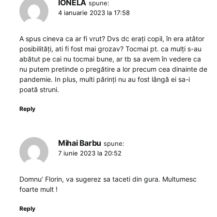
IONELA
spune:
4 ianuarie 2023 la 17:58
A spus cineva ca ar fi vrut? Dvs dc erați copil, în era atâtor
posibilități, ati fi fost mai grozav? Tocmai pt. ca mulți s-au
abătut pe cai nu tocmai bune, ar tb sa avem în vedere ca
nu putem pretinde o pregătire a lor precum cea dinainte de
pandemie. In plus, multi părinți nu au fost lângă ei sa-i
poată struni.
Reply
Mihai Barbu
spune:
7 iunie 2023 la 20:52
Domnu’ Florin, va sugerez sa taceti din gura. Multumesc
foarte mult !
Reply