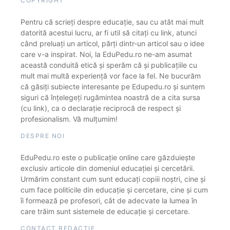
COPYRIGHT
Pentru că scrieți despre educație, sau cu atât mai mult
datorită acestui lucru, ar fi util să citați cu link, atunci
când preluați un articol, părți dintr-un articol sau o idee
care v-a inspirat. Noi, la EduPedu.ro ne-am asumat
această conduită etică și sperăm că și publicațiile cu
mult mai multă experiență vor face la fel. Ne bucurăm
că găsiți subiecte interesante pe Edupedu.ro și suntem
siguri că înțelegeți rugămintea noastră de a cita sursa
(cu link), ca o declarație reciprocă de respect și
profesionalism. Vă mulțumim!
DESPRE NOI
EduPedu.ro este o publicație online care găzduiește
exclusiv articole din domeniul educației și cercetării.
Urmărim constant cum sunt educați copiii noștri, cine și
cum face politicile din educație și cercetare, cine și cum
îi formează pe profesori, cât de adecvate la lumea în
care trăim sunt sistemele de educație și cercetare.
CONTACT REDACȚIE