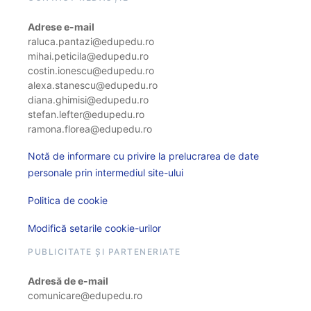
Adrese e-mail
raluca.pantazi@edupedu.ro
mihai.peticila@edupedu.ro
costin.ionescu@edupedu.ro
alexa.stanescu@edupedu.ro
diana.ghimisi@edupedu.ro
stefan.lefter@edupedu.ro
ramona.florea@edupedu.ro
Notă de informare cu privire la prelucrarea de date
personale prin intermediul site-ului
Politica de cookie
Modifică setarile cookie-urilor
PUBLICITATE ȘI PARTENERIATE
Adresă de e-mail
comunicare@edupedu.ro