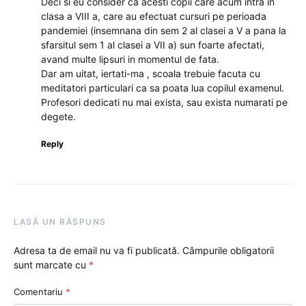
Deci si eu consider ca acesti copii care acum intra in
clasa a VIII a, care au efectuat cursuri pe perioada
pandemiei (insemnana din sem 2 al clasei a V a pana la
sfarsitul sem 1 al clasei a VII a) sun foarte afectati,
avand multe lipsuri in momentul de fata.
Dar am uitat, iertati-ma , scoala trebuie facuta cu
meditatori particulari ca sa poata lua copilul examenul.
Profesori dedicati nu mai exista, sau exista numarati pe
degete.
Reply
LASĂ UN RĂSPUNS
Adresa ta de email nu va fi publicată.
Câmpurile obligatorii
sunt marcate cu
*
Comentariu
*