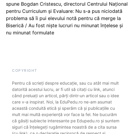
spune Bogdan Cristescu, directorul Centrului Național
pentru Curriculum și Evaluare: Nu s-a pus niciodată
problema să îi pui elevului notă pentru că merge la
Biserică / Au fost niște lucruri nu minunat înțelese și
nu minunat formulate
COPYRIGHT
Pentru că scrieți despre educație, sau cu atât mai mult
datorită acestui lucru, ar fi util să citați cu link, atunci
când preluați un articol, părți dintr-un articol sau o idee
care v-a inspirat. Noi, la EduPedu.ro ne-am asumat
această conduită etică și sperăm că și publicațiile cu
mult mai multă experiență vor face la fel. Ne bucurăm
că găsiți subiecte interesante pe Edupedu.ro și suntem
siguri că înțelegeți rugămintea noastră de a cita sursa
(cu link), ca o declarație reciprocă de respect și