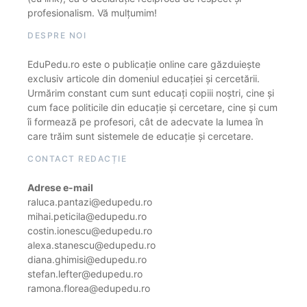
profesionalism. Vă mulțumim!
DESPRE NOI
EduPedu.ro este o publicație online care găzduiește
exclusiv articole din domeniul educației și cercetării.
Urmărim constant cum sunt educați copiii noștri, cine și
cum face politicile din educație și cercetare, cine și cum
îi formează pe profesori, cât de adecvate la lumea în
care trăim sunt sistemele de educație și cercetare.
CONTACT REDACȚIE
Adrese e-mail
raluca.pantazi@edupedu.ro
mihai.peticila@edupedu.ro
costin.ionescu@edupedu.ro
alexa.stanescu@edupedu.ro
diana.ghimisi@edupedu.ro
stefan.lefter@edupedu.ro
ramona.florea@edupedu.ro