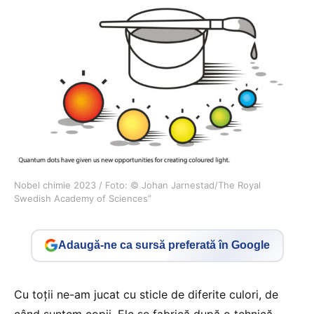
Nobel chimie 2023 / Foto: © Johan Jarnestad/The Royal
Swedish Academy of Sciences”
Adaugă-ne ca sursă preferată în Google
Cu toții ne-am jucat cu sticle de diferite culori, de
când suntem copii. Ele se fabrică după o tehnică