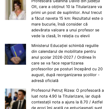
Profesoara Geanina David din județul
Olt, care a obținut 10 la Titularizare va
primi un post de suplinitor. Anul trecut
a făcut naveta 15 km: Rezultatul este o
mare bucurie, însă consider că
adevărata valoare a unui profesor se
vede la clasă, în relația cu elevii
Ministerul Educației schimbă regulile
din calendarul de mobilitate pentru
anul școlar 2026-2027 / Ordinea în
care se va face repartizarea
profesorilor pe posturi începând cu 20
august, după reorganizarea școlilor -
adresă oficială
Profesorul Petruț Rizea: O profesoară a
luat nota 4.90 la Titularizare, iar după
contestații nota a ajuns la 8.70 / Astfel
de erori îmi arată ce entuziasmați sunt