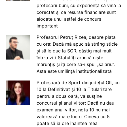
profesorii buni, cu experiență să vină la
corectat și ce resurse financiare sunt
alocate unui astfel de concurs
important
Profesorul Petruț Rizea, despre plata
cu ora: Dacă mă apuc să strâng sticle
și să le duc la SGR, câștig mai mult
într-o zi / Statul îți aruncă niște
mărunțiș și îți cere să-i spui „salariu”.
Asta este umilință instituționalizată
Profesoară de Sport din județul Olt, cu
10 la Definitivat și 10 la Titularizare
pentru a doua oară, va susține
concursul și anul viitor: Dacă nu dau
examen anul viitor, nota 10 nu mai
valorează mare lucru. Cineva cu 5
poate să ia ore înaintea mea