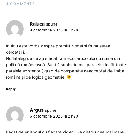
4 COMMENTS
Raluca
spune:
9 octombrie 2023 la 13:28
In titlu este vorba despre premiul Nobel și frumusețea
cercetării.
Nu înțeleg de ce ați stricat farmecul articolului cu nume din
politică românească. Sunt 2 subiecte mai paralele decât toate
paralele existente ( grad de comparație neacceptat de limba
română și de logica geometriei
)
Reply
Argus
spune:
6 octombrie 2023 la 21:20
Păcat de episodul cu flacăra violet…I-a distrus cea mai mare