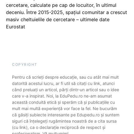
cercetare, calculate pe cap de locuitor, în ultimul
deceniu. Între 2015-2025, spațiul comunitar a crescut
masiv cheltuielile de cercetare – ultimele date
Eurostat
COPYRIGHT
Pentru că scrieți despre educație, sau cu atât mai mult
datorită acestui lucru, ar fi util să citați cu link, atunci
când preluați un articol, părți dintr-un articol sau o idee
care v-a inspirat. Noi, la EduPedu.ro ne-am asumat
această conduită etică și sperăm că și publicațiile cu
mult mai multă experiență vor face la fel. Ne bucurăm
că găsiți subiecte interesante pe Edupedu.ro și suntem
siguri că înțelegeți rugămintea noastră de a cita sursa
(cu link), ca o declarație reciprocă de respect și
profesionalism. Vă mulțumim!