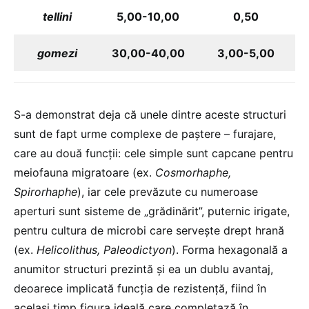
tellini
5,00-10,00
0,50
gomezi
30,00-40,00
3,00-5,00
S-a demonstrat deja că unele dintre aceste structuri
sunt de fapt urme complexe de paştere – furajare,
care au două funcţii: cele simple sunt capcane pentru
meiofauna migratoare (ex.
Cosmorhaphe,
Spirorhaphe
), iar cele prevăzute cu numeroase
aperturi sunt sisteme de „grădinărit”, puternic irigate,
pentru cultura de microbi care servește drept hrană
(ex.
Helicolithus, Paleodictyon
). Forma hexagonală a
anumitor structuri prezintă și ea un dublu avantaj,
deoarece implicată funcţia de rezistenţă, fiind în
același timp figura ideală care completază în