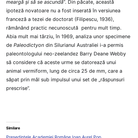
meargă şi să se ascundă“
. Din păcate, această
ipoteză novatoare nu a fost inserată în versiunea
franceză a tezei de doctorat (Filipescu, 1936),
rămânând practic necunoscută pentru mult timp.
Abia mult mai târziu, în 1969, analiza unor specimene
de
Paleodictyon
din Silurianul Australiei i-a permis
paleontologului neo-zeelandez Barry Deane Webby
să considere că aceste urme se datorează unui
animal vermiform, lung de circa 25 de mm, care a
săpat prin mâl sub impulsul unui set de „răspunsuri
prescrise”.
Similare
Președintele Academiei Române Ioan Aurel Pop