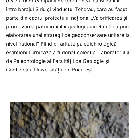
ocazia unor campanii de teren pe valea Buzăului,
între barajul Siriu şi viaductul Teherău, care au făcut
parte din cadrul proiectului național „Valorificarea şi
promovarea patrimoniului geologic din România prin
elaborarea unei strategii de geoconservare unitare la
nivel național”. Fiind o raritate paleoichnologică,
eşantionul urmează a fi donat colectiei Laboratorului
de Paleontologie al Facultăţii de Geologie şi
Geofizică a Universităţii din Bucureşti.