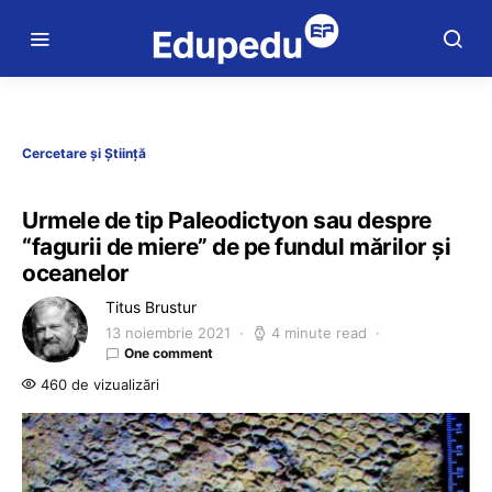
Cercetare și Știință
Urmele de tip Paleodictyon sau despre
“fagurii de miere” de pe fundul mărilor şi
oceanelor
Titus Brustur
13 noiembrie 2021
4 minute read
One comment
460 de vizualizări