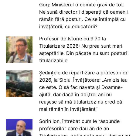
Gorj: Ministerul o comite grav de tot.
Ne sună directorii disperați că oamenii
rămân fără posturi. Ce se întâmplă cu
învățătorii, cu educatorii?
Profesor de Istorie cu 9.70 la
Titularizare 2026: Nu prea sunt mari
așteptările. Din păcate nu sunt posturi
titularizabile
Ședințele de repartizare a profesorilor
2026, la Sibiu. Învățătoare: „Am zis iau
ce este. O să fac naveta și Doamne-
ajută, dar dacă în doi,trei ani nu
reușesc să mă titularizez nu cred că
mai rămân în învățământ”
Sorin Ion, întrebat cum le răspunde
profesorilor care dau an de an
Titularizarea, obțin note mari, dar nu au