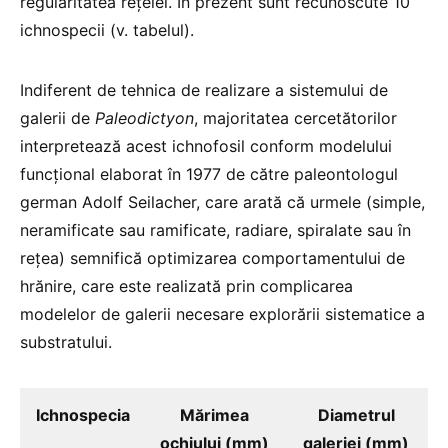
regularitatea reţelei. În prezent sunt recunoscute 10
ichnospecii (v. tabelul).
Indiferent de tehnica de realizare a sistemului de
galerii de
Paleodictyon
, majoritatea cercetătorilor
interpretează acest ichnofosil conform modelului
funcţional elaborat în 1977 de către paleontologul
german Adolf Seilacher, care arată că urmele (simple,
neramificate sau ramificate, radiare, spiralate sau în
reţea) semnifică optimizarea comportamentului de
hrănire, care este realizată prin complicarea
modelelor de galerii necesare explorării sistematice a
substratului.
Ichnospecia
Mărimea
Diametrul
ochiului (mm)
galeriei (mm)