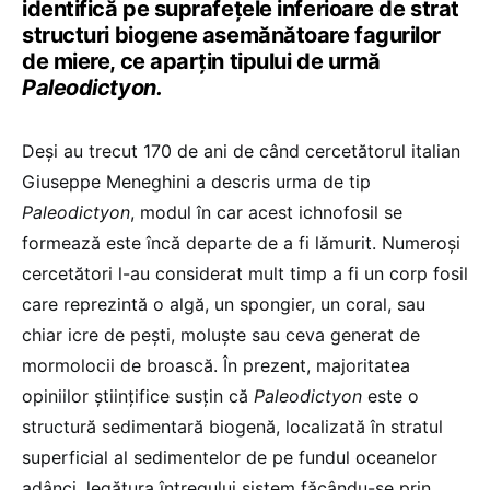
identifică pe suprafeţele inferioare de strat
structuri biogene asemănătoare fagurilor
de miere, ce aparţin tipului de urmă
Paleodictyon.
Deşi au trecut 170 de ani de când cercetătorul italian
Giuseppe Meneghini a descris urma de tip
Paleodictyon
, modul în car acest ichnofosil se
formează este încă departe de a fi lămurit. Numeroşi
cercetători l-au considerat mult timp a fi un corp fosil
care reprezintă o algă, un spongier, un coral, sau
chiar icre de peşti, moluşte sau ceva generat de
mormolocii de broască. În prezent, majoritatea
opiniilor științifice susțin că
Paleodictyon
este o
structură sedimentară biogenă, localizată în stratul
superficial al sedimentelor de pe fundul oceanelor
adânci, legătura întregului sistem făcându-se prin