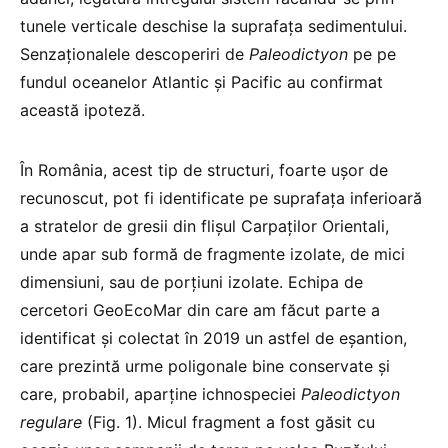
tunele verticale deschise la suprafaţa sedimentului.
Senzaţionalele descoperiri de
Paleodictyon
pe pe
fundul oceanelor Atlantic şi Pacific au confirmat
această ipoteză.
În România, acest tip de structuri, foarte uşor de
recunoscut, pot fi identificate pe suprafaţa inferioară
a stratelor de gresii din flişul Carpaţilor Orientali,
unde apar sub formă de fragmente izolate, de mici
dimensiuni, sau de porţiuni izolate. Echipa de
cercetori GeoEcoMar din care am făcut parte a
identificat și colectat în 2019 un astfel de eşantion,
care prezintă urme poligonale bine conservate și
care, probabil, aparţine ichnospeciei
Paleodictyon
regulare
(Fig. 1). Micul fragment a fost găsit cu