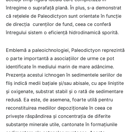
întregime o suprafaţă plană. În plus, s-a demonstrat
că reţelele de Paleodictyon sunt orientate în funcție
de direcția curenţilor de fund, ceea ce conferă
întregului sistem o eficienţă hidrodinamică sporită.
Emblemă a paleoichnologiei, Paleodictyon reprezintă
o parte importantă a asociaţiilor de urme ce pot
identificate în mediului marin de mare adâncime.
Prezenţa acestui ichnogen în sedimentele seriilor de
fliş indică medii bațiale şi/sau abisale, cu ape liniştite
şi oxigenate, substrat stabil şi o rată de sedimentare
redusă. Ea este, de asemena, foarte utilă pentru
reconstituirea mediilor depoziţionale în ceea ce
privește răspândirea şi concentrația de diferite
substanţe minerale utile, cantonate în formaţiunile