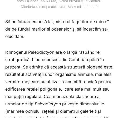
Tarcău (Eocen, 55-41 Ma), valea Buzăului, la viaductul
Căprianu (colecţia autorului; Ma = milioane ani)
Să ne întoarcem însă la „misterul fagurilor de miere”
de pe fundul mărilor și oceanelor și să încercăm să-l
elucidăm.
Ichnogenul Paleodictyon are o largă răspândire
stratigrafică, fiind cunoscut din Cambrian până în
prezent. Se admite că această structură biogenă este
rezultatul activităţii unor organisme animale, mai ales
vermiforme, care au utilizat o anumită tehnică pentru
edificarea reţelei poligonale, care este mai mult sau
mai puţin regulată. Cea mai uzuală clasificare a
urmelor de tip
Paleodictyon
priveşte dimensiunile
(mărimea ochiului reţelei şi diametrul galeriei) şi