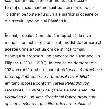
sedimentare ale catenelor muntoase. Aceste
formațiuni sedimentare sunt edificii morfologice
“clădite” pe fostele funduri ale mărilor şi oceanelor
din treculul geologic al Pământului.
În final, trebuie să menționăm faptul că, la nivel
mondial, primul care a analizat modul de formare al
acestei urme a fost un om de știință român,
geologul şi profesorul de paleontologie Miltiade Gh.
Filipescu (1901 – 1993). În teza sa de doctorat din
1934, cercetătorul a remarcat că ”
această formă este
prea regulată pentru a fi produsul hazardului“
,
emiţând ipoteza conform căreia
Paleodictyon
reprezintă ”
un sistem de galerii ale unei specii de
vermidian cu un simţ direcţional foarte pronunţat,
aplicat la săparea galeriilor prin care trebuia să