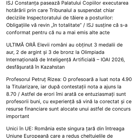
ISJ Constanța pasează Palatului Copiilor executarea
hotărârii prin care Tribunalul a suspendat chiar
deciziile Inspectoratului de tăiere a posturilor:
Obligațiile vă revin „în totalitate” / ISJ susține că s-a
conformat pentru că nu a mai emis alte acte
ULTIMĂ ORĂ Elevii români au obținut 3 medalii de
aur, 2 de argint și 3 de bronz la Olimpiada
Internațională de Inteligență Artificială – IOAI 2026,
desfășurată în Kazahstan
Profesorul Petruț Rizea: O profesoară a luat nota 4.90
la Titularizare, iar după contestații nota a ajuns la
8.70 / Astfel de erori îmi arată ce entuziasmați sunt
profesorii buni, cu experiență să vină la corectat și ce
resurse financiare sunt alocate unui astfel de concurs
important
Unici în UE: România este singura țară din întreaga
Uniune Europeană care a redus cheltuielile de