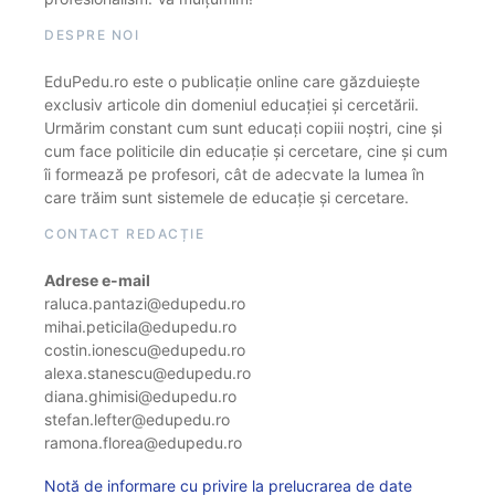
DESPRE NOI
EduPedu.ro este o publicație online care găzduiește
exclusiv articole din domeniul educației și cercetării.
Urmărim constant cum sunt educați copiii noștri, cine și
cum face politicile din educație și cercetare, cine și cum
îi formează pe profesori, cât de adecvate la lumea în
care trăim sunt sistemele de educație și cercetare.
CONTACT REDACȚIE
Adrese e-mail
raluca.pantazi@edupedu.ro
mihai.peticila@edupedu.ro
costin.ionescu@edupedu.ro
alexa.stanescu@edupedu.ro
diana.ghimisi@edupedu.ro
stefan.lefter@edupedu.ro
ramona.florea@edupedu.ro
Notă de informare cu privire la prelucrarea de date